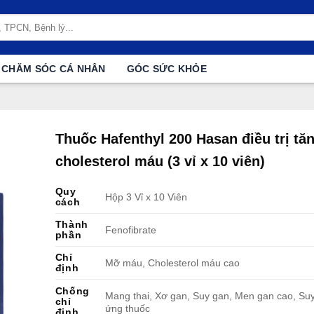
CHĂM SÓC CÁ NHÂN
GÓC SỨC KHỎE
Thuốc Hafenthyl 200 Hasan điều trị tă
cholesterol máu (3 vỉ x 10 viên)
Quy
Hộp 3 Vỉ x 10 Viên
cách
Thành
Fenofibrate
phần
Chỉ
Mỡ máu, Cholesterol máu cao
định
Chống
Mang thai, Xơ gan, Suy gan, Men gan cao, Suy
chỉ
ứng thuốc
định