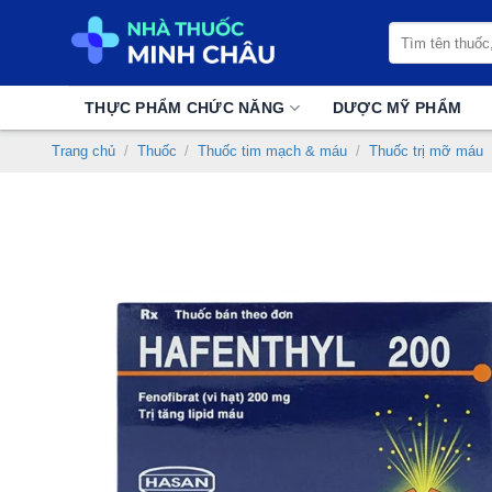
Chuyển
Tìm
đến
kiếm:
nội
dung
THỰC PHẨM CHỨC NĂNG
DƯỢC MỸ PHẨM
Trang chủ
/
Thuốc
/
Thuốc tim mạch & máu
/
Thuốc trị mỡ máu