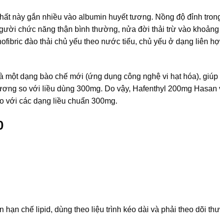
, chất này gắn nhiều vào albumin huyết tương. Nồng độ đỉnh tron
gười chức năng thận bình thường, nửa đời thải trừ vào khoảng
fibric đào thải chủ yếu theo nước tiểu, chủ yếu ở dạng liên h
 là một dạng bào chế mới (ứng dụng công nghệ vi hạt hóa), giúp
đương so với liều dùng 300mg. Do vậy, Hafenthyl 200mg Hasan v
so với các dạng liều chuẩn 300mg.
0
ăn hạn chế lipid, dùng theo liệu trình kéo dài và phải theo dõi t