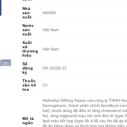
Nhà
sản
HASAN
xuất
Nước
sản
Việt Nam
xuất
Xuất
xứ
Việt Nam
thương
hiệu
Số
đăng
VD-18105-12
ký
Thuốc
cần kê
Có
toa
Hafenthyl 200mg Hasan của công ty TNHH Ha
Dermapharm, thành phần chính fenofibrat micr
hạt), thuốc dùng để điều trị tăng cholesterol m
Ila), tăng triglycerid máu nội sinh đơn lẻ (type I
Mô tả
lipid máu kết hợp (type IIb & Ill) sau khi đã áp
ngắn
độ ăn kiêng đúng và thích hợp mà không hiệu 