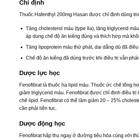
Chỉ định
Thuốc Hafenthyl 200mg Hasan được chỉ định dùng tro
Tăng cholesterol máu (type Ila), tăng triglycerid máu 
áp dụng chế độ ăn kiêng đúng và thích hợp mà khô
Tăng lipoprotein máu thứ phát, dai dẳng dù đã điều 
Chế độ ăn kiêng đã dùng trước khi điều trị vẫn phải 
Dược lực học
Fenofibrat là thuốc hạ lipid máu. Thuốc ức chế tổng 
giảm triglycerid máu. Fenofibrat được chỉ định điều trị t
chế lipid. Fenofibrat có thể làm giảm 20 – 25% choleste
cần phải liên tục.
Dược động học
Fenofibrat hấp thu ngay ở đường tiêu hóa cùng với th