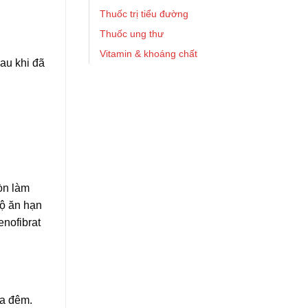
Thuốc trị tiểu đường
Thuốc ung thư
Vitamin & khoáng chất
sau khi đã
òn làm
 độ ăn hạn
enofibrat
ua đêm.