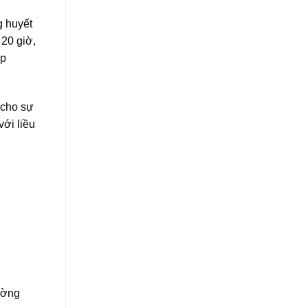
g huyết
 20 giờ,
ợp
 cho sự
ới liều
hường