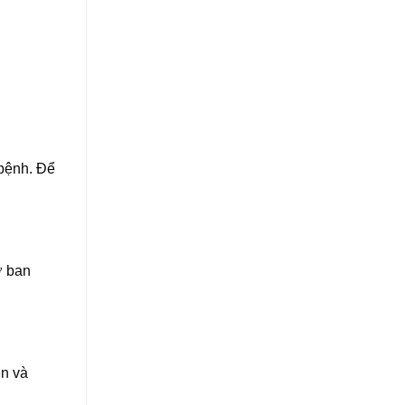
 bệnh. Để
ợ ban
ên và