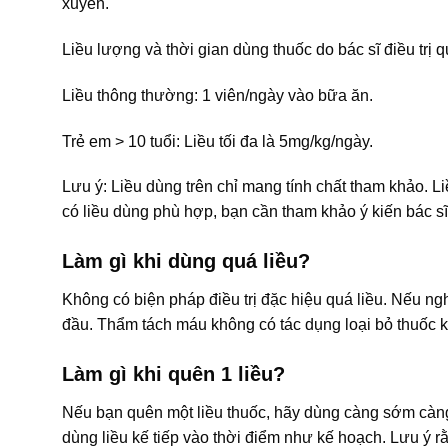
xuyên.
Liều lượng và thời gian dùng thuốc do bác sĩ điều trị q
Liều thông thường: 1 viên/ngày vào bữa ăn.
Trẻ em > 10 tuổi: Liều tối đa là 5mg/kg/ngày.
Lưu ý: Liều dùng trên chỉ mang tính chất tham khảo. L
có liều dùng phù hợp, bạn cần tham khảo ý kiến bác sĩ
Làm gì khi dùng quá liều?
Không có biện pháp điều trị đặc hiệu quá liều. Nếu ngh
đầu. Thẩm tách máu không có tác dụng loại bỏ thuốc k
Làm gì khi quên 1 liều?
Nếu bạn quên một liều thuốc, hãy dùng càng sớm càng t
dùng liều kế tiếp vào thời điểm như kế hoạch. Lưu ý r