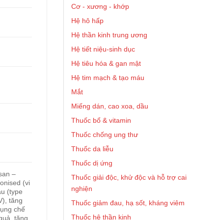
Cơ - xương - khớp
Hệ hô hấp
Hệ thần kinh trung ương
Hệ tiết niệu-sinh dục
Hệ tiêu hóa & gan mật
Hệ tim mạch & tạo máu
Mắt
Miếng dán, cao xoa, dầu
Thuốc bổ & vitamin
Thuốc chống ung thư
Thuốc da liễu
Thuốc dị ứng
san –
Thuốc giải độc, khử độc và hỗ trợ cai
onised (vi
nghiện
áu (type
V), tăng
Thuốc giảm đau, hạ sốt, kháng viêm
 dụng chế
Thuốc hệ thần kinh
quả, tăng