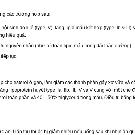
ng các trường hợp sau:
nội sinh đơn lẻ (type IV), tăng lipid máu kết hợp (type IIb & Ill) 
ng hiệu quả.
trị nguyên nhân (như rối loạn lipid máu trong đái tháo đường).
tiếp tục.
hợp cholesterol ở gan, làm giảm các thành phần gây xơ vữa và c
ăng lipoprotein huyết type lla, IIb, III, IV và V cùng với một chế
rol toàn phần và 40 – 50% triglycerid trong máu. Điều trị bằng f
ức ăn. Hấp thu thuốc bị giảm nhiều nếu uống sau khi nhịn ăn q