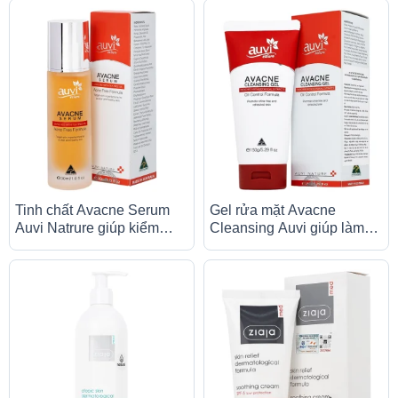
thương mau lành
da bé (200ml)
Tinh chất Avacne Serum
Gel rửa mặt Avacne
Auvi Natrure giúp kiểm
Cleansing Auvi giúp làm
soát nhờn, giảm mụn và
sạch và giảm nhờn, dưỡng
mờ vết thâm (30ml)
ẩm và se khít lỗ chân lông
(150g)