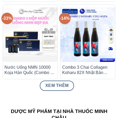
Viên) – Hỗ Trợ Chống Lão
Sáng Da & Chống Lão Hóa
Hóa & Bồi Bổ Sức Khỏe
-33%
-14%
Nước Uống NMN 10000
Combo 3 Chai Collagen
Koja Hàn Quốc (Combo 3
Koharu 82X Nhật Bản
Hộp) – Hỗ Trợ Sức Khỏe &
(500ml/Chai) – Hỗ Trợ Đẹp
Làm Đẹp Da
Da, Chống Lão Hóa
XEM THÊM
DƯỢC MỸ PHẨM TẠI NHÀ THUỐC MINH
CHÂU