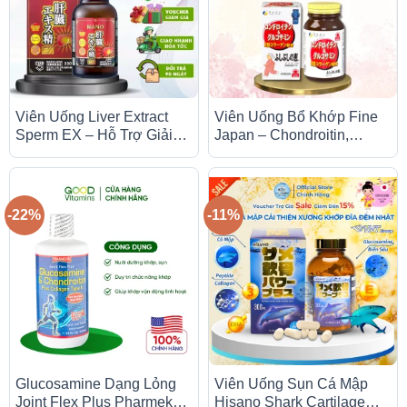
Viên Uống Liver Extract
Viên Uống Bổ Khớp Fine
Sperm EX – Hỗ Trợ Giải
Japan – Chondroitin,
Độc, Tăng Cường Chức
Glucosamine & Collagen
Năng Gan
Type II (Lọ 540 Viên, Nhật
Bản)
-22%
-11%
Glucosamine Dạng Lỏng
Viên Uống Sụn Cá Mập
Joint Flex Plus Pharmekal
Hisano Shark Cartilage