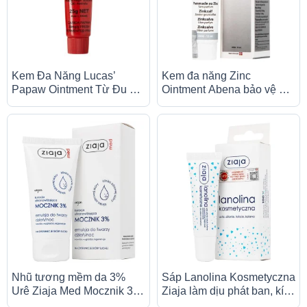
Kem Đa Năng Lucas’
Kem đa năng Zinc
Papaw Ointment Từ Đu Đủ
Ointment Abena bảo vệ da,
Úc – Hỗ Trợ Làm Dịu &
khử trùng da, chống hăm,
Phục Hồi Da (25g & 75g)
ngừa loét (15ml)
Nhũ tương mềm da 3%
Sáp Lanolina Kosmetyczna
Urê Ziaja Med Mocznik 3%
Ziaja làm dịu phát ban, kích
làm mềm, dưỡng ẩm, giảm
ứng do bị tổn thương cho