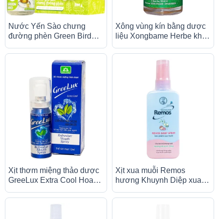
Nước Yến Sào chưng
Xông vùng kín bằng dược
đường phèn Green Bird
liệu Xongbame Herbe khử
bồi bổ cơ thể, ngăn ngừa
khuẩn, diệt vi nấm, chống
lão hóa (4 hũ x 72g)
viêm sưng (10ml)
Xịt thơm miệng thảo dược
Xịt xua muỗi Remos
GreeLux Extra Cool Hoa
hương Khuynh Diệp xua
Linh khử mùi hôi miệng
muỗi suốt 6 giờ cho bé từ 6
(12ml)
tháng tuổi (70ml)