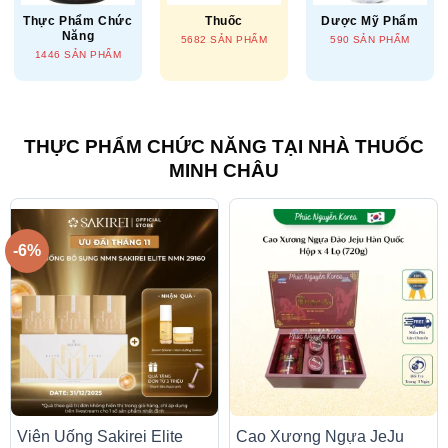
Thực Phẩm Chức
Thuốc
Dược Mỹ Phẩm
Năng
5682 SẢN PHẨM
590 SẢN PHẨM
1446 SẢN PHẨM
THỰC PHẨM CHỨC NĂNG TẠI NHÀ THUỐC
MINH CHÂU
-6%
Viên Uống Sakirei Elite
Cao Xương Ngựa JeJu