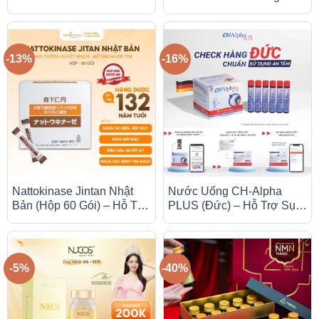
(Mỹ) – Hỗ Trợ Xương
Power Plus (Nhật Bản) –
Khớp Linh Hoạt (Chai
Hỗ Trợ Xương Khớp
946ml)
-13%
-16%
Nattokinase Jintan Nhật
Nước Uống CH-Alpha
Bản (Hộp 60 Gói) – Hỗ Trợ
PLUS (Đức) – Hỗ Trợ Sụn
Hoạt Huyết, Giảm Nguy Cơ
Khớp Linh Hoạt (Hộp 30
Cục Máu Đông
Ống)
-5%
-40%