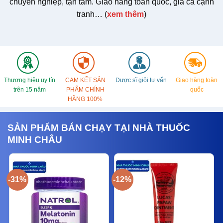
chuyên nghiệp, tận tâm. Giao hàng toàn quốc, giá cả cạnh
tranh… (
xem thêm
)
Thương hiệu uy tín
CAM KẾT SẢN
Dược sĩ giỏi tư vấn
Giao hàng toàn
trên 15 năm
PHẨM CHÍNH
quốc
HÃNG 100%
SẢN PHẨM BÁN CHẠY TẠI NHÀ THUỐC
MINH CHÂU
-31%
-12%
-