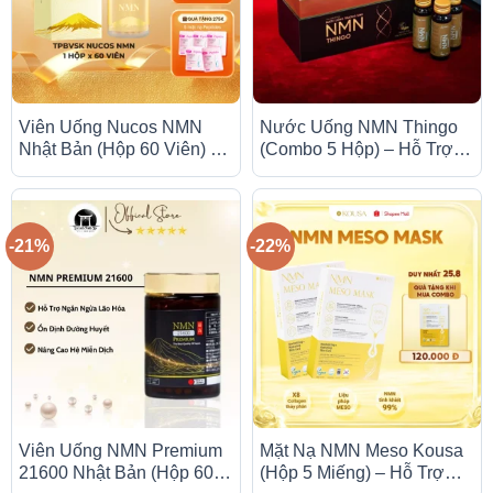
Viên Uống Nucos NMN
Nước Uống NMN Thingo
Nhật Bản (Hộp 60 Viên) –
(Combo 5 Hộp) – Hỗ Trợ
Hỗ Trợ Chống Lão Hóa,
Đẹp Da, Cải Thiện Giấc
Làm Đẹp Da
Ngủ
-21%
-22%
Viên Uống NMN Premium
Mặt Nạ NMN Meso Kousa
21600 Nhật Bản (Hộp 60
(Hộp 5 Miếng) – Hỗ Trợ