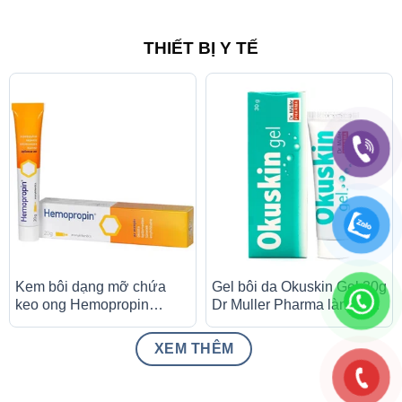
THIẾT BỊ Y TẾ
Kem bôi dạng mỡ chứa
Gel bôi da Okuskin Gel 30g
keo ong Hemopropin
Dr Muller Pharma lành vết
ApiPharma giảm kích ứng
thương hở và hạn chế sự
niêm mạc trực tràng (20g)
hình thành sẹo, vết thâm
XEM THÊM