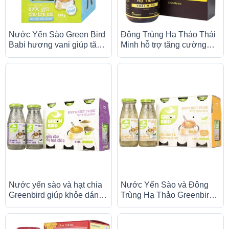
Nước Yến Sào Green Bird
Đông Trùng Hạ Thảo Thái
Babi hương vani giúp tăng
Minh hỗ trợ tăng cường
cường đề kháng và hệ
sức khỏe, giảm mệt mỏi
miễn dịch (4 hũ x 72g)
(30 viên)
Nước yến sào và hạt chia
Nước Yến Sào và Đông
Greenbird giúp khỏe dáng
Trùng Hạ Thảo Greenbird
đẹp da và bổ sung năng
bổ sung dưỡng chất tốt cho
lượng (6 chai x 185ml)
sức khỏe (6 chai x 185ml)