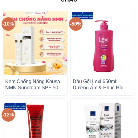
-10%
-50%
Kem Chống Nắng Kousa
Dầu Gội Lexi 650ml:
NMN Suncream SPF 50+
Dưỡng Ẩm & Phục Hồi
PA++++ (50g) – Màng Lọc
Tóc Hư Tổn
Vô Cơ, Hỗ Trợ Chống Lão
Hóa
-12%