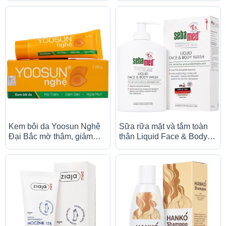
khô da (50ml)
da và niêm mạc (10g)
Kem bôi da Yoosun Nghệ
Sữa rữa mặt và tắm toàn
Đại Bắc mờ thâm, giảm
thân Liquid Face & Body
sẹo, ngừa mụn (25g)
Wash Sebamed giúp làm
sạch bụi bẩn, bã nhờn trên
da (300ml)