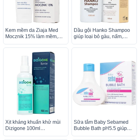
Kem mềm da Ziaja Med
Dầu gội Hanko Shampoo
Mocznik 15% làm mềm,
giúp loại bỏ gàu, nấm,
dưỡng ẩm, chăm sóc da
ngứa (100ml)
khô (100ml)
Xịt kháng khuẩn khử mùi
Sữa tắm Baby Sebamed
Dizigone 100ml
Bubble Bath pH5.5 giúp
Terrapharm hỗ trợ vết
làm sạch bụi bẩn bám trên