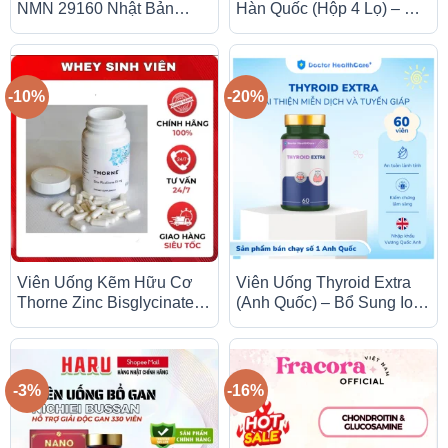
NMN 29160 Nhật Bản
Hàn Quốc (Hộp 4 Lọ) – Hỗ
(Hộp 90 Viên) – Hỗ Trợ
Trợ Bổ Sung Canxi,
Chống Lão Hóa & Tăng
Xương Khớp Chắc Khỏe
Năng Lượng
-10%
-20%
Viên Uống Kẽm Hữu Cơ
Viên Uống Thyroid Extra
Thorne Zinc Bisglycinate
(Anh Quốc) – Bổ Sung Iod,
30mg (60 Viên) – Hấp Thu
Kẽm, Selen Cho Tuyến
Cao, Hỗ Trợ Miễn Dịch &
Giáp (Hộp 60 Viên)
Da
-3%
-16%