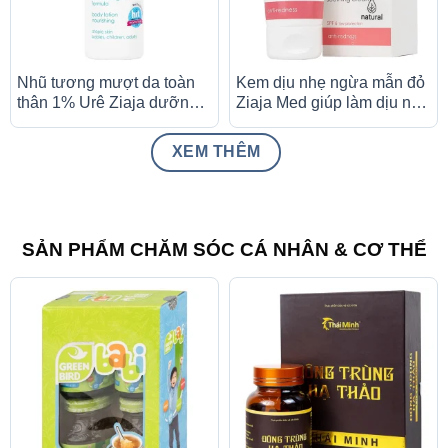
Nhũ tương mượt da toàn
Kem dịu nhẹ ngừa mẫn đỏ
thân 1% Urê Ziaja dưỡng
Ziaja Med giúp làm dịu nhẹ
ẩm, bảo vệ da, làm dịu tổn
kích ứng da, giảm mẫn đỏ
thương da (400ml)
da, dưỡng ẩm, làm đều
XEM THÊM
màu da (50ml)
SẢN PHẨM CHĂM SÓC CÁ NHÂN & CƠ THỂ