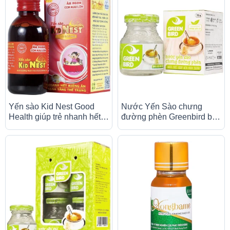
Yến sào Kid Nest Good
Nước Yến Sào chưng
Health giúp trẻ nhanh hết
đường phèn Greenbird bồi
biếng ăn, ngủ ngon, tăng
bổ cơ thể, ngăn ngừa lão
thể trạng (150ml)
hóa (72g)