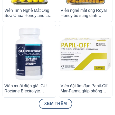
Viên Tinh Nghệ Mật Ong
Viên nghệ mật ong Royal
Sữa Chúa Honeyland tăng
Honey bổ sung dinh
cường đề kháng, sức khỏe
dưỡng, tăng cường đề
(120g)
kháng (250g)
Viên muối điện giải GU
Viên đặt âm đạo Papil-Off
Roctane Electrolyte
Mar-Farma giúp phòng
Capsules bổ sung năng
ngừa và hỗ trợ điều trị các
lượng và chất điện giải (50
tổn thương do HPV (2 vỉ x
XEM THÊM
viên)
5 viên)