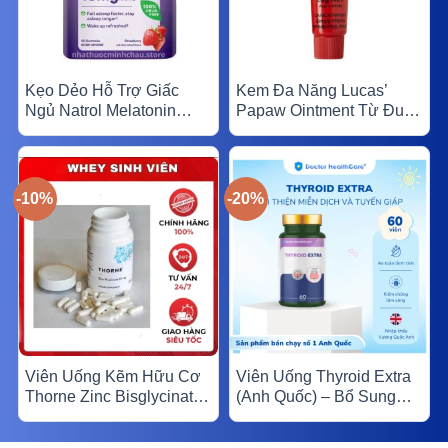
Kẹo Dẻo Hỗ Trợ Giấc
Kem Đa Năng Lucas’
Ngủ Natrol Melatonin
Papaw Ointment Từ Đu
Gummies 10mg (Hộp 90
Đủ Úc – Hỗ Trợ Làm Dịu
viên) – Ngủ Ngon Tự
& Phục Hồi Da (25g &
Nhiên, Tỉnh Táo Mỗi Sáng
75g)
-10%
-20%
-
Viên Uống Kẽm Hữu Cơ
Viên Uống Thyroid Extra
Thorne Zinc Bisglycinate
(Anh Quốc) – Bổ Sung
30mg (60 Viên) – Hấp
Iod, Kẽm, Selen Cho
Thu Cao, Hỗ Trợ Miễn
Tuyến Giáp (Hộp 60 Viên)