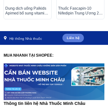
Dung dịch uống Palkids
Thuốc Fascapin-10
Apimed bổ sung vitamin,
Nifedipin Trung Ương 2
canxi, điều trị suy nhược
dự phòng đau thắt ngực,
cơ thể (20 ống x 10ml)
cao huyết áp (10 vỉ x 10
viên)
Liên hệ
Hệ thống Nhà thuốc
MUA NHANH TẠI SHOPEE:
Thông tin liên hệ Nhà Thuốc Minh Châu