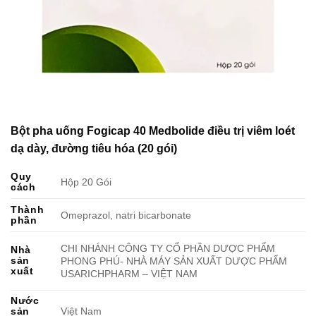
Bột pha uống Fogicap 40 Medbolide điều trị viêm loét
dạ dày, đường tiêu hóa (20 gói)
Quy
Hộp 20 Gói
cách
Thành
Omeprazol, natri bicarbonate
phần
CHI NHÁNH CÔNG TY CỔ PHẦN DƯỢC PHẨM
Nhà
sản
PHONG PHÚ- NHÀ MÁY SẢN XUẤT DƯỢC PHẨM
xuất
USARICHPHARM – VIỆT NAM
Nước
sản
Việt Nam