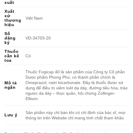
xuất
Xuất
xứ
Việt Nam
thương
hiệu
Số
đăng
VD-34703-20
ký
Thuốc
cần kê
Có
toa
Thuốc Fogicap 40 là sản phẩm của Công ty Cổ phần
Dược phẩm Phong Phú, có thành phần chính là
Omeprazol, natri bicarbonate. Đây là thuốc được sử
Mô tả
ngắn
dụng để điều trị viêm loét dạ dày, đường tiêu hóa, trào
ngược dạ dày – thực quản, hội chứng Zollinger-
Ellison.
Sản phẩm này chỉ bán khi có chỉ định của bác sĩ, mọi
Lưu ý
thông tin trên Website chỉ mang tính chất tham khảo.