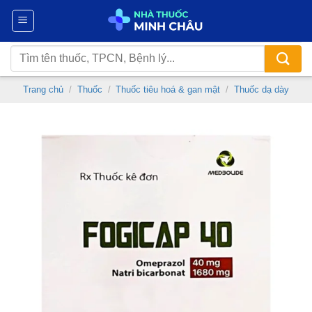
Chuyển
đến
nội
Tìm
dung
kiếm:
Trang chủ
/
Thuốc
/
Thuốc tiêu hoá & gan mật
/
Thuốc dạ dày