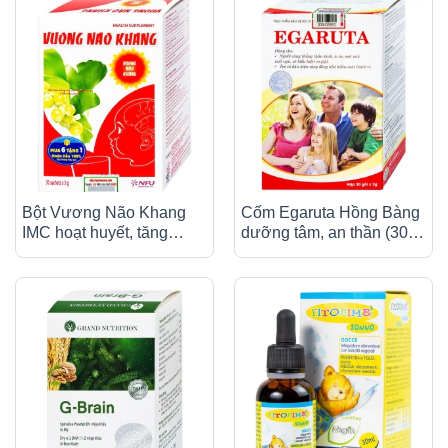
Bột Vương Não Khang
Cốm Egaruta Hồng Bàng
IMC hoạt huyết, tăng
dưỡng tâm, an thần (30
cường vi chất cho não,
gói)
cải thiện giấc ngủ (30 gói)