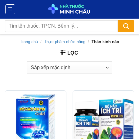
Chuyển
đến
nội
Tìm
dung
kiếm:
Trang chủ
/
Thực phẩm chức năng
/
Thần kinh não
LỌC