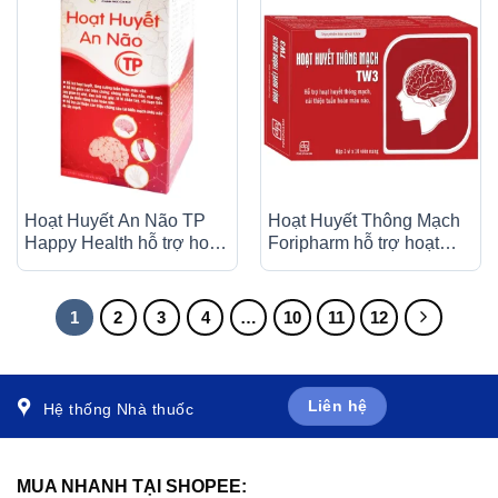
Hoạt Huyết An Não TP
Hoạt Huyết Thông Mạch
Happy Health hỗ trợ hoạt
Foripharm hỗ trợ hoạt
huyết, hỗ trợ tăng cường
huyết, thông mạch, cải
tuần hoàn máu não (30
thiện tuần hoàn máu não
viên)
(3 vỉ x 10 viên)
1
2
3
4
…
10
11
12
Liên hệ
Hệ thống Nhà thuốc
MUA NHANH TẠI SHOPEE: