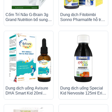
Cốm Trí Não G-Brain 3g
Dung dịch Fitobimbi
Grand Nutrition bổ sung
Sonno Pharmalife hỗ trợ
DHA và các vitamin hỗ
cải thiện giấc ngủ (30ml)
trợ phát triển não bộ cho
trẻ (30 gói)
Dung dịch uống Avisure
Dung dịch uống Special
DHA Smart Kid 20ml
Kid Nervosite 125ml Eric
Phương Đông hỗ trợ phát
Favre an thần, thư giãn
triển não bộ, thị lực cho
thần kinh, giảm căng
trẻ
thẳng, lo âu