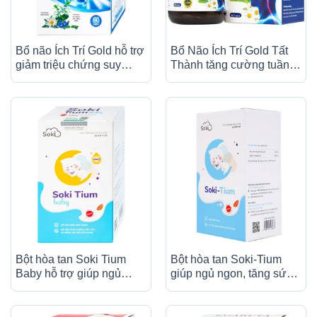
Bổ não Ích Trí Gold hỗ trợ
Bổ Não Ích Trí Gold Tất
giảm triệu chứng suy
Thành tăng cường tuần
giảm tuần hoàn não, đau
hoàn não (60 viên)
nửa đầu (60 viên)
Bột hòa tan Soki Tium
Bột hòa tan Soki-Tium
Baby hỗ trợ giúp ngủ
giúp ngủ ngon, tăng sức
ngon, tăng cường tiêu
đề kháng (12 gói x 3g)
hóa (12 gói x 3g)