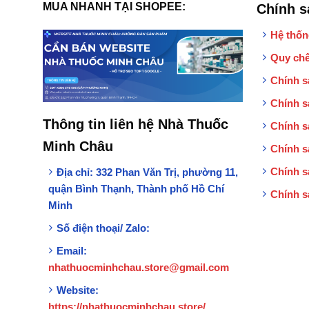
MUA NHANH TẠI SHOPEE:
Chính s
Hệ thốn
Quy chế
Chính s
Chính s
Thông tin liên hệ Nhà Thuốc
Chính s
Minh Châu
Chính s
Chính s
Địa chỉ:
332 Phan Văn Trị, phường 11,
quận Bình Thạnh, Thành phố Hồ Chí
Chính s
Minh
Số điện thoại/ Zalo:
Email:
nhathuocminhchau.store@gmail.com
Website:
https://nhathuocminhchau.store/