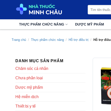
Chuyển
Tìm
đến
kiếm:
nội
dung
THỰC PHẨM CHỨC NĂNG
DƯỢC MỸ PHẨM
Trang chủ
/
Thực phẩm chức năng
/
Hỗ trợ điều trị
/
Hỗ trợ điều 
DANH MỤC SẢN PHẨM
Chăm sóc cá nhân
Chưa phân loại
Dược mỹ phẩm
Hệ miễn dịch
Thiết bị y tế