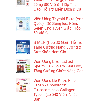
30mg (60 Viên) - Hấp Thu
Cao, Hỗ Trợ Miễn Dịch & Da
Viên Uống Thyroid Extra (Anh
Quốc) - Bổ Sung Iod, Kẽm,
Selen Cho Tuyến Giáp (Hộp
60 Viên)
S-MEN (Hộp 30 Gói) - Hỗ Trợ
Tăng Cường Năng Lượng &
Sức Khỏe Nam Giới
Viên Uống Liver Extract
Sperm EX - Hỗ Trợ Giải Độc,
Tăng Cường Chức Năng Gan
Viên Uống Bổ Khớp Fine
Japan - Chondroitin,
Glucosamine & Collagen
Type II (Lọ 540 Viên, Nhật
Bản)