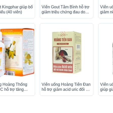
t Kingphar giúp bổ
Viên Gout Tâm Bình hỗ trợ
Viên u
tiểu (40 viên)
giảm triệu chứng đau do
giảm n
gút (60 viên)
trong m
bệnh go
g Hoàng Thống
Viên uống Hoàng Tiên Đan
Viên u
C hỗ trợ tăng
hỗ trợ giảm acid uric đối với
giúp gi
ức năng gan thận
bệnh nhân gout (60 viên)
máu (6