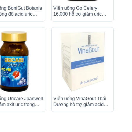
ống BoniGut Botania
Viên uống Go Celery
ồng độ acid uric
16,000 hỗ trợ giảm uric
áu, hỗ trợ điều trị
acid, giảm triệu chứng
ut (60 viên)
sưng, đau do gout (60 viên)
ống Uricare Jpanwell
Viên uống VinaGout Thái
ảm axit uric trong
Dương hỗ trợ giảm acid
0 viên)
uric, giảm triệu chứng sưng
đau do gout (10 vỉ x 6 viên)