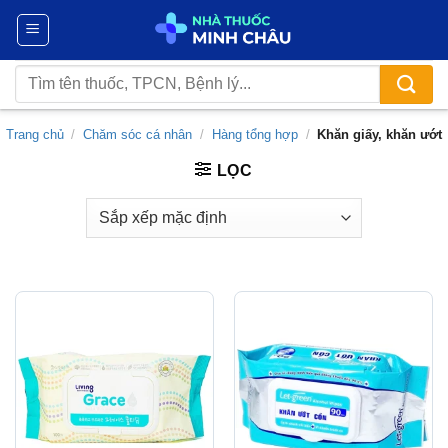
Chuyển
đến
nội
Tìm
dung
kiếm:
Trang chủ
/
Chăm sóc cá nhân
/
Hàng tổng hợp
/
Khăn giấy, khăn ướt
LỌC