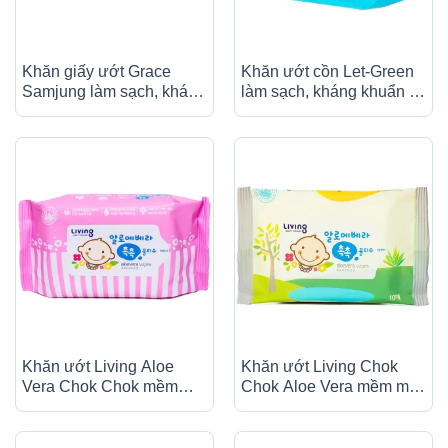
Khăn giấy ướt Grace
Khăn ướt cồn Let-Green
Samjung làm sạch, kháng
làm sạch, kháng khuẩn và
khuẩn (100 tờ/gói)
giữ vệ sinh (90 miếng)
Khăn ướt Living Aloe
Khăn ướt Living Chok
Vera Chok Chok mềm
Chok Aloe Vera mềm mại,
mại, không xơ, an toàn
không xơ, an toàn (10
(30 miếng)
miếng)