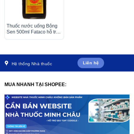
Thuốc nước uống Bông
Sen 500ml Fataco hỗ trợ
cắt cơn cai nghiện ma túy
(4 chai)
Liên hệ
Hệ thống Nhà thuốc
MUA NHANH TẠI SHOPEE: