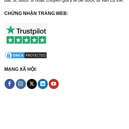
bác sĩ, dược sĩ hoặc chuyên gia y tế để được tư vấn cụ thể.
CHỨNG NHẬN TRANG WEB:
MẠNG XÃ HỘI: