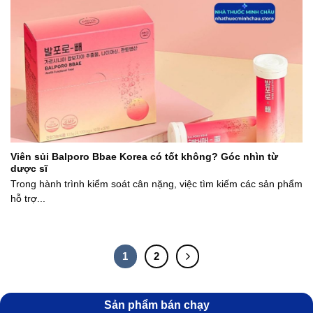
Viên sủi Balporo Bbae Korea có tốt không? Góc nhìn từ
dược sĩ
Trong hành trình kiểm soát cân nặng, việc tìm kiếm các sản phẩm
hỗ trợ...
1
2
Sản phẩm bán chạy