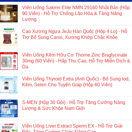
Viên Uống Sakirei Elite NMN 29160 Nhật Bản (Hộp
90 Viên) - Hỗ Trợ Chống Lão Hóa & Tăng Năng
Lượng
Cao Xương Ngựa JeJu Hàn Quốc (Hộp 4 Lọ) - Hỗ
Trợ Bổ Sung Canxi, Xương Khớp Chắc Khỏe
Viên Uống Kẽm Hữu Cơ Thorne Zinc Bisglycinate
30mg (60 Viên) - Hấp Thu Cao, Hỗ Trợ Miễn Dịch &
Da
Viên Uống Thyroid Extra (Anh Quốc) - Bổ Sung Iod,
Kẽm, Selen Cho Tuyến Giáp (Hộp 60 Viên)
S-MEN (Hộp 30 Gói) - Hỗ Trợ Tăng Cường Năng
Lượng & Sức Khỏe Nam Giới
Viên Uống Liver Extract Sperm EX - Hỗ Trợ Giải
Độc, Tăng Cường Chức Năng Gan