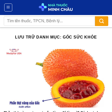
Chuyển
đến
nội
Tìm
dung
kiếm:
LƯU TRỮ DANH MỤC:
GÓC SỨC KHỎE