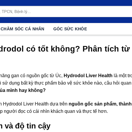
CHĂM SÓC CÁ NHÂN
GÓC SỨC KHỎE
drodol có tốt không? Phân tích t
 năng gan có nguồn gốc từ Úc,
Hydrodol Liver Health
là một t
hi sử dụng bất kỳ thực phẩm bảo vệ sức khỏe nào, câu hỏi quan 
 của mình hay không?
ích Hydrodol Liver Health dựa trên
nguồn gốc sản phẩm, thành 
p người đọc có cái nhìn khách quan và thực tế hơn.
 và độ tin cậy