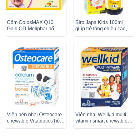
Cốm ColosMAX Q10
Siro Japa Kids 100ml
Gold QD-Meliphar bổ
giúp trẻ tăng chiều cao,
sung sữa non và vi chất
tăng cường hệ miễn dịch
dinh dưỡng cho trẻ nhỏ
(20 gói)
Viên nén nhai Osteocare
Viên nhai Wellkid multi-
chewable Vitabiotics hỗ
vitamin smart chewable 4-
trợ duy trì xương chắc
12 years Vitabiotics tăng
khoẻ (3 vỉ x 10 viên)
cường sức khỏe (3 vỉ x
10 viên)