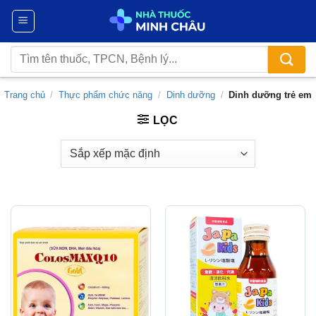
Chuyển
đến
nội
Tìm
dung
kiếm:
Trang chủ
/
Thực phẩm chức năng
/
Dinh dưỡng
/
Dinh dưỡng trẻ em
LỌC