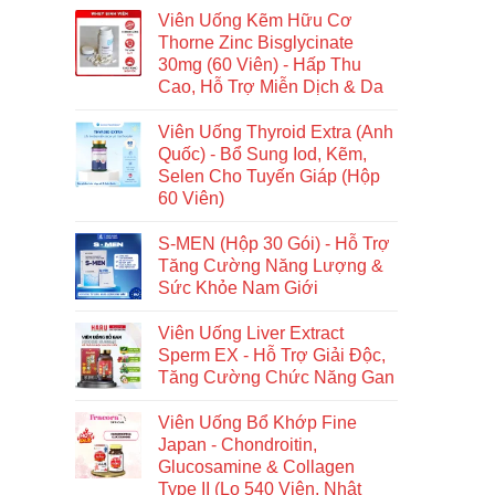
Viên Uống Kẽm Hữu Cơ
Thorne Zinc Bisglycinate
30mg (60 Viên) - Hấp Thu
Cao, Hỗ Trợ Miễn Dịch & Da
Viên Uống Thyroid Extra (Anh
Quốc) - Bổ Sung Iod, Kẽm,
Selen Cho Tuyến Giáp (Hộp
60 Viên)
S-MEN (Hộp 30 Gói) - Hỗ Trợ
Tăng Cường Năng Lượng &
Sức Khỏe Nam Giới
Viên Uống Liver Extract
Sperm EX - Hỗ Trợ Giải Độc,
Tăng Cường Chức Năng Gan
Viên Uống Bổ Khớp Fine
Japan - Chondroitin,
Glucosamine & Collagen
Type II (Lọ 540 Viên, Nhật