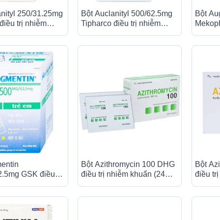
anityl 250/31.25mg
Bột Auclanityl 500/62.5mg
Bột Au
điều trị nhiễm
Tipharco điều trị nhiễm
Mekoph
 gói x 3,8g)
khuẩn (12 gói x 3,8g)
khuẩn 
entin
Bột Azithromycin 100 DHG
Bột Az
.5mg GSK điều trị
điều trị nhiễm khuẩn (24
điều tr
uẩn (12 gói)
gói)
gói)