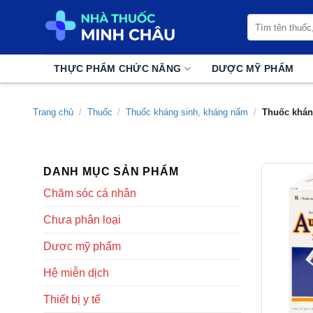
Chuyển
Tìm
đến
kiếm:
nội
dung
THỰC PHẨM CHỨC NĂNG
DƯỢC MỸ PHẨM
Trang chủ
/
Thuốc
/
Thuốc kháng sinh, kháng nấm
/
Thuốc khán
DANH MỤC SẢN PHẨM
Chăm sóc cá nhân
Chưa phân loại
Dược mỹ phẩm
Hệ miễn dịch
Thiết bị y tế