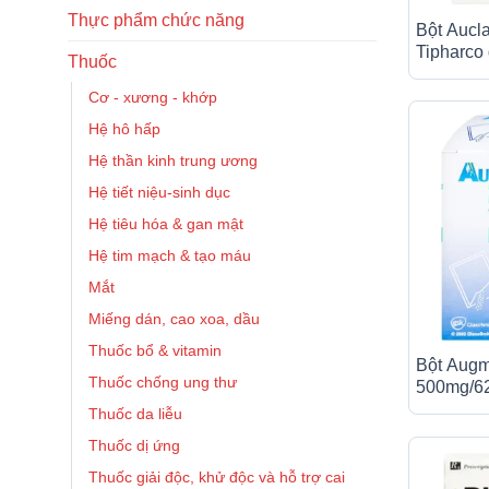
Thực phẩm chức năng
Bột Aucl
Tipharco 
Thuốc
khuẩn (12
Cơ - xương - khớp
Hệ hô hấp
Hệ thần kinh trung ương
Hệ tiết niệu-sinh dục
Hệ tiêu hóa & gan mật
Hệ tim mạch & tạo máu
Mắt
Miếng dán, cao xoa, dầu
Thuốc bổ & vitamin
Bột Augm
Thuốc chống ung thư
500mg/62
nhiễm kh
Thuốc da liễu
Thuốc dị ứng
Thuốc giải độc, khử độc và hỗ trợ cai