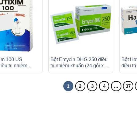
xim 100 US
Bột Emycin DHG 250 điều
Bột Ha
iều trị nhiễm
trị nhiễm khuẩn (24 gói x
điều tr
 gói)
1.5g)
gói)
1
2
3
4
…
37