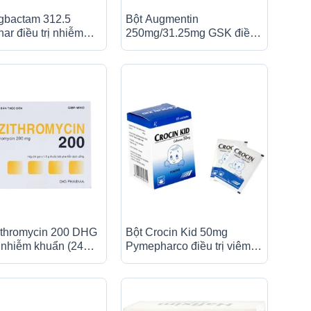
gbactam 312.5
Bột Augmentin
ar điều trị nhiễm
250mg/31.25mg GSK điều
(12 gói)
trị nhiễm khuẩn (12 gói)
ithromycin 200 DHG
Bột Crocin Kid 50mg
ị nhiễm khuẩn (24
Pymepharco điều trị viêm
phổi, viêm xoang, viêm
họng (25 gói)