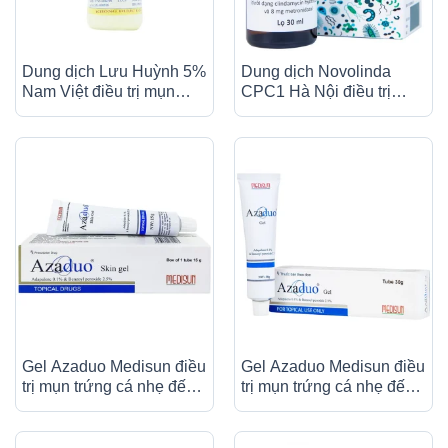
Dung dịch Lưu Huỳnh 5%
Dung dịch Novolinda
Nam Việt điều trị mụn
CPC1 Hà Nội điều trị
trứng cá (60ml)
bệnh trứng cá, viêm nang
lông (30ml)
Gel Azaduo Medisun điều
Gel Azaduo Medisun điều
trị mụn trứng cá nhẹ đến
trị mụn trứng cá nhẹ đến
vừa (15g)
vừa (30g)