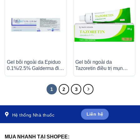
Gel bôi ngoài da Epiduo
Gel bôi ngoài da
0.1%/2.5% Galderma điều
Tazoretin điều trị mụn
trị mụn trứng cá (15g)
trứng cá vừa và nhẹ (30g)
1
2
3
Liên hệ
Hệ thống Nhà thuốc
MUA NHANH TẠI SHOPEE: