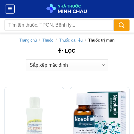
Chuyển
đến
nội
Tìm
dung
kiếm:
Trang chủ
/
Thuốc
/
Thuốc da liễu
/
Thuốc trị mụn
LỌC