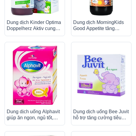
Dung dịch Kinder Optima
Dung dịch MorningKids
Doppelherz Aktiv cung
Good Appetite tăng
cấp L-lysine, một số
cường tiêu hóa, giúp ăn
vitamin và khoáng chất
ngon miệng (150ml)
(100ml)
Dung dịch uống Alphavit
Dung dịch uống Bee Juvit
giúp ăn ngon, ngủ tốt,
hỗ trợ tăng cường tiêu
tăng cường phát triển trí
hóa, ăn ngon miệng (4 vỉ
tuệ (4 vỉ x 5 ống)
x 5 ống x 10ml)