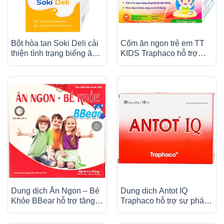
Bột hòa tan Soki Deli cải
Cốm ăn ngon trẻ em TT
thiện tình trạng biếng ăn,
KIDS Traphaco hỗ trợ
tăng cường tiêu hóa và
tăng hấp thu dinh dưỡng,
hấp thu (18 gói x 4g)
tăng cường sức khỏe (20
gói x 3g)
Dung dịch Ăn Ngon – Bé
Dung dịch Antot IQ
Khỏe BBear hỗ trợ tăng
Traphaco hỗ trợ sự phát
cường tiêu hóa, giúp ăn
triển não bộ, giúp trẻ ăn
ngon (4 vỉ x 5 ống)
ngon miệng (20 ống x