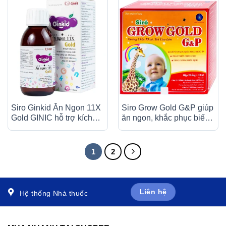
Siro Ginkid Ăn Ngon 11X
Siro Grow Gold G&P giúp
Gold GINIC hỗ trợ kích
ăn ngon, khắc phục biếng
thích tiêu hóa (125ml)
ăn, phát triển chiều cao
(20 ống x 10ml)
1
2
Liên hệ
Hệ thống Nhà thuốc