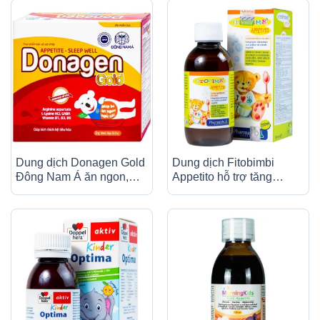
10ml)
Dung dịch Donagen Gold
Dung dịch Fitobimbi
Đông Nam Á ăn ngon,
Appetito hỗ trợ tăng
ngủ tốt, kích thích hệ tiêu
cường tiêu hóa (200ml)
hóa (20 ống x 10ml)