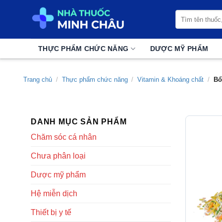
Chuyển
Tìm
đến
kiếm:
nội
dung
THỰC PHẨM CHỨC NĂNG
DƯỢC MỸ PHẨM
Trang chủ
/
Thực phẩm chức năng
/
Vitamin & Khoáng chất
/
Bổ
DANH MỤC SẢN PHẨM
Chăm sóc cá nhân
Chưa phân loại
Dược mỹ phẩm
Hệ miễn dịch
Thiết bị y tế