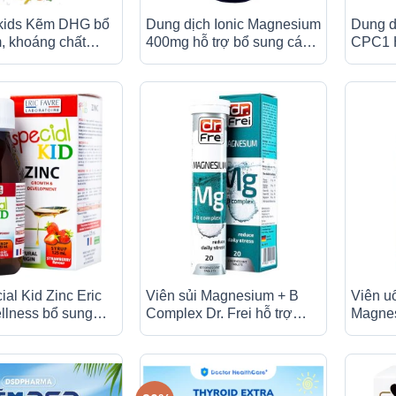
kids Kẽm DHG bổ
Dung dịch Ionic Magnesium
Dung d
, khoáng chất
400mg hỗ trợ bổ sung các
CPC1 H
thu và tiêu hóa tốt
ion vi lượng, giảm stress
tăng c
(118ml)
cho cơ 
5ml)
ial Kid Zinc Eric
Viên sủi Magnesium + B
Viên u
llness bổ sung
Complex Dr. Frei hỗ trợ
Magnes
rợ tăng sức đề
giảm căng thẳng (20 viên)
Bounty 
 trẻ (125ml)
khoẻ h