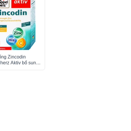
ống Zincodin
herz Aktiv bổ sung
L-histidine (3 vỉ x 10