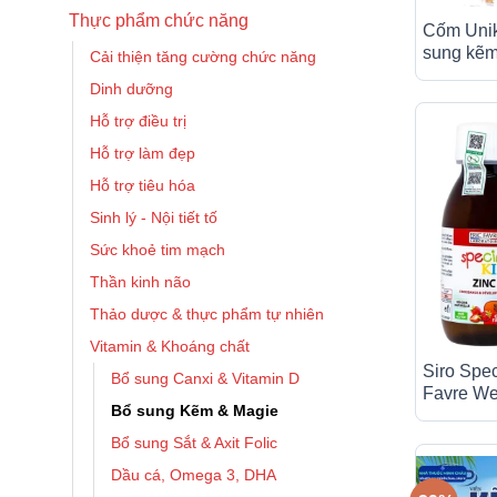
Thực phẩm chức năng
Cốm Uni
sung kẽm
Cải thiện tăng cường chức năng
giúp hấp 
Dinh dưỡng
(50g)
Hỗ trợ điều trị
Hỗ trợ làm đẹp
Hỗ trợ tiêu hóa
Sinh lý - Nội tiết tố
Sức khoẻ tim mạch
Thần kinh não
Thảo dược & thực phẩm tự nhiên
Vitamin & Khoáng chất
Siro Spec
Bổ sung Canxi & Vitamin D
Favre We
Bổ sung Kẽm & Magie
kẽm, hỗ t
kháng cho
Bổ sung Sắt & Axit Folic
Dầu cá, Omega 3, DHA