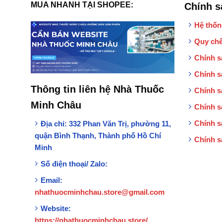
MUA NHANH TẠI SHOPEE:
Chính s
Hệ thốn
Quy chế
Chính s
Chính s
Thông tin liên hệ Nhà Thuốc
Chính s
Minh Châu
Chính s
Chính s
Địa chỉ:
332 Phan Văn Trị, phường 11,
quận Bình Thạnh, Thành phố Hồ Chí
Chính s
Minh
Số điện thoại/ Zalo:
Email:
nhathuocminhchau.store@gmail.com
Website:
https://nhathuocminhchau.store/