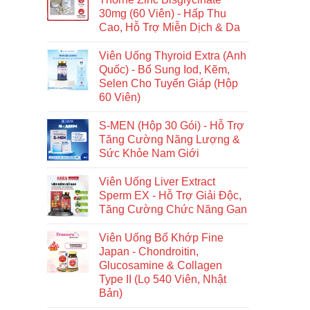
30mg (60 Viên) - Hấp Thu
Cao, Hỗ Trợ Miễn Dịch & Da
Viên Uống Thyroid Extra (Anh
Quốc) - Bổ Sung Iod, Kẽm,
Selen Cho Tuyến Giáp (Hộp
60 Viên)
S-MEN (Hộp 30 Gói) - Hỗ Trợ
Tăng Cường Năng Lượng &
Sức Khỏe Nam Giới
Viên Uống Liver Extract
Sperm EX - Hỗ Trợ Giải Độc,
Tăng Cường Chức Năng Gan
Viên Uống Bổ Khớp Fine
Japan - Chondroitin,
Glucosamine & Collagen
Type II (Lọ 540 Viên, Nhật
Bản)