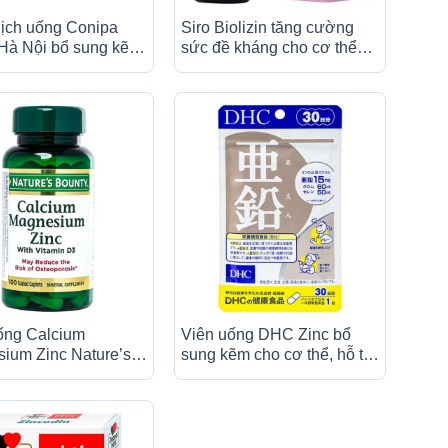
ịch uống Conipa
Siro Biolizin tăng cường
à Nội bổ sung kẽm,
sức đề kháng cho cơ thể
ường sức đề kháng
(50ml)
thể (4 vỉ x 5 ống x
ống Calcium
Viên uống DHC Zinc bổ
ium Zinc Nature’s
sung kẽm cho cơ thể, hỗ trợ
hỗ trợ duy trì sức
duy trì sức khỏe (30 viên)
ệ xương (100 viên)