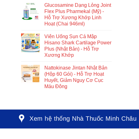
Glucosamine Dạng Lỏng Joint
Flex Plus Pharmekal (Mỹ) -
Hỗ Trợ Xương Khớp Linh
Hoạt (Chai 946ml)
Viên Uống Sụn Cá Mập
Hisano Shark Cartilage Power
Plus (Nhật Bản) - Hỗ Trợ
Xương Khớp
Nattokinase Jintan Nhật Bản
(Hộp 60 Gói) - Hỗ Trợ Hoạt
Huyết, Giảm Nguy Cơ Cục
Máu Đông
Xem hệ thống Nhà Thuốc Minh Châu