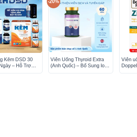
-20%
ng Kẽm DSD 30
Viên Uống Thyroid Extra
Viên u
Ngày – Hỗ Trợ
(Anh Quốc) – Bổ Sung Iod,
Doppel
Kháng, Đẹp Da &
Kẽm, Selen Cho Tuyến
kẽm và 
Giáp (Hộp 60 Viên)
viên)