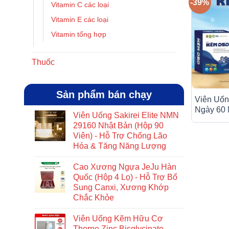
-39%
Vitamin C các loại
Vitamin E các loại
Vitamin tổng hợp
Thuốc
Sản phẩm bán chạy
Viên Uố
Ngày 60 
Viên Uống Sakirei Elite NMN
Tăng Đề 
29160 Nhật Bản (Hộp 90
Tóc
Viên) - Hỗ Trợ Chống Lão
Hóa & Tăng Năng Lượng
Cao Xương Ngựa JeJu Hàn
Quốc (Hộp 4 Lọ) - Hỗ Trợ Bổ
Sung Canxi, Xương Khớp
Chắc Khỏe
Viên Uống Kẽm Hữu Cơ
Thorne Zinc Bisglycinate