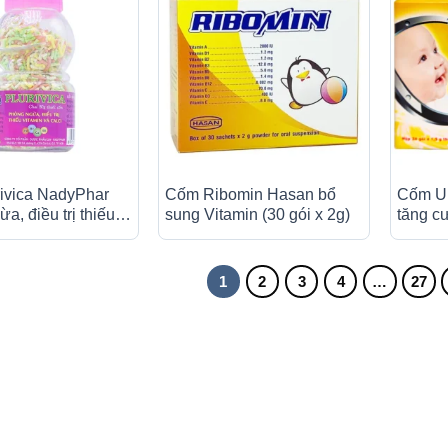
ivica NadyPhar
Cốm Ribomin Hasan bổ
Cốm Un
a, điều trị thiếu
sung Vitamin (30 gói x 2g)
tăng c
à canxi (80g)
(24 gói
1
2
3
4
…
27