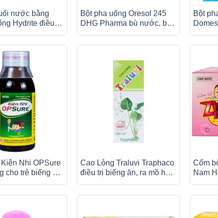
muối nước bằng
Bột pha uống Oresol 245
Bột ph
g Hydrite điều trị
DHG Pharma bù nước, bổ
Domesc
 do tiêu chảy (30
sung chất điện giải, điều trị
mất điệ
g)
mất nước do tiêu chảy (20
tiêu ch
gói x 4.1g)
 Kiện Nhi OPSure
Cao Lỏng Traluvi Traphaco
Cốm bổ
 cho trẻ biếng ăn,
điều trị biếng ăn, ra mồ hôi
Nam Hà
kém (90ml)
trộm (100ml)
sung k
gói x 3