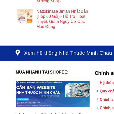
Xương Khớp
Nattokinase Jintan Nhật Bản
(Hộp 60 Gói) - Hỗ Trợ Hoạt
Huyết, Giảm Nguy Cơ Cục
Máu Đông
Xem hệ thống Nhà Thuốc Minh Châu
MUA NHANH TẠI SHOPEE:
Chính s
Hệ thốn
Quy chế
Chính s
Chính s