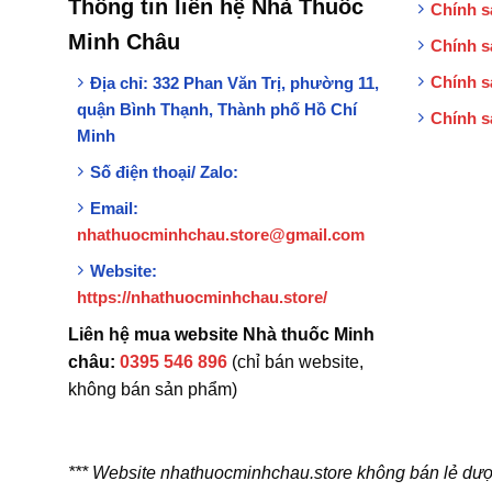
Thông tin liên hệ Nhà Thuốc
Chính s
Minh Châu
Chính s
Chính s
Địa chỉ:
332 Phan Văn Trị, phường 11,
quận Bình Thạnh, Thành phố Hồ Chí
Chính s
Minh
Số điện thoại/ Zalo:
Email:
nhathuocminhchau.store@gmail.com
Website:
https://nhathuocminhchau.store/
Liên hệ mua website Nhà thuốc Minh
châu:
0395 546 896
(chỉ bán website,
không bán sản phẩm)
*** Website nhathuocminhchau.store không bán lẻ dượ