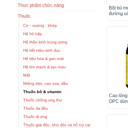
Thực phẩm chức năng
Bột bù 
đường uốn
Thuốc
mất nước
gói x 4.1
Cơ - xương - khớp
Hệ hô hấp
Hệ thần kinh trung ương
Hệ tiết niệu-sinh dục
Hệ tiêu hóa & gan mật
Hệ tim mạch & tạo máu
Mắt
Miếng dán, cao xoa, dầu
Thuốc bổ & vitamin
Cao lỏng
Thuốc chống ung thư
OPC dùng
tiêu hóa 
Thuốc da liễu
Thuốc dị ứng
Thuốc giải độc, khử độc và hỗ trợ cai