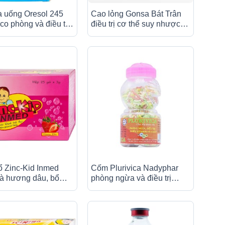
a uống Oresol 245
Cao lỏng Gonsa Bát Trân
o phòng và điều trị
điều trị cơ thể suy nhược
n giải và nước trong
(20 gói x 10ml)
ảy (20 gói)
 Zinc-Kid Inmed
Cốm Plurivica Nadyphar
 hương dâu, bổ
phòng ngừa và điều trị
ẽm cho trẻ em (25
thiếu vitamin và calci (40g)
g)