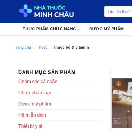
Chuyển
Tìm
đến
kiếm:
nội
dung
THỰC PHẨM CHỨC NĂNG
DƯỢC MỸ PHẨM
Trang chủ
/
Thuốc
/
Thuốc bổ & vitamin
DANH MỤC SẢN PHẨM
Chăm sóc cá nhân
Chưa phân loại
Dược mỹ phẩm
Hệ miễn dịch
Thiết bị y tế