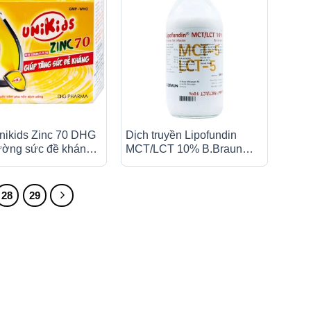
ikids Zinc 70 DHG
Dịch truyền Lipofundin
ường sức đề kháng
MCT/LCT 10% B.Braun
 x 1.5g)
cung cấp năng lượng, chất
béo (250ml)
28
29