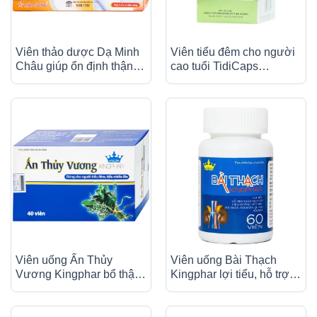
Viên thảo dược Dạ Minh
Viên tiểu đêm cho người
Châu giúp ổn định thận
cao tuổi TidiCaps
dương, cố tinh (2 vỉ x 6
HDPHARMA phòng và
viên)
làm giảm các chứng u xơ
tiền liệt tuyến lành tính
(100 viên)
Viên uống Ấn Thủy
Viên uống Bài Thạch
Vương Kingphar bổ thận,
Kingphar lợi tiểu, hỗ trợ
giảm tiêu đêm, tiểu ngày
giảm nguy cơ viêm
nhiều lần (4 vỉ x 10 viên)
đường tiết niệu (60 viên)