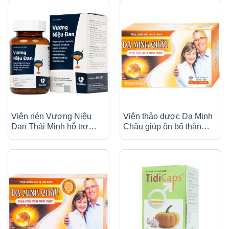
(20 viên)
Viên nén Vương Niệu
Viên thảo dược Dạ Minh
Đan Thái Minh hỗ trợ
Châu giúp ôn bổ thận
giảm tình trạng tiểu đêm,
dương, cố tinh (2 vỉ x 15
tiểu nhiều lần, tiểu gấp
viên)
(80 viên)