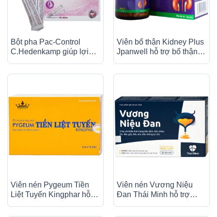
Bột pha Pac-Control
Viên bổ thận Kidney Plus
C.Hedenkamp giúp lợi
Jpanwell hỗ trợ bổ thận,
tiểu, hỗ trợ giảm nguy cơ
duy trì đường tiết niệu
viêm đường tiết niệu (10
khỏe mạnh (60 viên)
gói)
Viên nén Pygeum Tiền
Viên nén Vương Niệu
Liệt Tuyến Kingphar hỗ
Đan Thái Minh hỗ trợ
trợ giảm tăng sinh (3 vỉ x
giảm tình trạng tiểu đêm,
10 viên)
tiểu nhiều lần, tiểu gấp