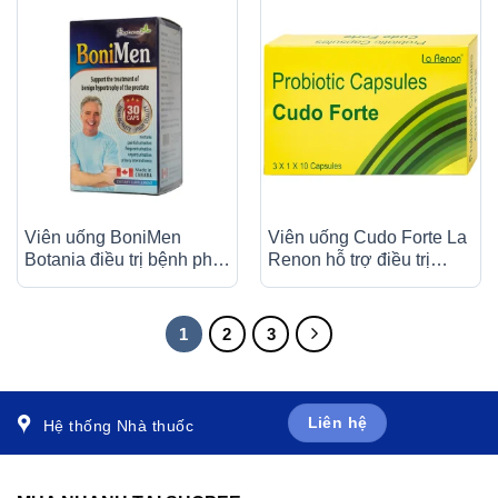
Viên uống BoniMen
Viên uống Cudo Forte La
Botania điều trị bệnh phì
Renon hỗ trợ điều trị
đại tuyến tiền liệt (30
bệnh thận mạn tính (3 hộp
viên)
lẻ x 10 viên)
1
2
3
Liên hệ
Hệ thống Nhà thuốc