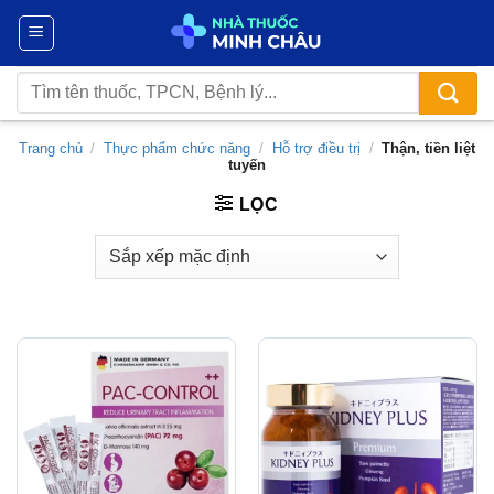
Chuyển
đến
nội
Tìm
dung
kiếm:
Trang chủ
/
Thực phẩm chức năng
/
Hỗ trợ điều trị
/
Thận, tiền liệt
tuyến
LỌC