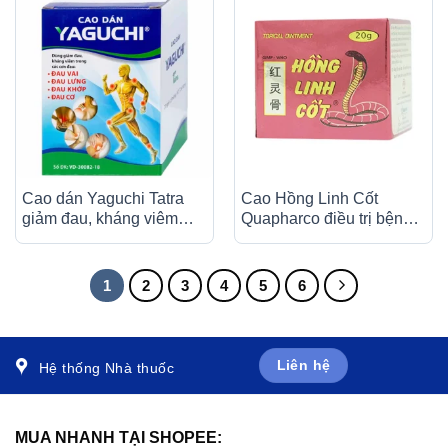
Cao dán Yaguchi Tatra
Cao Hồng Linh Cốt
giảm đau, kháng viêm
Quapharco điều trị bệnh
trong các cơn đau vai,
thấp khớp, viêm đau
đau lưng (5 miếng)
khớp (20g)
1
2
3
4
5
6
Liên hệ
Hệ thống Nhà thuốc
MUA NHANH TẠI SHOPEE: