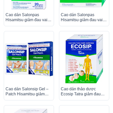
Cao dán Salonpas
Cao dán Salonpas
Hisamitsu giảm đau vai,
Hisamitsu giảm đau vai,
đau lưng, đau cơ (2 gói x
đau lưng, đau cơ (24 gói
10 miếng)
x 10 miếng)
Cao dán Salonsip Gel –
Cao dán thảo dược
Patch Hisamitsu giảm
Ecosip Tatra giảm đau
đau, kháng viêm do mỏi
vai, đau lưng (20 gói x 5
cơ, đau cơ (8 gói x 3
miếng)
miếng)