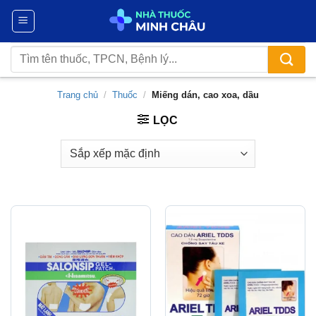
Chuyển
đến
nội
Tìm
dung
kiếm:
Trang chủ
/
Thuốc
/
Miếng dán, cao xoa, dầu
LỌC