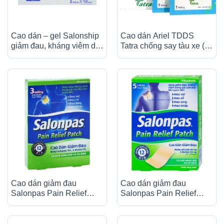
Cao dán – gel Salonship
Cao dán Ariel TDDS
giảm đau, kháng viêm do
Tatra chống say tàu xe (2
bầm tím, bong gân (10 gói
miếng)
x 2 miếng)
Cao dán giảm đau
Cao dán giảm đau
Salonpas Pain Relief
Salonpas Pain Relief
Patch dùng trong các cơn
Patch dùng trong các cơn
đau vai, đau cổ (7cm x 10
đau vai, đau cổ (7cm x 10
cm – 3 miếng)
cm – 5 miếng)