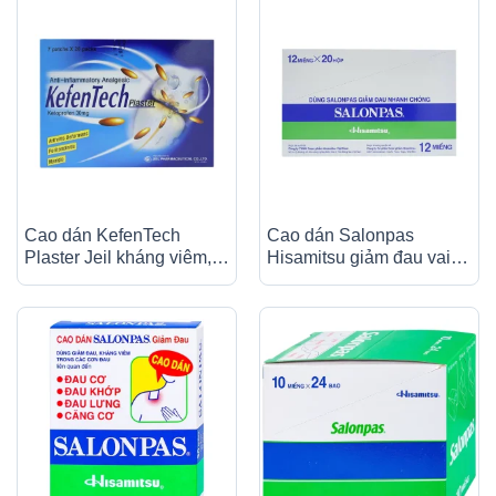
Cao dán KefenTech
Cao dán Salonpas
Plaster Jeil kháng viêm,
Hisamitsu giảm đau vai,
giảm đau viêm khớp,
đau lưng (20 hộp x 12
viêm bao gân, đau cơ (20
miếng)
gói)