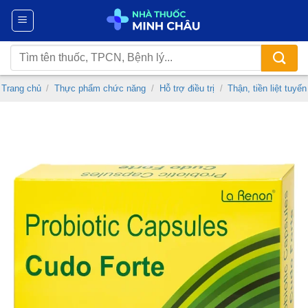
Chuyển
đến
nội
Tìm
dung
kiếm:
Trang chủ
/
Thực phẩm chức năng
/
Hỗ trợ điều trị
/
Thận, tiền liệt tuyến