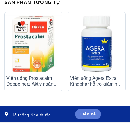
SẢN PHẨM TƯƠNG TỰ
Viên uống Prostacalm
Viên uống Agera Extra
Doppelherz Aktiv ngăn
Kingphar hỗ trợ giảm ngạt
ngừa và hạn chế phát
mũi, hắt hơi (60 viên)
triển của u xơ (30 viên)
Liên hệ
Hệ thống Nhà thuốc