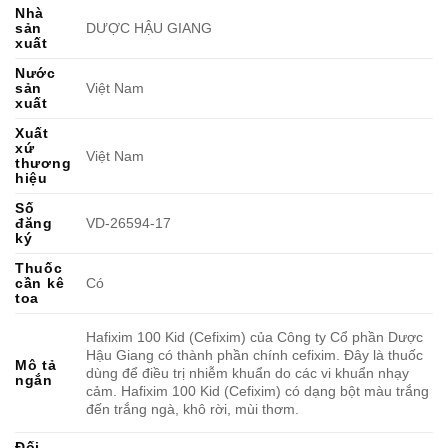
Nhà
sản
DƯỢC HẬU GIANG
xuất
Nước
sản
Việt Nam
xuất
Xuất
xứ
Việt Nam
thương
hiệu
Số
đăng
VD-26594-17
ký
Thuốc
cần kê
Có
toa
Hafixim 100 Kid (Cefixim) của Công ty Cổ phần Dược
Hậu Giang có thành phần chính cefixim. Đây là thuốc
Mô tả
dùng để điều trị nhiễm khuẩn do các vi khuẩn nhạy
ngắn
cảm. Hafixim 100 Kid (Cefixim) có dạng bột màu trắng
đến trắng ngà, khô rời, mùi thơm.
Đối