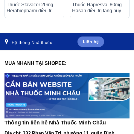
Thuốc Stavacor 20mg
Thuốc Hapresval 80mg
Herabiopharm điều trị
Hasan điều trị tăng huyết
tăng cholesterol máu (3 vỉ
áp nguyên phát (10 vỉ x
x 10 viên)
10 viên)
Liên hệ
Hệ thống Nhà thuốc
MUA NHANH TẠI SHOPEE:
Thông tin liên hệ Nhà Thuốc Minh Châu
Địa chỉ:
332 Phan Văn Trị, phường 11, quận Bình