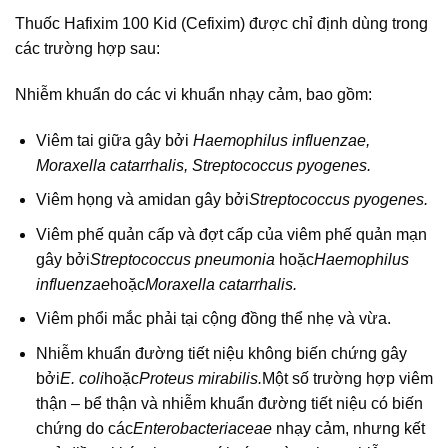
Thuốc Hafixim 100 Kid (Cefixim) được chỉ định dùng trong
các trường hợp sau:
Nhiễm khuẩn do các vi khuẩn nhạy cảm, bao gồm:
Viêm tai giữa gây bởi
Haemophilus influenzae,
Moraxella catarrhalis, Streptococcus pyogenes.
Viêm họng và amidan gây bởi
Streptococcus pyogenes.
Viêm phế quản cấp và đợt cấp của viêm phế quản mạn
gây bởi
Streptococcus pneumonia
hoặc
Haemophilus
influenzae
hoặc
Moraxella catarrhalis.
Viêm phổi mắc phải tại cộng đồng thể nhẹ và vừa.
Nhiễm khuẩn đường tiết niệu không biến chứng gây
bởi
E. coli
hoặc
Proteus mirabilis.
Một số trường hợp viêm
thận – bể thận và nhiễm khuẩn đường tiết niệu có biến
chứng do các
Enterobacteriaceae
nhạy cảm, nhưng kết