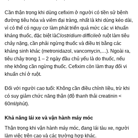
Cần thận trọng khi dùng cefixim ở người có tiền sử bệnh
đường tiêu hóa và viêm đại tràng, nhất là khi dùng kéo dài,
vì có thể có nguy cơ làm phát triển quá mức các vi khuẩn
kháng thuốc, đặc biệt là
Clostridium difficile
ở ruột làm tiêu
chảy nặng, cần phải ngừng thuốc và điều trị bằng các
kháng sinh khác (metronidazol, vancomycin,…). Ngoài ra,
tiêu chảy trong 1 – 2 ngày đầu chủ yếu là do thuốc, nếu
nhẹ không cần ngừng thuốc. Cefixim còn làm thay đổi vi
khuẩn chí ở ruột.
Đối với người cao tuổi: Không cần điều chỉnh liều, trừ khi
có suy giảm chức năng thận (độ thanh thải creatinin <
60ml/phút).
Khả năng lái xe và vận hành máy móc
Thận trọng khi vận hành máy móc, đang lái tàu xe, người
làm việc trên cao và các trường hợp khác.