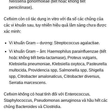
Neisseria gonorrhoeae (tiết hoặc không tiết
penicilinase).
Cefixim còn có tác dụng in vitro với đa số các chủng của
các vi khuẩn sau, tuy nhiên hiệu quả lâm sàng chưa được
xác minh:
Vi khuẩn Gram – dương: Streptococcus agalactiae.
Vi khuẩn Gram – âm: Haemophilus parainfluenzae (tiết
hoặc không tiết beta-lactamase), Proteus vulgaris,
Klebsiella pneumoniae, Klebsiella oxytoca, Pasteurella
multocida, Providencia spp, Salmonella spp, Shigella
spp, Citrobacter amalonaticus, Citrobacter diversus,
Serratia marcescens.
Cefixim không có hoạt tính đối với Enterococcus,
Staphylococcus, Pseudomonas aeruginosa và hầu hết các
chủng Bacteroides và Clostridia.