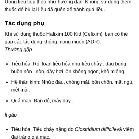
Uống liều tiếp theo như hướng dẫn. Không sử dụng thêm
thuốc để bù lại liều đã quên để tránh quá liều.
Tác dụng phụ
Khi sử dụng thuốc Hafixim 100 Kid (Cefixim), bạn có thể
gặp các tác dụng không mong muốn (ADR).
Thường gặp
Tiêu hóa: Rối loạn tiêu hóa như tiêu chảy , đau bụng,
buồn nôn , nôn, đầy hơi, ăn không ngon, khô miệng.
Hệ thần kinh: Nhức đầu, chóng mặt, bồn chồn, mất ngủ,
mệt mỏi.
Quá mẫn: Ban đỏ, mày đay .
Ít gặp
Tiêu hóa: Tiêu chảy nặng do
Clostridium difficile
và viêm
đại tràng giả mạc.