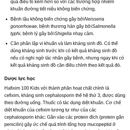
quả điều trị kém hơn so với các trường hợp nhiễm
khuẩn đường tiết niệu không biến chứng.
Bệnh lậu không biến chứng gây bởi
Neisseria
gonorrhoeae,
bệnh thương hàn gây bởi
Salmonella
typhi,
bệnh lý gây bởi
Shigella
nhạy cảm.
Cần phân lập vi khuẩn và làm kháng sinh đồ. Có thể
dùng kháng sinh trước khi có kết quả kháng sinh đồ
nếu có nghi ngờ tác nhân gây bệnh, nhưng ngay khi có
kết quả kháng sinh đồ cần điều chỉnh theo kết quả đó.
Dược lực học
Hafixim 100 Kids với thành phần hoạt chất chính là
cefixim, kháng sinh cephalosporin thế hệ thứ 3, được dùng
theo đường uống. Thuốc có tác dụng diệt khuẩn. Cơ chế
diệt khuẩn của cefixim tương tự như của các
cephalosporin khác: Gắn vào các protein đích (protein gắn
penicilin) gây ức chế quá trình tổng hợp mucopeptid ở