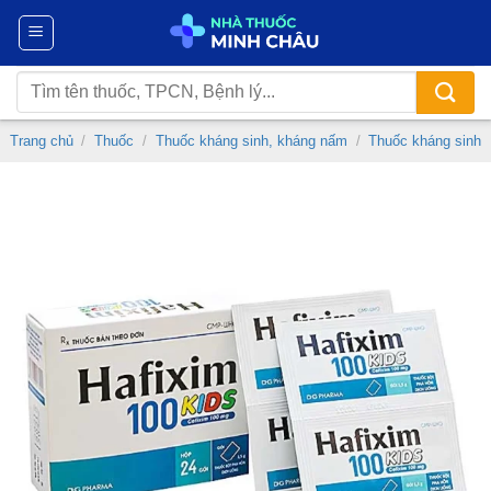
Chuyển
đến
nội
Tìm
dung
kiếm:
Trang chủ
/
Thuốc
/
Thuốc kháng sinh, kháng nấm
/
Thuốc kháng sinh