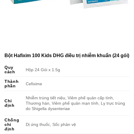
Bột Hafixim 100 Kids DHG điều trị nhiễm khuẩn (24 gói)
Quy
Hộp 24 Gói x 1.5g
cách
Thành
Cefixime
phần
Nhiễm trùng tiết niệu, Viêm phế quản cấp tính,
Chỉ
Thương hàn, Viêm phế quản mạn tính, Lỵ trực trùng
định
do Shigella dysenteriae
Chống
chỉ
Dị ứng thuốc, Sốc phản vệ
định