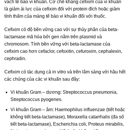
vách tế bào vi khuẩn. Cơ chế kháng cefixim của vi khuẩn
là giảm ái lực của cefixim đối với protein đích hoặc giảm
tính thấm của màng tế bào vi khuẩn đối với thuốc.
Cefixim có độ bền vững cao với sự thủy phân của beta-
lactamase mã hóa bởi gen nằm trên plasmid và
chromosom. Tính bền vững với beta-lactamase của
cefixim cao hơn cefaclor, cefoxitin, cefuroxim, cephalexin,
cephradin.
Cefixim có tác dụng cả in vitro và trên lâm sàng với hầu hết
các chủng của các vi khuẩn sau đây:
Vi khuẩn Gram – dương: Streptococcus pneumonia,
Streptococcus pyogenes.
Vi khuẩn Gram – âm: Haemophilus influenzae (tiết hoặc
không tiết beta-lactamase), Moraxella catarrhalis (đa số
tiết beta-lactamase), Escherichia coli, Proteus mirabilis,