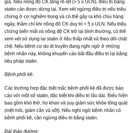
giá. Nếu nồng độ CK tăng rõ rệt (> 5 x ULN), điều trị bằng
statin cán được dừng lại. Xem xét ngừng điều trị nếu triệu
chứng ở cơ nghiêm trọng và có thể gây ra khó chịu hàng
ngày, thậm chí khi nồng độ CK duy trì < 5 x ULN. Nếu triệu
chứng biến mất và nồng độ CK trở lại bình thường, có thể
xem xét sử dụng lại statin ở liều thấp nhất và theo dõi chặt
chẽ. Nếu bệnh cơ do di truyền đang nghi ngờ ở những
bệnh nhân này, không khuyến cáo bắt đầu điều trị lại bằng
liệu pháp statin.
Bệnh phổi kẽ:
Các trường hợp đặc biệt mắc bệnh phổi kẽ đã được báo
cáo với một số statin, đặc biệt khi điều trị lâu dài. Biểu hiện
bao gồm khó thở, ho khan và suy giảm sức khỏe tổng quát
(mệt mỏi, giảm cân và sốt). Nếu nghi ngờ bệnh nhân có
bệnh phổi kẽ, cần ngừng điều trị bằng statin.
Đái tháo đường: