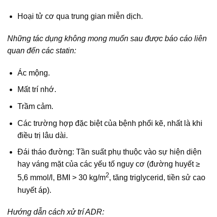
Hoại tử cơ qua trung gian miễn dịch.
Những tác dụng không mong muốn sau được báo cáo liên
quan đến các statin:
Ác mộng.
Mất trí nhớ.
Trầm cảm.
Các trường hợp đặc biệt của bệnh phổi kẽ, nhất là khi
điều trị lâu dài.
Đái tháo đường: Tần suất phụ thuộc vào sự hiện diện
hay váng mặt của các yếu tố nguy cơ (đường huyết ≥
2
5,6 mmol/l, BMI > 30 kg/m
, tăng triglycerid, tiền sử cao
huyết áp).
Hướng dẫn cách xử trí ADR: