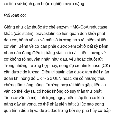
có tiền sử bệnh gan hoặc nghiện rượu nặng.
Rối loạn cơ:
Giống như các thuốc ức chế enzym HMG-CoA reductase
khác (các statin), pravastatin có liên quan đến khởi phát
đau cơ, bệnh về cơ và một số trường hợp rất hiếm bị tiêu
cơ vân. Bệnh về cơ cần phải được xem xét ở bất kỳ bệnh
nhân nào đang điều trị bằng statin có các triệu chứng vẽ
cơ không rõ nguyên nhân như đau, yếu hoặc chuột rút.
Trong những trường hợp này, nồng độ creatin kinase (CK)
cần được đo lường. Điều trị statin cán được tạm thời gián
đoạn khi nồng độ CK > 5 x ULN hoặc khi có những triệu
chứng lâm sàng nặng. Trường hợp rất hiếm gặp, tiêu cơ
vân có thể xảy ra, có hoặc không có suy thận thứ phát.
Tiêu cơ vân là một tình trạng nguy hiểm cấp tính có khả
năng gây tử vong, có thể phát triển bất cứ lúc nào trong
quá trình điều trị và được đặc trưng bởi sự phá hủy cơ bắp