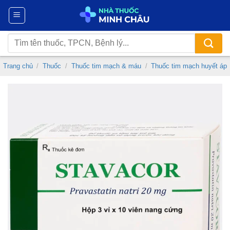
Chuyển
đến
nội
Tìm
dung
kiếm:
Trang chủ
/
Thuốc
/
Thuốc tim mạch & máu
/
Thuốc tim mạch huyết áp