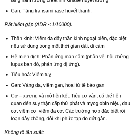
tăng hàm lượng creatinin kinase huyết tương.
Gan: Tăng transaminase huyết thanh.
Rất hiếm gặp (ADR < 1/10000):
Thần kinh: Viêm đa dây thần kinh ngoại biên, đặc biệt
nếu sử dụng trong một thời gian dài, dị cảm.
Hệ miễn dịch: Phản ứng mẫn cảm (phản vệ, hội chứng
lupus ban đỏ, phản ứng dị ứng).
Tiêu hoá: Viêm tuỵ
Gan: Vàng da, viêm gan, hoại tử tế bào gan.
Cơ – xương và mô liên kết: Tiêu cơ vân, có thể liên
quan đến suy thận cấp thứ phát và myoglobin niệu, đau
cơ, viêm cơ, viêm đa cơ. Các trường hợp đặc biệt rối
loạn dây chằng, đôi khi phức tạp do đứt gân.
Không rõ tần suất: