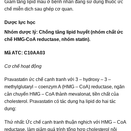
Giảm tăng lipid máu ở bệnh nhân đang sử dụng thuốc ức
chế miễn dịch sau ghép cơ quan.
Dược lực học
Nhóm dược lý: Chống tăng lipid huyết (nhóm chất ức
chế HMG-CoA reductase, nhóm statin).
Mã ATC: C10AA03
Cơ chế hoạt động
Pravastatin ức chế cạnh tranh với 3 – hydroxy – 3 –
methylglutaryl – coenzym A (HMG – CoA) reductase, ngăn
cản chuyển HMG – CoA thành mevalonat, tiền chất của
cholesterol. Pravastatin có tác dụng hạ lipid do hai tác
dụng:
Thứ nhất: Ức chế cạnh tranh thuận nghịch với HMG – CoA
reductase, làm giảm quá trình tổng hợp cholesterol nội