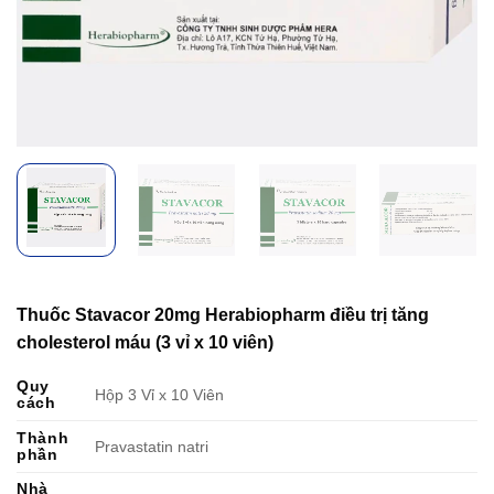
Thuốc Stavacor 20mg Herabiopharm điều trị tăng
cholesterol máu (3 vỉ x 10 viên)
Quy
Hộp 3 Vỉ x 10 Viên
cách
Thành
Pravastatin natri
phần
Nhà