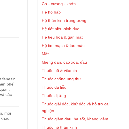
Cơ - xương - khớp
Hệ hô hấp
Hệ thần kinh trung ương
Hệ tiết niệu-sinh dục
Hệ tiêu hóa & gan mật
Hệ tim mạch & tạo máu
Mắt
Miếng dán, cao xoa, dầu
Thuốc bổ & vitamin
Thuốc chống ung thư
aifenesin
 hen phế
Thuốc da liễu
 quản,
 và các
Thuốc dị ứng
Thuốc giải độc, khử độc và hỗ trợ cai
nghiện
ĩ, mọi
 khảo.
Thuốc giảm đau, hạ sốt, kháng viêm
Thuốc hệ thần kinh