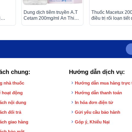
Dung dịch tiêm truyền A.T
Thuốc Macetux 20
ị
Cetam 200mg/ml An Thiên
điều trị rối loạn tiế
ạn chức
điều trị triệu chứng của hội
quản (30 gói x 1g)
a và
chứng tâm thần (60ml)
0 viên)
ách chung:
Hướng dẫn dịch vụ:
g nhà thuốc
Hướng dẫn mua hàng trực 
 hoạt động
Hướng dẫn thanh toán
ách nội dung
In hóa đơn điện tử
ách đổi trả
Gửi yêu cầu bảo hành
ách giao hàng
Góp ý, Khiếu Nại
ách bảo mật