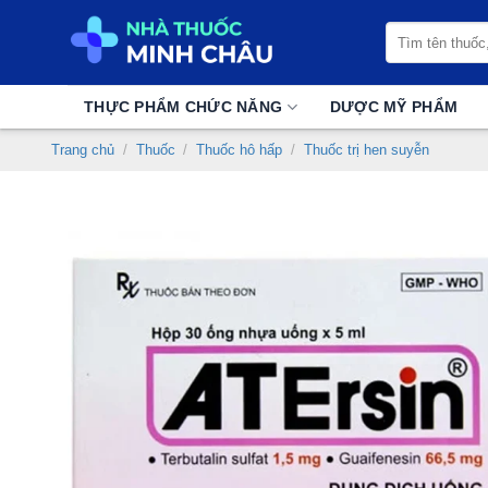
Chuyển
Tìm
đến
kiếm:
nội
dung
THỰC PHẨM CHỨC NĂNG
DƯỢC MỸ PHẨM
Trang chủ
/
Thuốc
/
Thuốc hô hấp
/
Thuốc trị hen suyễn