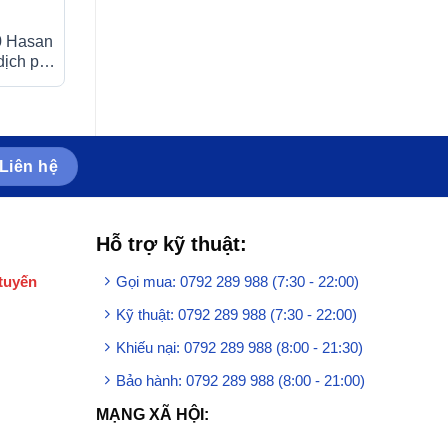
0 Hasan
Dung dịch uống A.T
Thuốc Hapresval
t dịch phế
Ascorbic Syrup 100mg bổ
Hasan điều trị tă
sung vitamin C, điều trị
áp nguyên phát (1
bệnh scorbut (30 gói x 5ml)
viên)
Liên hệ
Hỗ trợ kỹ thuật:
tuyến
Gọi mua: 0792 289 988 (7:30 - 22:00)
Kỹ thuật: 0792 289 988 (7:30 - 22:00)
Khiếu nại: 0792 289 988 (8:00 - 21:30)
Bảo hành: 0792 289 988 (8:00 - 21:00)
MẠNG XÃ HỘI: