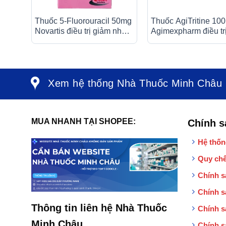
Thuốc 5-Fluorouracil 50mg
Thuốc AgiTritine 100
Novartis điều trị giảm nhẹ
Agimexpharm điều tr
trong nhiều loại ung thư
chứng đau do rối lo
(10ml)
năng của ống tiêu hó
đường mật (10 vỉ x 1
Xem hệ thống Nhà Thuốc Minh Châu
MUA NHANH TẠI SHOPEE:
Chính s
Hệ thốn
Quy chế
Chính s
Chính s
Thông tin liên hệ Nhà Thuốc
Chính s
Minh Châu
Chính s