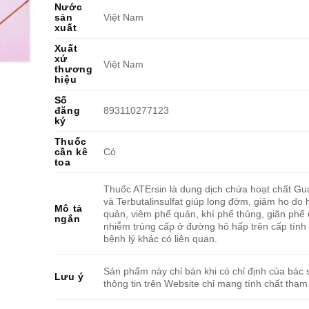
Nước
sản
Việt Nam
xuất
Xuất
xứ
Việt Nam
thương
hiệu
Số
đăng
893110277123
ký
Thuốc
cần kê
Có
toa
Thuốc ATErsin là dung dịch chứa hoạt chất Gu
và Terbutalinsulfat giúp long đờm, giảm ho do
Mô tả
quản, viêm phế quản, khí phế thủng, giãn phế
ngắn
nhiễm trùng cấp ở đường hô hấp trên cấp tính
bệnh lý khác có liên quan.
Sản phẩm này chỉ bán khi có chỉ định của bác s
Lưu ý
thông tin trên Website chỉ mang tính chất tham