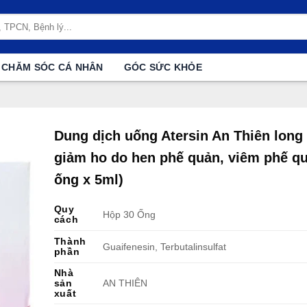
CHĂM SÓC CÁ NHÂN
GÓC SỨC KHỎE
Dung dịch uống Atersin An Thiên long
giảm ho do hen phế quản, viêm phế qu
ống x 5ml)
Quy
Hộp 30 Ống
cách
Thành
Guaifenesin, Terbutalinsulfat
phần
Nhà
sản
AN THIÊN
xuất