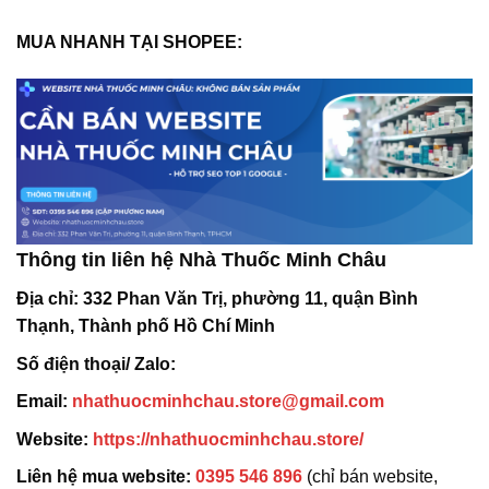
MUA NHANH TẠI SHOPEE:
Thông tin liên hệ Nhà Thuốc Minh Châu
Địa chỉ:
332 Phan Văn Trị, phường 11, quận Bình
Thạnh, Thành phố Hồ Chí Minh
Số điện thoại/ Zalo:
Email:
nhathuocminhchau.store@gmail.com
Website:
https://nhathuocminhchau.store/
Liên hệ mua website:
0395 546 896
(chỉ bán website,