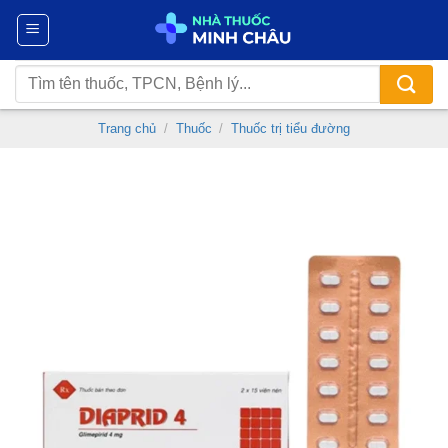
Chuyển
đến
nội
Tìm
dung
kiếm:
Trang chủ
/
Thuốc
/
Thuốc trị tiểu đường