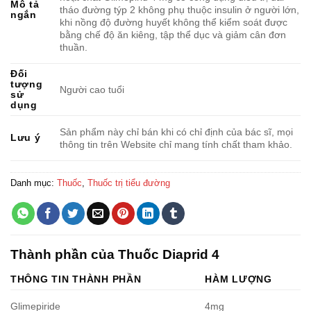
Mô tả
tháo đường týp 2 không phụ thuộc insulin ở người lớn,
ngắn
khi nồng độ đường huyết không thể kiểm soát được
bằng chế độ ăn kiêng, tập thể dục và giảm cân đơn
thuần.
Đối
tượng
Người cao tuổi
sử
dụng
Sản phẩm này chỉ bán khi có chỉ định của bác sĩ, mọi
Lưu ý
thông tin trên Website chỉ mang tính chất tham khảo.
Danh mục:
Thuốc
,
Thuốc trị tiểu đường
Thành phần của Thuốc Diaprid 4
THÔNG TIN THÀNH PHẦN
HÀM LƯỢNG
Glimepiride
4mg