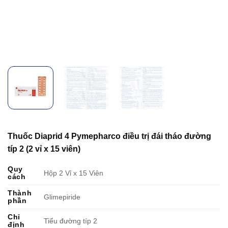
Thuốc Diaprid 4 Pymepharco điều trị đái tháo đường
típ 2 (2 vỉ x 15 viên)
Quy
Hộp 2 Vỉ x 15 Viên
cách
Thành
Glimepiride
phần
Chỉ
Tiểu đường típ 2
định