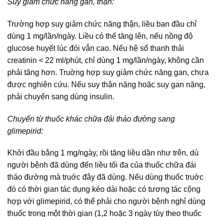
Suy giảm chức năng gan, thận:
Trường hợp suy giảm chức năng thận, liều ban đầu chỉ
dùng 1 mg/lần/ngày. Liều có thể tăng lên, nếu nồng độ
glucose huyết lúc đói vẫn cao. Nếu hệ số thanh thải
creatinin < 22 ml/phút, chỉ dùng 1 mg/lần/ngày, không cần
phải tăng hơn. Truờng hợp suy giảm chức năng gan, chưa
được nghiên cứu. Nếu suy thận nặng hoặc suy gan nặng,
phải chuyển sang dùng insulin.
Chuyển từ thuốc khác chữa đái tháo đường sang
glimepirid:
Khởi đầu bằng 1 mg/ngày, rồi tăng liều dần như trên, dù
người bệnh đã dùng đến liều tối đa của thuốc chữa đái
tháo đường mà truớc đây đã dùng. Nếu dùng thuốc truớc
đó có thời gian tác dụng kéo dài hoặc có tương tác cộng
hợp với glimepirid, có thể phải cho người bệnh nghỉ dùng
thuốc trong một thời gian (1,2 hoặc 3 ngày tùy theo thuốc