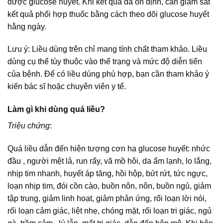
được glucose huyết. Khi kết quả đã ổn định, cần giám sát
kết quả phối hợp thuốc bằng cách theo dõi glucose huyết
hằng ngày.
Lưu ý: Liều dùng trên chỉ mang tính chất tham khảo. Liều
dùng cụ thể tùy thuộc vào thể trạng và mức độ diễn tiến
của bệnh. Để có liều dùng phù hợp, bạn cần tham khảo ý
kiến bác sĩ hoặc chuyên viên y tế.
Làm gì khi dùng quá liều?
Triệu chứng
:
Quá liều dẫn đến hiện tượng cơn hạ glucose huyết: nhức
đầu , người mệt lả, run rẩy, vã mồ hôi, da ẩm lạnh, lo lắng,
nhịp tim nhanh, huyết áp tăng, hồi hộp, bứt rứt, tức ngực,
loạn nhịp tim, đói cồn cào, buồn nôn, nôn, buồn ngủ, giảm
tập trung, giảm linh hoạt, giảm phản ứng, rối loạn lời nói,
rối loạn cảm giác, liệt nhẹ, chóng mặt, rối loạn tri giác, ngủ