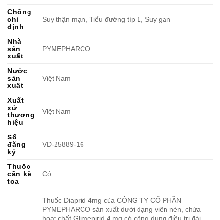
Chống
chỉ
Suy thận mạn, Tiểu đường típ 1, Suy gan
định
Nhà
sản
PYMEPHARCO
xuất
Nước
sản
Việt Nam
xuất
Xuất
xứ
Việt Nam
thương
hiệu
Số
đăng
VD-25889-16
ký
Thuốc
cần kê
Có
toa
Thuốc Diaprid 4mg của CÔNG TY CỔ PHẦN
PYMEPHARCO sản xuất dưới dạng viên nén, chứa
hoạt chất Glimepirid 4 mg có công dụng điều trị đái