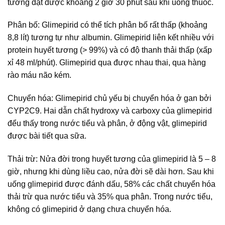
tương đạt được khoảng 2 giờ 30 phút sau khi uống thuốc.
Phân bố: Glimepirid có thể tích phân bố rất thấp (khoảng
8,8 lít) tương tự như albumin. Glimepirid liên kết nhiều với
protein huyết tương (> 99%) và có độ thanh thải thấp (xấp
xỉ 48 ml/phút). Glimepirid qua được nhau thai, qua hàng
rào máu não kém.
Chuyển hóa: Glimepirid chủ yếu bị chuyển hóa ở gan bởi
CYP2C9. Hai dẫn chất hydroxy và carboxy của glimepirid
đểu thấy trong nước tiểu và phân, ở động vật, glimepirid
được bài tiết qua sữa.
Thải trừ: Nửa đời trong huyết tương của glimepirid là 5 – 8
giờ, nhưng khi dùng liều cao, nửa đời sẽ dài hơn. Sau khi
uống glimepirid được đánh dấu, 58% các chất chuyển hóa
thải trừ qua nước tiểu và 35% qua phân. Trong nước tiểu,
không có glimepirid ở dạng chưa chuyển hóa.