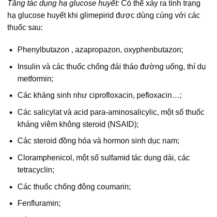
Tăng tác dụng hạ glucose huyết:
Có thể xảy ra tình trạng
hạ glucose huyết khi glimepirid được dùng cùng với các
thuốc sau:
Phenylbutazon , azapropazon, oxyphenbutazon;
Insulin và các thuốc chống đái tháo đường uống, thí dụ
metformin;
Các kháng sinh như ciprofloxacin, pefloxacin…;
Các salicylat và acid para-aminosalicylic, một số thuốc
kháng viêm không steroid (NSAID);
Các steroid đồng hóa và hormon sinh dục nam;
Cloramphenicol, một số sulfamid tác dụng dài, các
tetracyclin;
Các thuốc chống đông coumarin;
Fenfluramin;