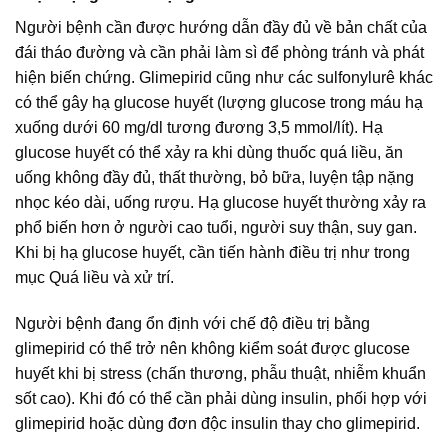
Người bệnh cần được hướng dẫn đầy đủ về bản chất của
đái tháo đường và cần phải làm sì để phòng tránh và phát
hiện biến chứng. Glimepirid cũng như các sulfonylurê khác
có thể gây hạ glucose huyết (lượng glucose trong máu hạ
xuống dưới 60 mg/dl tương đương 3,5 mmol/lít). Hạ
glucose huyết có thể xảy ra khi dùng thuốc quá liều, ăn
uống không đầy đủ, thất thường, bỏ bữa, luyện tập nặng
nhọc kéo dài, uống rượu. Hạ glucose huyết thường xảy ra
phổ biến hơn ở người cao tuổi, người suy thận, suy gan.
Khi bị hạ glucose huyết, cần tiến hành điều trị như trong
mục Quá liều và xử trí.
Người bệnh đang ổn định với chế độ điều trị bằng
glimepirid có thể trở nên không kiểm soát được glucose
huyết khi bị stress (chấn thương, phẫu thuật, nhiễm khuẩn
sốt cao). Khi đó có thể cần phải dùng insulin, phối hợp với
glimepirid hoặc dùng đơn độc insulin thay cho glimepirid.