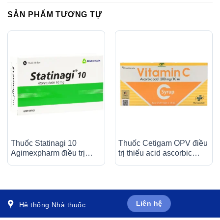
SẢN PHẨM TƯƠNG TỰ
Thuốc Statinagi 10
Thuốc Cetigam OPV điều
Agimexpharm điều trị
trị thiếu acid ascorbic
tăng cholesterol máu,
(bệnh Scorbut), tăng
giảm nguy cơ nhồi máu
cường sức đề kháng cho
cơ tim (6 vỉ x 10 viên)
cơ thể (20 ống x 10ml)
Liên hệ
Hệ thống Nhà thuốc