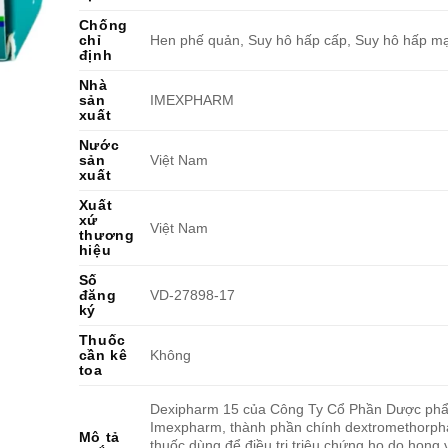
Chống
chỉ
Hen phế quản, Suy hô hấp cấp, Suy hô hấp m
định
Nhà
sản
IMEXPHARM
xuất
Nước
sản
Việt Nam
xuất
Xuất
xứ
Việt Nam
thương
hiệu
Số
đăng
VD-27898-17
ký
Thuốc
cần kê
Không
toa
Dexipharm 15 của Công Ty Cổ Phần Dược ph
Imexpharm, thành phần chính dextromethorpha
Mô tả
thuốc dùng để điều trị triệu chứng ho do họng 