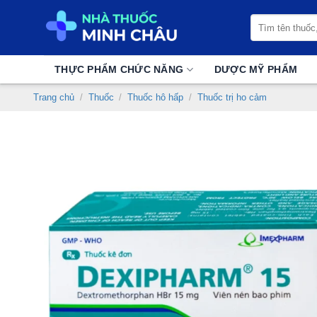
Chuyển
Tìm
đến
kiếm:
nội
dung
THỰC PHẨM CHỨC NĂNG
DƯỢC MỸ PHẨM
Trang chủ
/
Thuốc
/
Thuốc hô hấp
/
Thuốc trị ho cảm