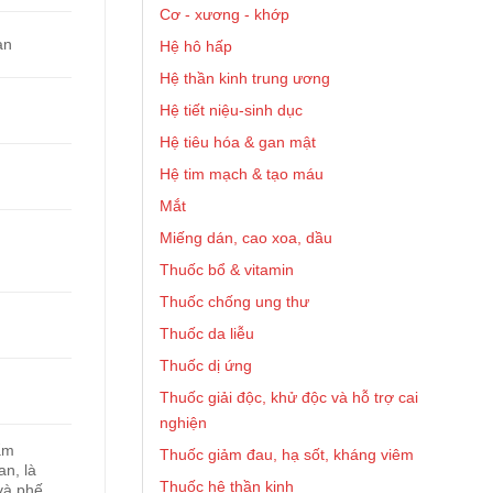
Cơ - xương - khớp
ạn
Hệ hô hấp
Hệ thần kinh trung ương
Hệ tiết niệu-sinh dục
Hệ tiêu hóa & gan mật
Hệ tim mạch & tạo máu
Mắt
Miếng dán, cao xoa, dầu
Thuốc bổ & vitamin
Thuốc chống ung thư
Thuốc da liễu
Thuốc dị ứng
Thuốc giải độc, khử độc và hỗ trợ cai
nghiện
ẩm
Thuốc giảm đau, hạ sốt, kháng viêm
n, là
Thuốc hệ thần kinh
và phế