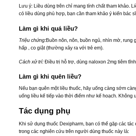
Lưu ý: Liều dùng trên chỉ mang tính chất tham khảo. L
có liều dùng phù hợp, bạn cần tham khảo ý kiến bác sĩ
Làm gì khi quá liều?
Triệu chứng:
Buồn nôn, nôn, buồn ngủ, nhìn mờ, rung giậ
hấp , co giật (thường xảy ra với trẻ em).
Cách xử trí:
Điều trị hỗ trợ, dùng naloxon 2mg tiêm tĩn
Làm gì khi quên liều?
Nếu bạn quên một liều thuốc, hãy uống càng sớm càng t
uống liều kế tiếp vào thời điểm như kế hoạch. Không u
Tác dụng phụ
Khi sử dụng thuốc Dexipharm, bạn có thể gặp các tá
trong các nghiên cứu trên người dùng thuốc này là: