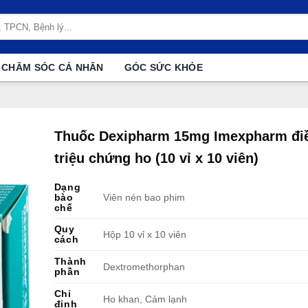
CHĂM SÓC CÁ NHÂN
GÓC SỨC KHỎE
Thuốc Dexipharm 15mg Imexpharm điề
triệu chứng ho (10 vỉ x 10 viên)
Dạng
bào
Viên nén bao phim
chế
Quy
Hộp 10 vỉ x 10 viên
cách
Thành
Dextromethorphan
phần
Chỉ
Ho khan, Cảm lạnh
định