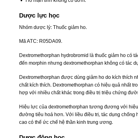
Ho mạn tính không có đờm.
Dược lực học
Nhóm dược lý: Thuốc giảm ho.
Mã ATC: R05DA09.
Dextromethorphan hydrobromid là thuốc giảm ho có tác
đến morphin nhưng dextromethorphan không có tác dụng
Dextromethorphan được dùng giảm ho do kích thích n
chất kích thích. Dextromethorphan có hiệu quả nhất t
hợp với nhiều chất khác trong điều trị triệu chứng đư
Hiệu lực của dextromethorphan tương đương với hiệu l
đường tiêu hoá hơn. Với liều điều trị, tác dụng chống 
cao có thể ức chế hệ thần kinh trung ương.
Dược động học