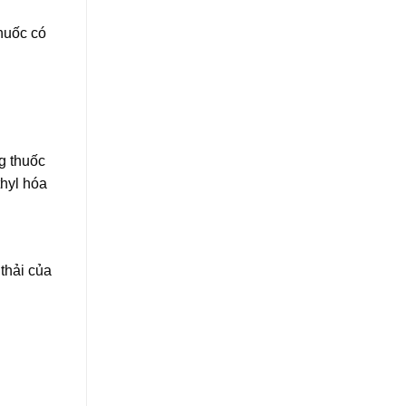
huốc có
g thuốc
hyl hóa
thải của