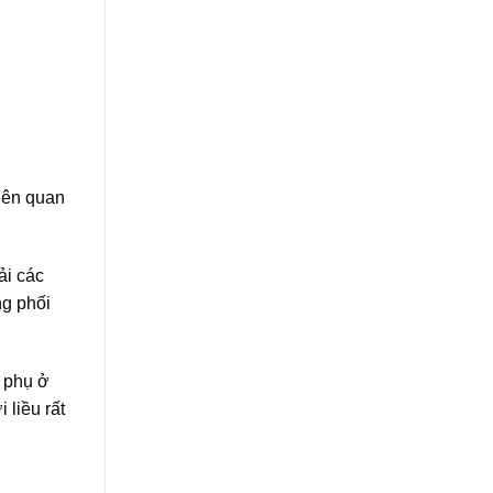
iên quan
ải các
ng phối
g phụ ở
 liều rất