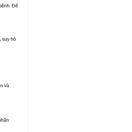
 bệnh. Để
, suy hô
ên và
nhận