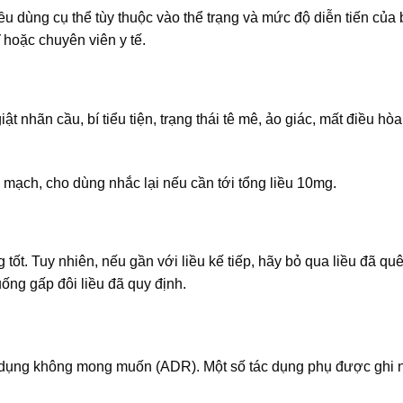
iều dùng cụ thể tùy thuộc vào thể trạng và mức độ diễn tiến của
 hoặc chuyên viên y tế.
t nhãn cầu, bí tiểu tiện, trạng thái tê mê, ảo giác, mất điều hòa
h mạch, cho dùng nhắc lại nếu cần tới tổng liều 10mg.
ốt. Tuy nhiên, nếu gần với liều kế tiếp, hãy bỏ qua liều đã qu
ống gấp đôi liều đã quy định.
c dụng không mong muốn (ADR). Một số tác dụng phụ được ghi 