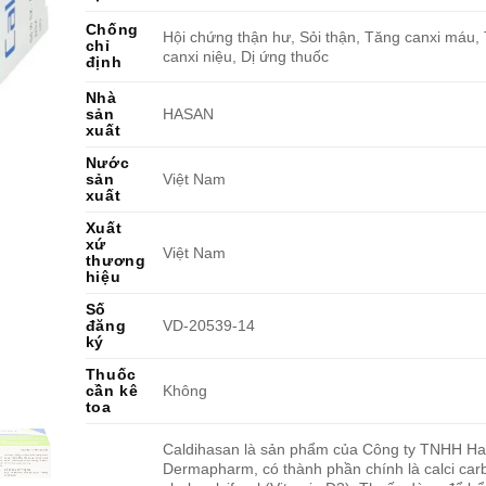
Chống
Hội chứng thận hư, Sỏi thận, Tăng canxi máu,
chỉ
canxi niệu, Dị ứng thuốc
định
Nhà
sản
HASAN
xuất
Nước
sản
Việt Nam
xuất
Xuất
xứ
Việt Nam
thương
hiệu
Số
đăng
VD-20539-14
ký
Thuốc
cần kê
Không
toa
Caldihasan là sản phẩm của Công ty TNHH Ha
Dermapharm, có thành phần chính là calci car