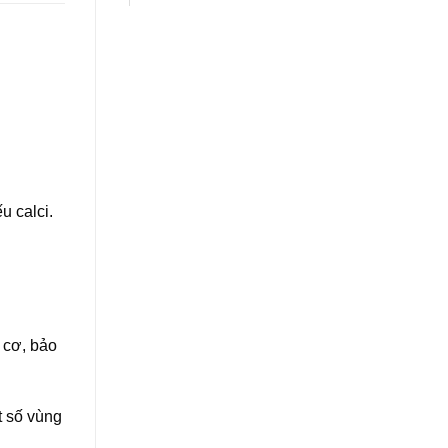
u calci.
o cơ, bảo
t số vùng