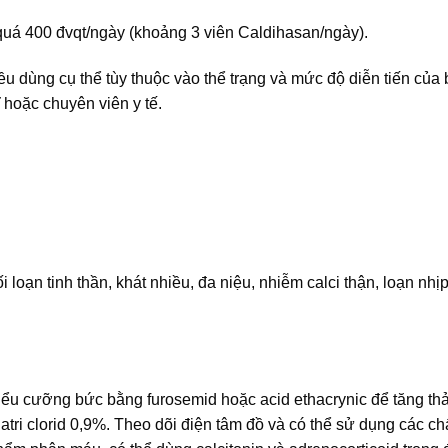
quá 400 đvqt/ngày (khoảng 3 viên Caldihasan/ngày).
iều dùng cụ thể tùy thuộc vào thể trạng và mức độ diễn tiến của
 hoặc chuyên viên y tế.
 loạn tinh thần, khát nhiều, đa niệu, nhiễm calci thận, loạn nhịp
tiểu cưỡng bức bằng furosemid hoặc acid ethacrynic để tăng thả
atri clorid 0,9%. Theo dõi điện tâm đồ và có thể sử dụng các ch