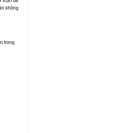
ở thận để
hần không
n trong