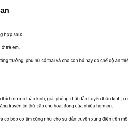
san
ng hợp sau:
 ở trẻ em.
tăng trưởng, phụ nữ có thai và cho con bú hay do chế độ ăn thiế
ch thích nơron thần kinh, giải phóng chất dẫn truyền thần kinh, c
ăng truyền tin thứ cấp cho hoạt động của nhiều hormon.
ch và co bóp cơ tim cũng như cho sự dẫn truyền xung điện trên mộ