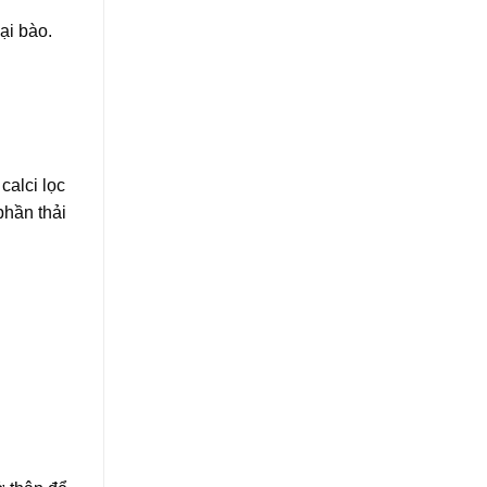
ại bào.
calci lọc
phần thải