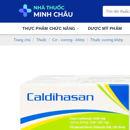
Chuyển
Tìm
đến
kiếm:
nội
dung
THỰC PHẨM CHỨC NĂNG
DƯỢC MỸ PHẨM
Trang chủ
/
Thuốc
/
Cơ - xương - khớp
/
Thuốc xương khớp