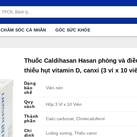
CHĂM SÓC CÁ NHÂN
GÓC SỨC KHỎE
Thuốc Caldihasan Hasan phòng và điều
thiếu hụt vitamin D, canxi (3 vỉ x 10 vi
Dạng
bào
Viên nén
chế
Quy
Hộp 3 Vỉ x 10 Viên
cách
Thành
Calci carbonat, Cholecalciferol
phần
Chỉ
Loãng xương, Thiếu canxi
định