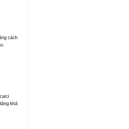
bằng cách
u.
calci
 tăng khả