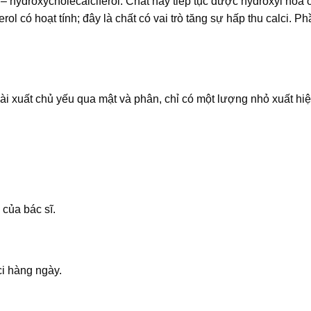
– hydroxycholecalciferol. Chất này tiếp tục được hydroxyl hóa 
ol có hoạt tính; đây là chất có vai trò tăng sự hấp thu calci. P
ài xuất chủ yếu qua mật và phân, chỉ có một lượng nhỏ xuất hiệ
của bác sĩ.
ci hàng ngày.