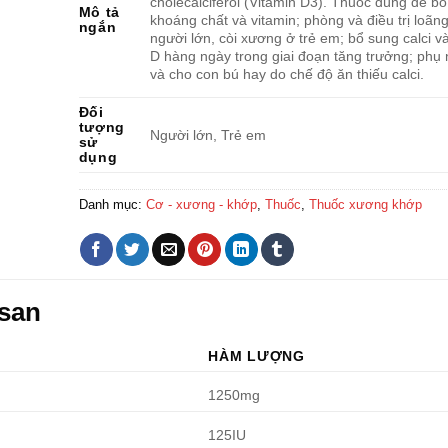
cholecalciferol (Vitamin D3). Thuốc dùng để b
Mô tả
khoáng chất và vitamin; phòng và điều trị loã
ngắn
người lớn, còi xương ở trẻ em; bổ sung calci và
D hàng ngày trong giai đoạn tăng trưởng; phụ 
và cho con bú hay do chế độ ăn thiếu calci.
Đối
tượng
Người lớn, Trẻ em
sử
dụng
Danh mục:
Cơ - xương - khớp
,
Thuốc
,
Thuốc xương khớp
asan
HÀM LƯỢNG
1250mg
125IU