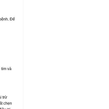
 bệnh. Để
 tim và
i trừ
ất chẹn