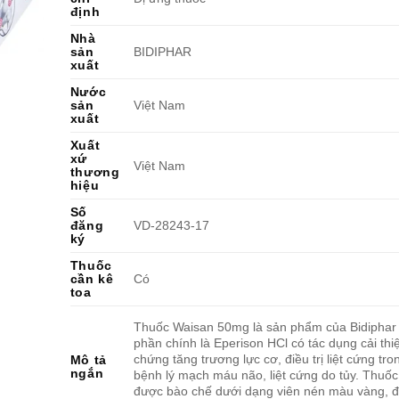
định
Nhà
sản
BIDIPHAR
xuất
Nước
sản
Việt Nam
xuất
Xuất
xứ
Việt Nam
thương
hiệu
Số
đăng
VD-28243-17
ký
Thuốc
cần kê
Có
toa
Thuốc Waisan 50mg là sản phẩm của Bidiphar
phần chính là Eperison HCl có tác dụng cải thiệ
chứng tăng trương lực cơ, điều trị liệt cứng tro
Mô tả
ngắn
bệnh lý mạch máu não, liệt cứng do tủy. Thuố
được bào chế dưới dạng viên nén màu vàng, 