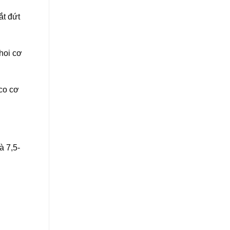
ắt đứt
hoi cơ
co cơ
à 7,5-