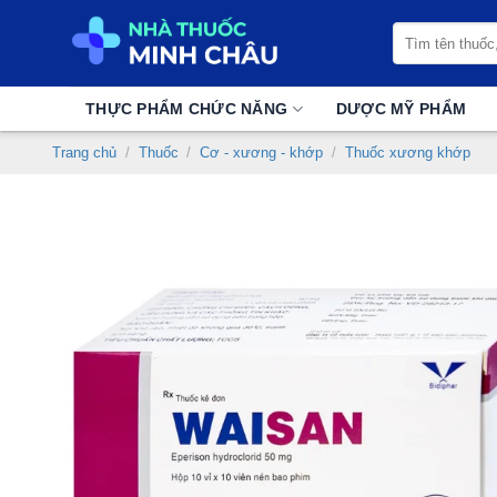
Chuyển
Tìm
đến
kiếm:
nội
dung
THỰC PHẨM CHỨC NĂNG
DƯỢC MỸ PHẨM
Trang chủ
/
Thuốc
/
Cơ - xương - khớp
/
Thuốc xương khớp