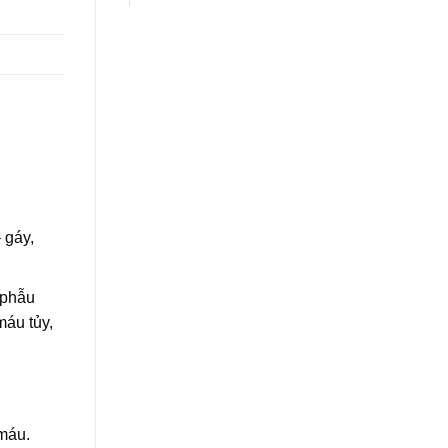
 gáy,
 phẫu
máu tủy,
 máu.