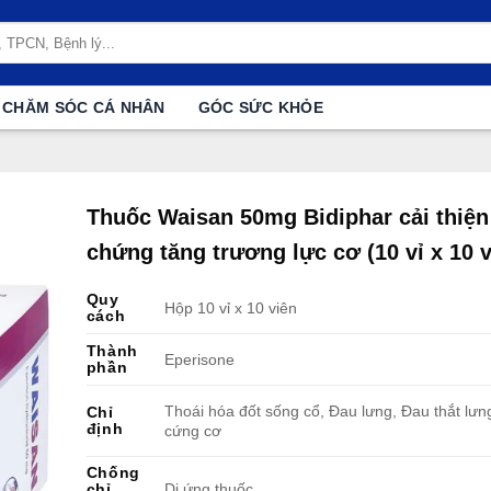
CHĂM SÓC CÁ NHÂN
GÓC SỨC KHỎE
Thuốc Waisan 50mg Bidiphar cải thiện 
chứng tăng trương lực cơ (10 vỉ x 10 v
Quy
Hộp 10 vỉ x 10 viên
cách
Thành
Eperisone
phần
Thoái hóa đốt sống cổ, Đau lưng, Đau thắt lưn
Chỉ
định
cứng cơ
Chống
chỉ
Dị ứng thuốc