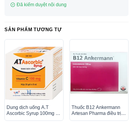
Đã kiểm duyệt nội dung
SẢN PHẨM TƯƠNG TỰ
Dung dịch uống A.T
Thuốc B12 Ankermann
Ascorbic Syrup 100mg bổ
Artesan Pharma điều trị
sung vitamin C, điều trị
các bệnh thiếu máu, đau
bệnh scorbut (30 gói x
dây thần kinh (2 vỉ x 25
5ml)
viên)