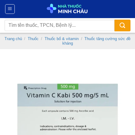
Chuyển
đến
nội
Tìm
dung
kiếm:
Trang chủ
/
Thuốc
/
Thuốc bổ & vitamin
/
Thuốc tăng cường sức đề
kháng