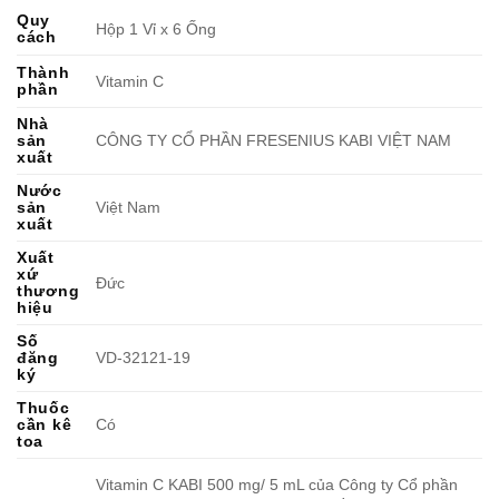
Quy
Hộp 1 Vỉ x 6 Ống
cách
Thành
Vitamin C
phần
Nhà
sản
CÔNG TY CỔ PHẦN FRESENIUS KABI VIỆT NAM
xuất
Nước
sản
Việt Nam
xuất
Xuất
xứ
Đức
thương
hiệu
Số
đăng
VD-32121-19
ký
Thuốc
cần kê
Có
toa
Vitamin C KABI 500 mg/ 5 mL của Công ty Cổ phần