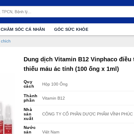
CHĂM SÓC CÁ NHÂN
GÓC SỨC KHỎE
 chích
Dung dịch Vitamin B12 Vinphaco điều t
thiếu máu ác tính (100 ống x 1ml)
Quy
Hộp 100 Ống
cách
Thành
Vitamin B12
phần
Nhà
sản
CÔNG TY CỔ PHẦN DƯỢC PHẨM VĨNH PHÚC
xuất
Nước
sản
Việt Nam