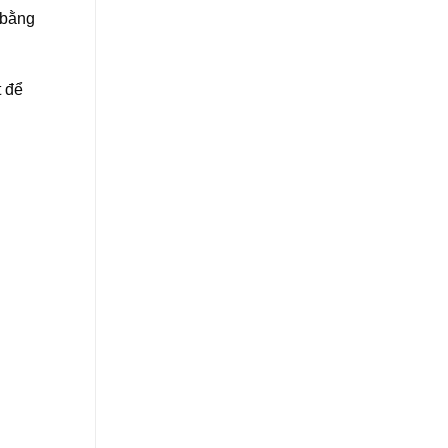
 bằng
t để