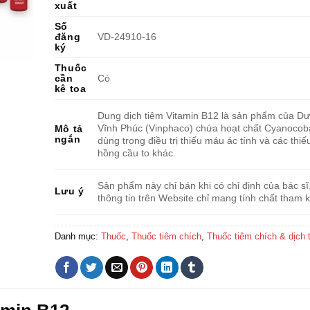
xuất
Số
đăng
VD-24910-16
ký
Thuốc
cần
Có
kê toa
Dung dịch tiêm Vitamin B12 là sản phẩm của D
Vĩnh Phúc (Vinphaco) chứa hoạt chất Cyanocob
Mô tả
ngắn
dùng trong điều trị thiếu máu ác tính và các thi
hồng cầu to khác.
Sản phẩm này chỉ bán khi có chỉ định của bác sĩ
Lưu ý
thông tin trên Website chỉ mang tính chất tham 
Danh mục:
Thuốc
,
Thuốc tiêm chích
,
Thuốc tiêm chích & dịch 