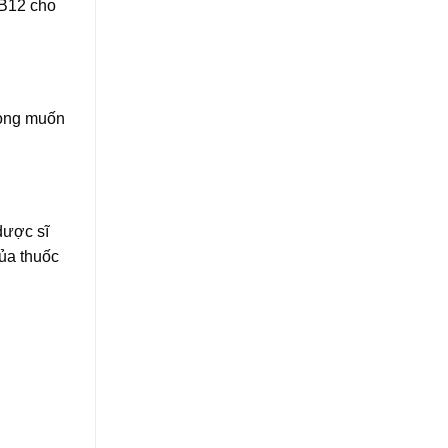
 B12 cho
mong muốn
dược sĩ
ủa thuốc