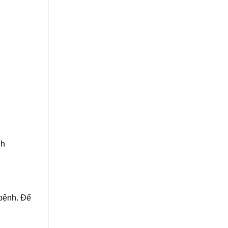
nh
 bệnh. Để