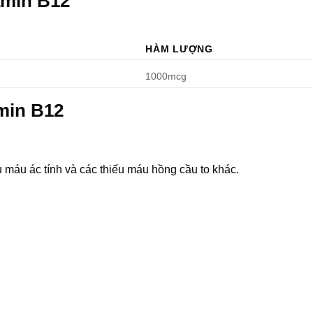
amin B12
HÀM LƯỢNG
1000mcg
min B12
u máu ác tính và các thiếu máu hồng cầu to khác.