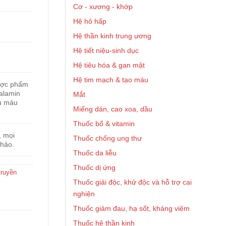
Cơ - xương - khớp
Hệ hô hấp
Hệ thần kinh trung ương
Hệ tiết niệu-sinh dục
Hệ tiêu hóa & gan mật
Hệ tim mạch & tạo máu
ược phẩm
alamin
Mắt
ếu máu
Miếng dán, cao xoa, dầu
Thuốc bổ & vitamin
, mọi
Thuốc chống ung thư
khảo.
Thuốc da liễu
Thuốc dị ứng
truyền
Thuốc giải độc, khử độc và hỗ trợ cai
nghiện
Thuốc giảm đau, hạ sốt, kháng viêm
Thuốc hệ thần kinh