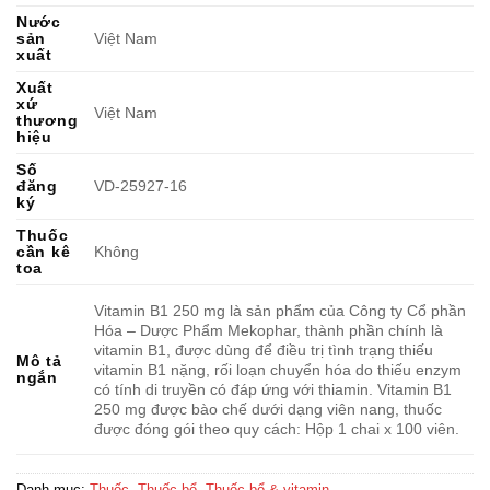
Nước
sản
Việt Nam
xuất
Xuất
xứ
Việt Nam
thương
hiệu
Số
đăng
VD-25927-16
ký
Thuốc
cần kê
Không
toa
Vitamin B1 250 mg là sản phẩm của Công ty Cổ phần
Hóa – Dược Phẩm Mekophar, thành phần chính là
vitamin B1, được dùng để điều trị tình trạng thiếu
Mô tả
vitamin B1 nặng, rối loạn chuyển hóa do thiếu enzym
ngắn
có tính di truyền có đáp ứng với thiamin. Vitamin B1
250 mg được bào chế dưới dạng viên nang, thuốc
được đóng gói theo quy cách: Hộp 1 chai x 100 viên.
Danh mục:
Thuốc
,
Thuốc bổ
,
Thuốc bổ & vitamin