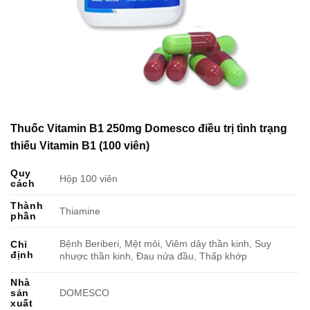
Thuốc Vitamin B1 250mg Domesco điều trị tình trạng
thiếu Vitamin B1 (100 viên)
Quy
Hộp 100 viên
cách
Thành
Thiamine
phần
Bệnh Beriberi, Mệt mỏi, Viêm dây thần kinh, Suy
Chỉ
định
nhược thần kinh, Đau nửa đầu, Thấp khớp
Nhà
sản
DOMESCO
xuất