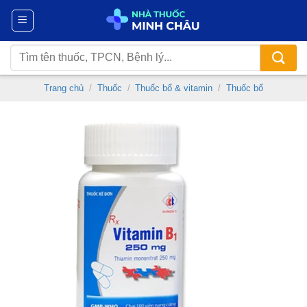
Chuyển
đến
nội
Tìm
dung
kiếm:
Trang chủ
/
Thuốc
/
Thuốc bổ & vitamin
/
Thuốc bổ