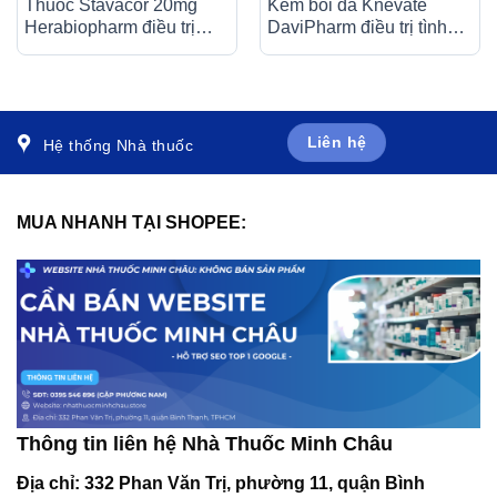
Thuốc Stavacor 20mg
Kem bôi da Knevate
Herabiopharm điều trị
DaviPharm điều trị tình
tăng cholesterol máu (3 vỉ
trạng ngứa, vẩy nến, da
x 10 viên)
đóng vảy, mẩn đỏ (10g)
Liên hệ
Hệ thống Nhà thuốc
MUA NHANH TẠI SHOPEE:
Thông tin liên hệ Nhà Thuốc Minh Châu
Địa chỉ:
332 Phan Văn Trị, phường 11, quận Bình