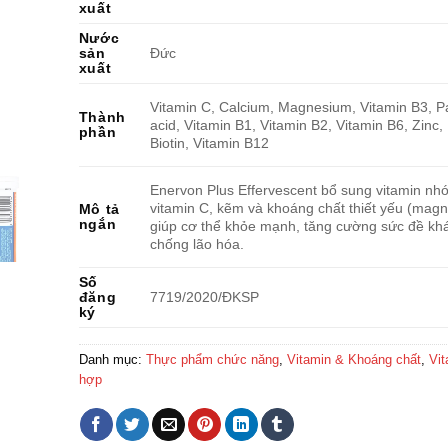
xuất
Nước
sản
Đức
xuất
Vitamin C, Calcium, Magnesium, Vitamin B3, P
Thành
acid, Vitamin B1, Vitamin B2, Vitamin B6, Zinc, 
phần
Biotin, Vitamin B12
Enervon Plus Effervescent bổ sung vitamin nh
vitamin C, kẽm và khoáng chất thiết yếu (magne
Mô tả
ngắn
giúp cơ thể khỏe mạnh, tăng cường sức đề kh
chống lão hóa.
Số
đăng
7719/2020/ÐKSP
ký
Danh mục:
Thực phẩm chức năng
,
Vitamin & Khoáng chất
,
Vit
hợp