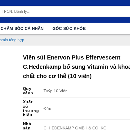
CHĂM SÓC CÁ NHÂN
GÓC SỨC KHỎE
tamin tổng hợp
Viên sủi Enervon Plus Effervescent
C.Hedenkamp bổ sung Vitamin và kho
chất cho cơ thể (10 viên)
Quy
Tuýp 10 Viên
cách
Xuất
xứ
Đức
thương
hiệu
Nhà
sản
C. HEDENKAMP GMBH & CO. KG