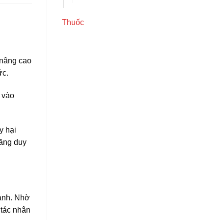
Thuốc
 nâng cao
ức.
 vào
y hại
năng duy
mạnh. Nhờ
 tác nhân