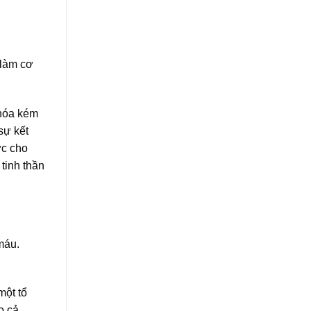
 làm cơ
 hóa kém
sự kết
ức cho
tinh thần
máu.
một tổ
o cả