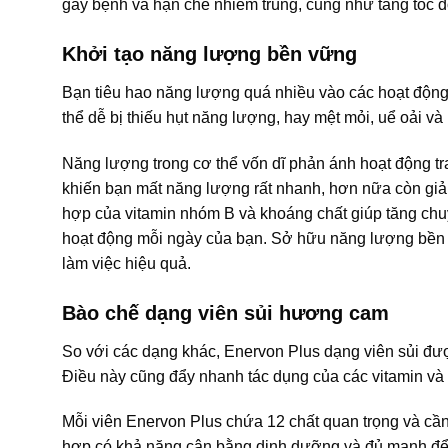
gây bệnh và hạn chế nhiễm trùng, cũng như tăng tốc đ
Khởi tạo năng lượng bền vững
Bạn tiêu hao năng lượng quá nhiều vào các hoạt độn
thể dễ bị thiếu hụt năng lượng, hay mệt mỏi, uể oải và
Năng lượng trong cơ thể vốn dĩ phản ánh hoạt động t
khiến bạn mất năng lượng rất nhanh, hơn nữa còn giả
hợp của vitamin nhóm B và khoáng chất giúp tăng chuy
hoạt động mỗi ngày của bạn. Sở hữu năng lượng bền v
làm việc hiệu quả.
Bào chế dạng viên sủi hương cam
So với các dạng khác, Enervon Plus dạng viên sủi đư
Điều này cũng đẩy nhanh tác dụng của các vitamin và 
Mỗi viên Enervon Plus chứa 12 chất quan trọng và cần
hợp có khả năng cân bằng dinh dưỡng và đủ mạnh để t