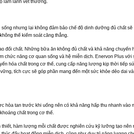
ộ làm lành vết thương.
g sống nhưng lại không đảm bảo chế độ dinh dưỡng đủ chất sẽ
 không thể kiểm soát căng thẳng.
rao đổi chất. Những bữa ăn không đủ chất và khả năng chuyển
m chức năng cơ quan sống và hệ miễn dịch. Enervon Plus với 
ển hóa chất trong cơ thể, cung cấp năng lượng kịp thời tiếp s
ững, tích cực sẽ góp phần mang đến một sức khỏe dẻo dai và 
ợc hòa tan trước khi uống nên có khả năng hấp thu nhanh vào 
khoáng chất trong cơ thể.
 thiết, hàm lượng mỗi chất được nghiên cứu kỹ lưỡng tạo nên 
húc đẩy hoạt động miễn dịch, cũng như duy trì năng lượng ch