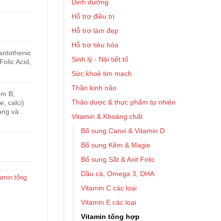
Dinh dưỡng
Hỗ trợ điều trị
Hỗ trợ làm đẹp
Hỗ trợ tiêu hóa
antothenic
Sinh lý - Nội tiết tố
Folic Acid,
Sức khoẻ tim mạch
Thần kinh não
óm B,
Thảo dược & thực phẩm tự nhiên
, calci)
áng và
Vitamin & Khoáng chất
Bổ sung Canxi & Vitamin D
Bổ sung Kẽm & Magie
Bổ sung Sắt & Axit Folic
Dầu cá, Omega 3, DHA
amin tổng
Vitamin C các loại
Vitamin E các loại
Vitamin tổng hợp