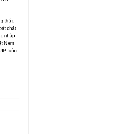
g thức
át chất
ợc nhập
iệt Nam
UIP luôn