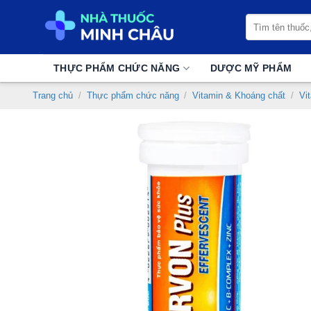
Chuyển
Tìm
đến
kiếm:
nội
dung
THỰC PHẨM CHỨC NĂNG
DƯỢC MỸ PHẨM
Trang chủ
/
Thực phẩm chức năng
/
Vitamin & Khoáng chất
/
Vi