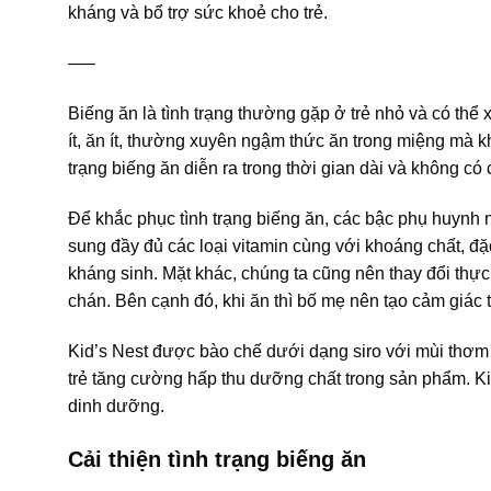
kháng và bổ trợ sức khoẻ cho trẻ.
—–
Biếng ăn là tình trạng thường gặp ở trẻ nhỏ và có thể 
ít, ăn ít, thường xuyên ngậm thức ăn trong miệng mà 
trạng biếng ăn diễn ra trong thời gian dài và không c
Để khắc phục tình trạng biếng ăn, các bậc phụ huynh
sung đầy đủ các loại vitamin cùng với khoáng chất, đặ
kháng sinh. Mặt khác, chúng ta cũng nên thay đổi th
chán. Bên cạnh đó, khi ăn thì bố mẹ nên tạo cảm giác 
Kid’s Nest được bào chế dưới dạng siro với mùi thơm 
trẻ tăng cường hấp thu dưỡng chất trong sản phẩm. Kid
dinh dưỡng.
Cải thiện tình trạng biếng ăn