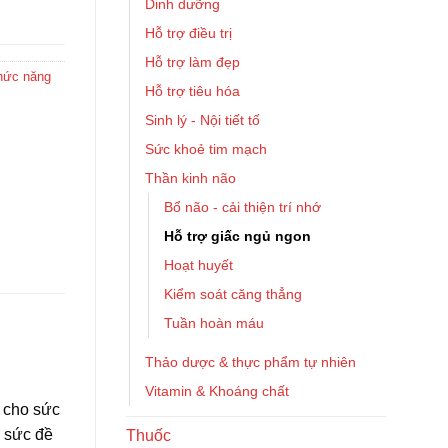
Dinh dưỡng
Hỗ trợ điều trị
Hỗ trợ làm đẹp
hức năng
Hỗ trợ tiêu hóa
Sinh lý - Nội tiết tố
Sức khoẻ tim mạch
Thần kinh não
Bổ não - cải thiện trí nhớ
Hỗ trợ giấc ngủ ngon
Hoạt huyết
Kiểm soát căng thẳng
Tuần hoàn máu
Thảo dược & thực phẩm tự nhiên
Vitamin & Khoáng chất
i cho sức
g sức đề
Thuốc