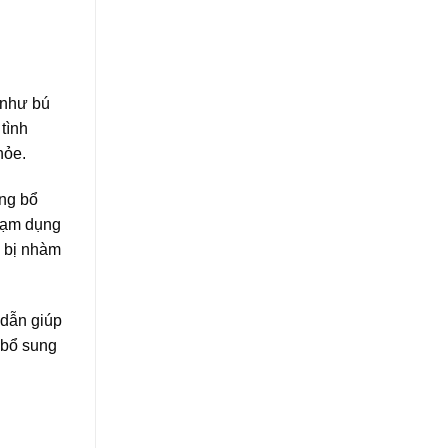
u như bú
tình
hỏe.
ờng bổ
 lạm dụng
g bị nhàm
 dẫn giúp
 bổ sung