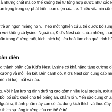
t là những chất mà cơ thể không thể tự tổng hợp được như các l
n trọng trong sự phát triển toàn diện của trẻ. Thiếu vitamin cũn
úp trẻ ăn ngon miệng hơn. Theo một nghiên cứu, trẻ được bổ sun
 với không có lysine. Ngoài ra, Kid’s Nest còn chứa những th
uẩn trong đường ruột, kích thích hệ tiêu hoá làm cho quá trình h
oàn diện
ng thành phần của Kid’s Nest. Lysine có khả năng tăng cường 
n xương và mô liên kết. Bên cạnh đó, Kid’s Nest còn cung cấp m
iển trí tuệ, mắt và não.
ng. Với hàm lượng dinh dưỡng cao gồm nhiều loại protein, axit 
 bồi bổ sức khoẻ cho trẻ biếng ăn, chậm lớn. Yến sào cũng chứ
goài ra, thành phần này còn có tác dụng kích thích và thúc đẩy
 thích sự tăng trưởng của cơ thể ở trẻ.