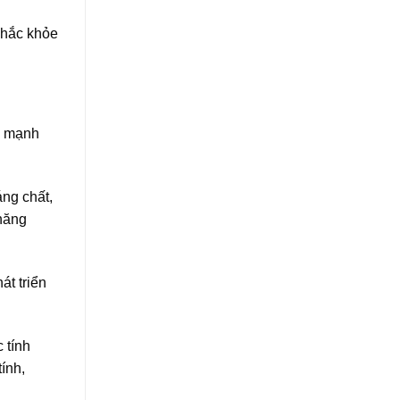
 chắc khỏe
oẻ mạnh
áng chất,
 năng
át triển
 tính
ính,