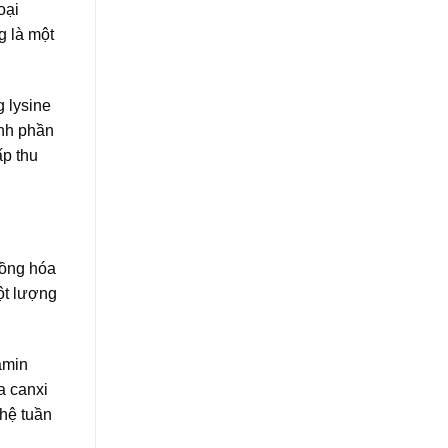
oại
g là một
g lysine
ành phần
ấp thu
đồng hóa
ột lượng
amin
a canxi
 hệ tuần