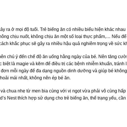
xảy ra ở mọi độ tuổi. Trẻ biếng ăn có nhiều biểu hiện khác nha
không chịu nuốt, không chịu ăn một số loại thực phẩm,… Nếu để 
ó cách khắc phục sẽ gây ra nhiều hậu quả nghiêm trọng về sức k
 nên chú ý đến chế độ ăn uống hằng ngày của bé. Nên tăng cư
c biệt là magie và kẽm để điều trị các bệnh nhiễm khuẩn, tránh
ực đơn mỗi ngày để đa dạng nguồn dinh dưỡng và giúp bé khôn
thoải mái nhất, không nên ép bé ăn.
và chua nhẹ từ men bia cùng với vị ngọt vừa phải vô cùng hấp
’s Nest thích hợp sử dụng cho trẻ biếng ăn, thể trạng yếu, cần