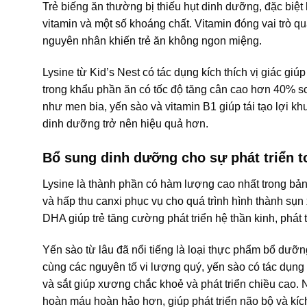
Trẻ biếng ăn thường bị thiếu hụt dinh dưỡng, đặc biệ
vitamin và một số khoáng chất. Vitamin đóng vai trò qua
nguyên nhân khiến trẻ ăn không ngon miệng.
Lysine từ Kid’s Nest có tác dụng kích thích vị giác gi
trong khẩu phần ăn có tốc độ tăng cân cao hơn 40% so
như men bia, yến sào và vitamin B1 giúp tái tạo lợi kh
dinh dưỡng trở nên hiệu quả hơn.
Bổ sung dinh dưỡng cho sự phát triển t
Lysine là thành phần có hàm lượng cao nhất trong bả
và hấp thu canxi phục vụ cho quá trình hình thành sụ
DHA giúp trẻ tăng cường phát triển hệ thần kinh, phát tr
Yến sào từ lâu đã nổi tiếng là loại thực phẩm bổ dưỡ
cùng các nguyên tố vi lượng quý, yến sào có tác dụng
và sắt giúp xương chắc khoẻ và phát triển chiều cao. N
hoàn máu hoàn hảo hơn, giúp phát triển não bộ và kích