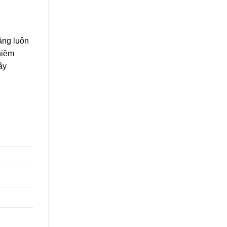
ăng luôn
hiệm
ây