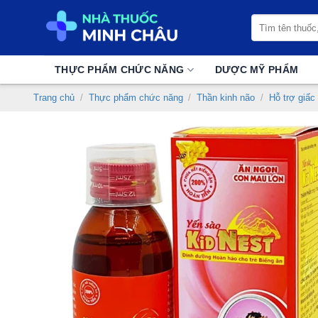
Chuyển
Tìm
đến
kiếm:
nội
dung
THỰC PHẨM CHỨC NĂNG
DƯỢC MỸ PHẨM
Trang chủ
/
Thực phẩm chức năng
/
Thần kinh não
/
Hỗ trợ giấc