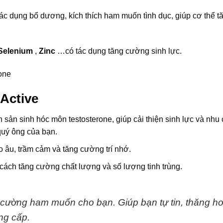
c dụng bổ dương, kích thích ham muốn tình dục, giúp cơ thể t
Selenium
,
Zinc
…có tác dụng tăng cường sinh lực.
rone
Active
h sản sinh hóc môn testosterone, giúp cải thiện sinh lực và nh
quý ông của bạn.
 âu, trầm cảm và tăng cường trí nhớ.
ách tăng cường chất lượng và số lượng tinh trùng.
ng cường ham muốn cho bạn. Giúp bạn tự tin, thăng h
ng cấp.