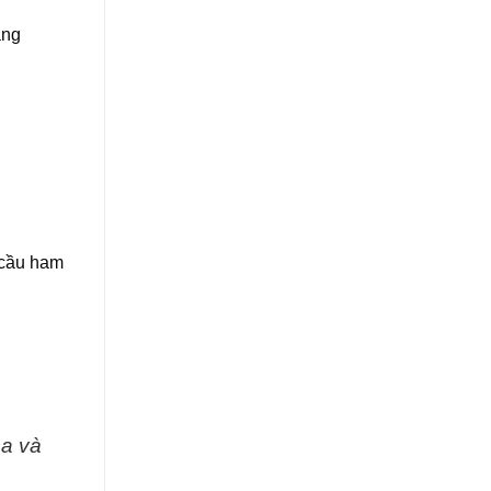
ăng
u cầu ham
oa và