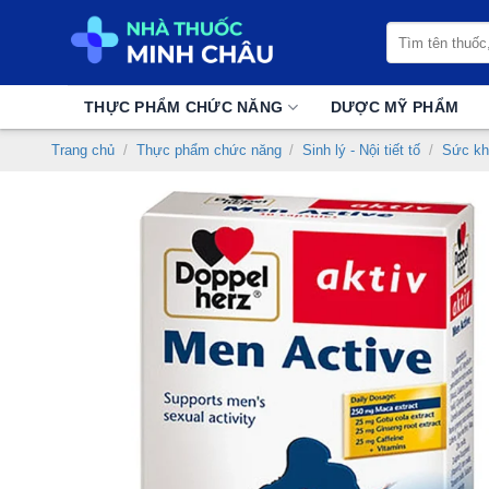
Chuyển
Tìm
đến
kiếm:
nội
dung
THỰC PHẨM CHỨC NĂNG
DƯỢC MỸ PHẨM
Trang chủ
/
Thực phẩm chức năng
/
Sinh lý - Nội tiết tố
/
Sức kh