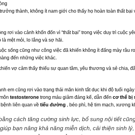
lòng
trưởng thành, không ít nam giới cho thấy họ hoàn toàn thất bại 
g rơi vào cảnh khốn đốn vì “thất bại” trong việc duy trì cuộc yê
à mệt mỏi, lo lắng và sợ hãi.
uộc sống cũng như công việc đã khiến không ít đấng mày râu rơ
màng đến những việc khác.
hiến vợ cảm thấy thiếu sự quan tâm, yêu thương và sẻ chia, đ
h em cũng rơi vào trạng thái mãn kinh tắt dục khi độ tuổi ngà
 môn
testosterone
trong máu giảm đáng kể, dẫn đến
cơ thể bị
 bệnh liên quan về
tiểu đường
, béo phì, hệ tim mạch, xương 
bằng cách tăng cường sinh lực, bổ sung nội tiết cũn
giúp bạn nâng khả năng miễn dịch, cải thiện sinh lý,