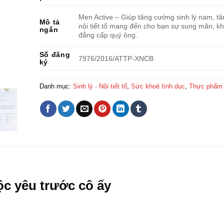
Men Active – Giúp tăng cường sinh lý nam, t
Mô tả
nội tiết tố mang đến cho bạn sự sung mãn, k
ngắn
đẳng cấp quý ông.
Số đăng
7976/2016/ATTP-XNCB
ký
Danh mục:
Sinh lý - Nội tiết tố
,
Sức khoẻ tình dục
,
Thực phẩm 
uộc yêu trước cô ấy