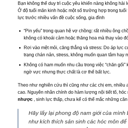
Bạn không thể duy trì cuộc yêu khiến nàng không hài 
Ở độ tuổi mãn kinh hoặc một số trường hợp trong tuổi 
lực trước nhiều vấn đề cuộc sống, gia đình
“Pin yếu” trong quan hệ vợ chồng: rất nhiều ông chồn
không có khoái cảm hoặc thăng hoa mà thay vào đó l
Rơi vào mệt mỏi, căng thẳng và stress: Do áp lực c
trạng chán nản, stress, không muốn quan tâm hay 
Không có ham muốn nhu cầu trong việc “chăn gối” k
ngờ vực nhưng thực chất là cơ thể bất lực.
Theo như nghiên cứu thì cũng như các chị em, nhiều an
cao. Nguyên nhân chính do hàm lượng nội tiết tố, hóc
nhược
, sinh lực thấp, chưa kể có thể mắc những căn
Hãy lấy lại phong độ nam giới của mình 
như kích thích sản sinh các hóc môn để 