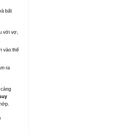
và bất
u với vợ,
i vào thể
âm ra
y càng
 suy
khớp.
g