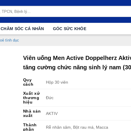
CHĂM SÓC CÁ NHÂN
GÓC SỨC KHỎE
oẻ tình dục
Viên uống Men Active Doppelherz Akti
tăng cường chức năng sinh lý nam (30
Quy
Hộp 30 viên
cách
Xuất xứ
thương
Đức
hiệu
Nhà sản
AKTIV
xuất
Thành
Rễ nhân sâm, Bột rau má, Macca
phần