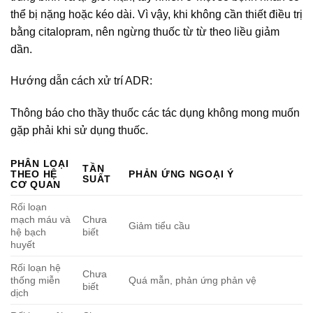
thể bị nặng hoặc kéo dài. Vì vậy, khi không cần thiết điều trị
bằng citalopram, nên ngừng thuốc từ từ theo liều giảm
dần.
Hướng dẫn cách xử trí ADR:
Thông báo cho thầy thuốc các tác dụng không mong muốn
gặp phải khi sử dụng thuốc.
PHÂN LOẠI
TẦN
THEO HỆ
PHẢN ỨNG NGOẠI Ý
SUẤT
CƠ QUAN
Rối loạn
mạch máu và
Chưa
Giảm tiểu cầu
hệ bạch
biết
huyết
Rối loạn hệ
Chưa
thống miễn
Quá mẫn, phản ứng phản vệ
biết
dịch