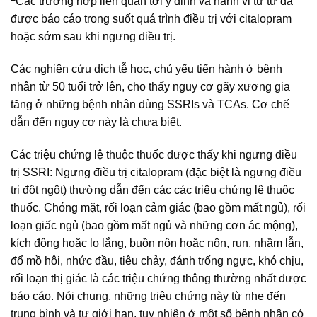
Các trường hợp liên quan tới ý định và hành vi tự tử đã
được báo cáo trong suốt quá trình điều trị với citalopram
hoặc sớm sau khi ngưng điều trị.
Các nghiên cứu dịch tễ học, chủ yếu tiến hành ở bệnh
nhân từ 50 tuổi trở lên, cho thấy nguy cơ gãy xương gia
tăng ở những bệnh nhân dùng SSRIs và TCAs. Cơ chế
dẫn đến nguy cơ này là chưa biết.
Các triệu chứng lệ thuộc thuốc được thấy khi ngưng điều
trị SSRI: Ngưng điều trị citalopram (đặc biệt là ngưng điều
trị đột ngột) thường dẫn đến các các triệu chứng lệ thuộc
thuốc. Chóng mặt, rối loạn cảm giác (bao gồm mất ngủ), rối
loạn giấc ngủ (bao gồm mất ngủ và những cơn ác mộng),
kích động hoặc lo lắng, buồn nôn hoặc nôn, run, nhầm lẫn,
đổ mồ hôi, nhức đầu, tiêu chảy, đánh trống ngực, khó chịu,
rối loạn thị giác là các triệu chứng thông thường nhất được
báo cáo. Nói chung, những triệu chứng này từ nhẹ đến
trung bình và tự giới hạn, tuy nhiên ở một số bệnh nhân có