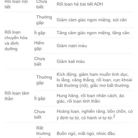
Rối loạn nội
Chưa
Rối loạn hệ bài tiết ADH
tiết
biết
Thường
Giảm cảm giác ngon miệng, sút cân
gặp
Rối loạn
Ít gặp
Tăng cảm giác ngon miệng, tăng cân.
chuyển hóa
Hiếm
và dinh
Giảm natri máu
gặp
dưỡng
Chưa
Giảm kali máu
biết
Kích động, giảm ham muốn tình dục,
Thường
lo lắng, căng thẳng, rối loạn, cực khoái
gặp
bất thường (nữ), giấc mơ bất thường.
Rối loạn tâm
Hung hăng, rối loạn nhân cách, ảo
Ít gặp
thần
giác, rối loạn tinh thần.
Hoảng loạn, nghiến răng, bồn chồn, có
Chưa
2
biết
ý định tự tử, có hành vi tự tử.
Rất
thường
Buồn ngủ, mất ngủ, nhức đầu.