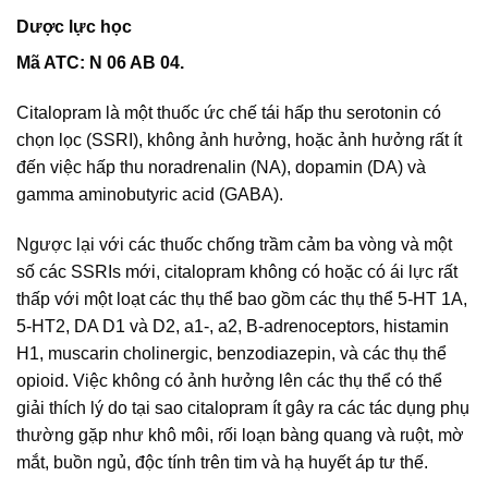
Dược lực học
Mã ATC: N 06 AB 04.
Citalopram là một thuốc ức chế tái hấp thu serotonin có
chọn lọc (SSRI), không ảnh hưởng, hoặc ảnh hưởng rất ít
đến việc hấp thu noradrenalin (NA), dopamin (DA) và
gamma aminobutyric acid (GABA).
Ngược lại với các thuốc chống trầm cảm ba vòng và một
số các SSRIs mới, citalopram không có hoặc có ái lực rất
thấp với một loạt các thụ thể bao gồm các thụ thể 5-HT 1A,
5-HT2, DA D1 và D2, a1-, a2, B-adrenoceptors, histamin
H1, muscarin cholinergic, benzodiazepin, và các thụ thể
opioid. Việc không có ảnh hưởng lên các thụ thể có thể
giải thích lý do tại sao citalopram ít gây ra các tác dụng phụ
thường gặp như khô môi, rối loạn bàng quang và ruột, mờ
mắt, buồn ngủ, độc tính trên tim và hạ huyết áp tư thế.