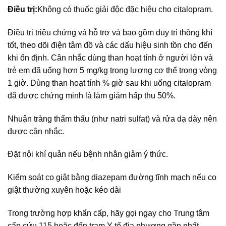
Điều trị:
Không có thuốc giải độc đặc hiệu cho citalopram.
Điều trị triệu chứng và hỗ trợ và bao gồm duy trì thông khí
tốt, theo dõi điện tâm đồ và các dấu hiệu sinh tồn cho đến
khi ổn định. Cân nhắc dùng than hoạt tính ở người lớn và
trẻ em đã uống hơn 5 mg/kg trọng lượng cơ thể trong vòng
1 giờ. Dùng than hoạt tính % giờ sau khi uống citalopram
đã được chứng minh là làm giảm hấp thu 50%.
Nhuận tràng thẩm thấu (như natri sulfat) và rửa dạ dày nên
được cân nhắc.
Đặt nội khí quản nếu bệnh nhân giảm ý thức.
Kiểm soát co giật bằng diazepam đường tĩnh mạch nếu co
giật thường xuyên hoặc kéo dài
Trong trường hợp khẩn cấp, hãy gọi ngay cho Trung tâm
cấp cứu 115 hoặc đến trạm Y tế địa phương gần nhất.