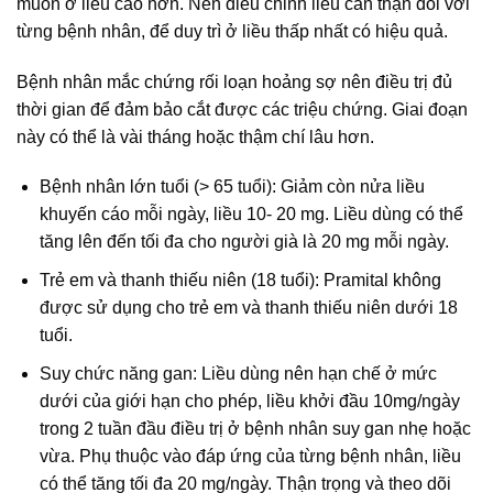
muốn ở liều cao hơn. Nên điều chỉnh liều cần thận đối với
từng bệnh nhân, để duy trì ở liều thấp nhất có hiệu quả.
Bệnh nhân mắc chứng rối loạn hoảng sợ nên điều trị đủ
thời gian để đảm bảo cắt được các triệu chứng. Giai đoạn
này có thể là vài tháng hoặc thậm chí lâu hơn.
Bệnh nhân lớn tuổi (> 65 tuổi): Giảm còn nửa liều
khuyến cáo mỗi ngày, liều 10- 20 mg. Liều dùng có thể
tăng lên đến tối đa cho người già là 20 mg mỗi ngày.
Trẻ em và thanh thiếu niên (18 tuổi): Pramital không
được sử dụng cho trẻ em và thanh thiếu niên dưới 18
tuổi.
Suy chức năng gan: Liều dùng nên hạn chế ở mức
dưới của giới hạn cho phép, liều khởi đầu 10mg/ngày
trong 2 tuần đầu điều trị ở bệnh nhân suy gan nhẹ hoặc
vừa. Phụ thuộc vào đáp ứng của từng bệnh nhân, liều
có thể tăng tối đa 20 mg/ngày. Thận trọng và theo dõi