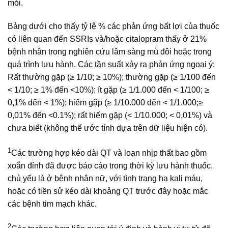
mỏi.
Bảng dưới cho thấy tỷ lệ % các phản ứng bất lợi của thuốc
có liên quan đến SSRIs và/hoặc citalopram thấy ở 21%
bệnh nhân trong nghiên cứu lâm sàng mù đôi hoặc trong
quá trình lưu hành. Các tần suất xảy ra phản ứng ngoại ý:
Rất thường gặp (≥ 1/10; ≥ 10%); thường gặp (≥ 1/100 đến
< 1/10; ≥ 1% đến <10%); ít gặp (≥ 1/1.000 đến < 1/100; ≥
0,1% đến < 1%); hiếm gặp (≥ 1/10.000 đến < 1/1.000;≥
0,01% đến <0.1%); rất hiếm gặp (< 1/10.000; < 0,01%) và
chưa biết (không thể ước tính dựa trên dữ liệu hiện có).
1
Các trường hợp kéo dài QT và loạn nhịp thất bao gồm
xoắn đỉnh đã được báo cáo trong thời kỳ lưu hành thuốc.
chủ yếu là ở bệnh nhân nữ, với tình trạng hạ kali máu,
hoặc có tiền sử kéo dài khoảng QT trước đây hoặc mắc
các bệnh tim mạch khác.
2