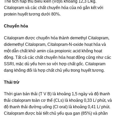
Thể tích hấp thu biểu kiến (Vd)ß khoảng 12,3 L/kg.
Citalopram và các chất chuyển hóa của nó gắn kết với
protein huyết tương dưới 80%.
Chuyển hóa
Citalopram được chuyển hóa thành demethyl Citalopram,
didemethyl Citalopram, Citalopram-N-oxide hoạt hóa và
một dẫn chất khử amin của propionic acid không hoạt
động. Tất cả các chất chuyển hóa hoạt động cũng như các
SSRI, mặc dù yếu hơn so với hợp chất gốc. Citalopram
dạng không đổi là hợp chất chủ yếu trong huyết tương.
Thải trừ
Thời gian bán thải (T V B) là khoảng 1,5 ngày và độ thanh
thải citalopram toàn cơ thể (CLs) là khoảng 0,33 L/ phút, và
độ thanh thải đường uống (Cl oral) là khoảng 0,41 L/ phút.
Citalopram được bài tiết chủ yếu qua gan (85%) và phần