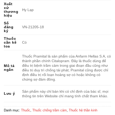
Xuất
xứ
Hy Lạp
thương
hiệu
Số
đăng
VN-21205-18
ký
Thuốc
cần kê
Có
toa
Thuốc Pramital là sản phẩm của Anfarm Hellas S.A, có
thành phần chính Citalopram. Đây là thuốc dùng để
điều trị bệnh trầm cảm trong giai đoạn đầu cũng như
Mô tả
ngắn
điều trị duy trì chống tái phát; Pramital cũng được chỉ
định điều trị rối loạn hoảng sợ có hoặc không có
chứng sợ đám đông.
Sản phẩm này chỉ bán khi có chỉ định của bác sĩ, mọi
Lưu ý
thông tin trên Website chỉ mang tính chất tham khảo.
Danh mục:
Thuốc
,
Thuốc chống trầm cảm
,
Thuốc hệ thần kinh