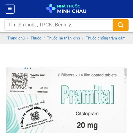
Chuyển
đến
nội
Tìm
dung
kiếm:
Trang chủ
/
Thuốc
/
Thuốc hệ thần kinh
/
Thuốc chống trầm cảm