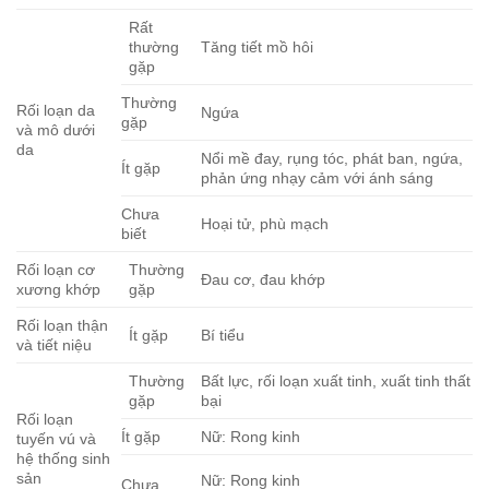
Rất
thường
Tăng tiết mồ hôi
gặp
Thường
Rối loạn da
Ngứa
gặp
và mô dưới
da
Nổi mề đay, rụng tóc, phát ban, ngứa,
Ít gặp
phản ứng nhạy cảm với ánh sáng
Chưa
Hoại tử, phù mạch
biết
Rối loạn cơ
Thường
Đau cơ, đau khớp
xương khớp
gặp
Rối loạn thận
Ít gặp
Bí tiểu
và tiết niệu
Thường
Bất lực, rối loạn xuất tinh, xuất tinh thất
gặp
bại
Rối loạn
Ít gặp
Nữ: Rong kinh
tuyến vú và
hệ thống sinh
sản
Nữ: Rong kinh
Chưa