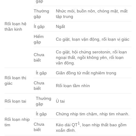
gặp
Thường
Nhức mỏi, buồn nôn, chóng mặt, mất
gặp
tập trung
Rối loạn hệ
Ít gặp
Ngất
thần kinh
Hiếm
Co giật, loạn vận động, rối loạn vị giác
gặp
Co giật, hội chứng serotonin, rối loạn
Chưa
ngoại thất, ngồi không yên, rối loạn
biết
vận động.
Ít gặp
Giãn đồng tử mắt nghiêm trọng
Rối loạn thị
Chưa
giác
Rối loạn tầm nhìn
biết
Thường
Rối loạn tai
Ù tai
gặp
Ít gặp
Chứng nhịp tim chậm, nhịp tim nhanh.
Rối loạn nhịp
1
Chưa
Kéo dài QT
, loạn nhịp thất bao gồm
tim
biết
xoắn đỉnh.