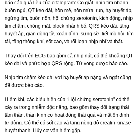
báo cáo quá liều của citalopram: Co giật, nhịp tim nhanh,
buồn ngủ, QT kéo dài, hôn mê, nôn mửa, run, hạ huyết áp,
ngừng tim, buồn nôn, hội chứng serotonin, kích động, nhịp
tim chậm, chóng mặt, block nhánh bó, QRS kéo dài, tăng
huyết áp, giãn đồng tử, xoắn đỉnh, sững sờ, tiết mồ hôi, tím
tái, tăng thông khí, sốt cao, và rối loạn nhịp nhĩ và thất.
Thay đổi trên ECG bao gồm cả nhịp nút, có thể khoảng QT
kéo dài và phức hợp QRS rộng. Tử vong được báo cáo.
Nhịp tim chậm kéo dài với hạ huyết áp nặng và ngất cũng
đã được báo cáo.
Hiếm khi, các biểu hiện của “Hội chứng serotonin” có thể
xảy ra trong nhiễm độc nặng, bao gồm thay đổi trạng thái
tâm thần, thần kinh cơ hoạt động thái quá và mất ổn định
tự động. Có thể có sốt cao và tăng nồng độ creatin kinase
huyết thanh. Hủy cơ vân hiếm gặp.