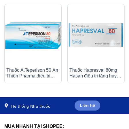
Thuốc A.Teperison 50 An
Thuốc Hapresval 80mg
Thiên Pharma điều trị
Hasan điều trị tăng huyết
thoái hóa cột sống cổ,
áp nguyên phát (10 vỉ x
bệnh mạch máu não (3 vỉ
10 viên)
x 10 viên)
Liên hệ
Hệ thống Nhà thuốc
MUA NHANH TẠI SHOPEE: