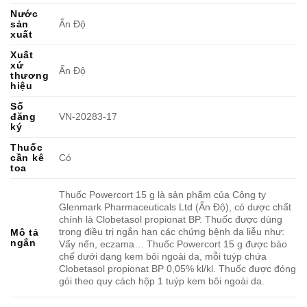
Nước
sản
Ấn Độ
xuất
Xuất
xứ
Ấn Độ
thương
hiệu
Số
đăng
VN-20283-17
ký
Thuốc
cần kê
Có
toa
Thuốc Powercort 15 g là sản phẩm của Công ty
Glenmark Pharmaceuticals Ltd (Ấn Độ), có dược chất
chính là Clobetasol propionat BP. Thuốc được dùng
trong điều trị ngắn hạn các chứng bệnh da liễu như:
Mô tả
ngắn
Vẩy nến, eczama… Thuốc Powercort 15 g được bào
chế dưới dạng kem bôi ngoài da, mỗi tuýp chứa
Clobetasol propionat BP 0,05% kl/kl. Thuốc được đóng
gói theo quy cách hộp 1 tuýp kem bôi ngoài da.