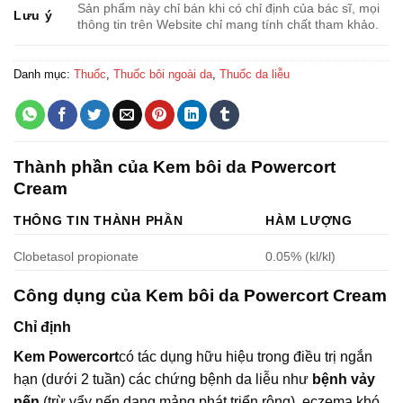
Sản phẩm này chỉ bán khi có chỉ định của bác sĩ, mọi
Lưu ý
thông tin trên Website chỉ mang tính chất tham khảo.
Danh mục:
Thuốc
,
Thuốc bôi ngoài da
,
Thuốc da liễu
Thành phần của Kem bôi da Powercort
Cream
THÔNG TIN THÀNH PHẦN
HÀM LƯỢNG
Clobetasol propionate
0.05% (kl/kl)
Công dụng của Kem bôi da Powercort Cream
Chỉ định
Kem Powercort
có tác dụng hữu hiệu trong điều trị ngắn
hạn (dưới 2 tuần) các chứng bệnh da liễu như
bệnh vảy
nến
(trừ vẩy nến dạng mảng phát triển rộng), eczema khó