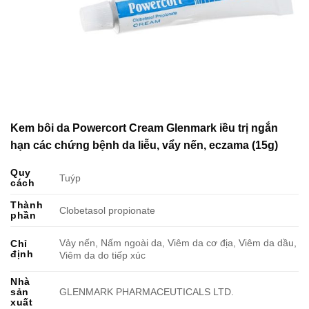
Kem bôi da Powercort Cream Glenmark iều trị ngắn
hạn các chứng bệnh da liễu, vẩy nến, eczama (15g)
Quy
Tuýp
cách
Thành
Clobetasol propionate
phần
Vảy nến, Nấm ngoài da, Viêm da cơ địa, Viêm da dầu,
Chỉ
định
Viêm da do tiếp xúc
Nhà
sản
GLENMARK PHARMACEUTICALS LTD.
xuất