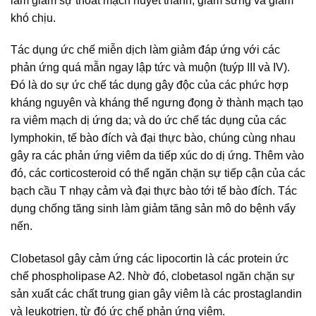
làm giảm sự thoát mạch huyết thanh, giảm sưng và giảm
khó chịu.
Tác dụng ức chế miễn dịch làm giảm đáp ứng với các
phản ứng quá mẫn ngay lập tức và muộn (tuýp III và IV).
Đó là do sự ức chế tác dụng gây độc của các phức hợp
kháng nguyên và kháng thể ngưng đọng ở thành mạch tạo
ra viêm mạch dị ứng da; và do ức chế tác dụng của các
lymphokin, tế bào đích và đại thực bào, chúng cùng nhau
gây ra các phản ứng viêm da tiếp xúc do dị ứng. Thêm vào
đó, các corticosteroid có thể ngăn chặn sự tiếp cận của các
bạch cầu T nhạy cảm và đại thực bào tới tế bào đích. Tác
dụng chống tăng sinh làm giảm tăng sản mô do bệnh vẩy
nến.
Clobetasol gây cảm ứng các lipocortin là các protein ức
chế phospholipase A2. Nhờ đó, clobetasol ngăn chặn sự
sản xuất các chất trung gian gây viêm là các prostaglandin
và leukotrien, từ đó ức chế phản ứng viêm.