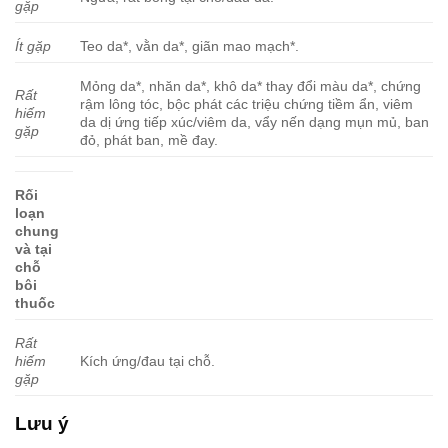
gặp
Ít gặp
Teo da*, vằn da*, giãn mao mạch*.
Mỏng da*, nhăn da*, khô da* thay đổi màu da*, chứng
Rất
rậm lông tóc, bộc phát các triệu chứng tiềm ẩn, viêm
hiếm
da dị ứng tiếp xúc/viêm da, vẩy nến dạng mụn mủ, ban
gặp
đỏ, phát ban, mề đay.
Rối
loạn
chung
và tại
chỗ
bôi
thuốc
Rất
hiếm
Kích ứng/đau tại chỗ.
gặp
Lưu ý