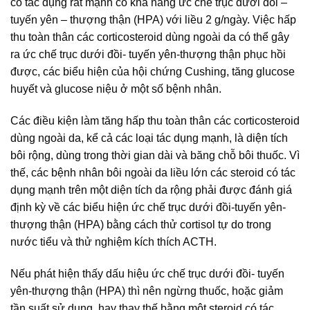
có tác dụng rất mạnh có khả năng ức chế trục dưới đồi –
tuyến yên – thượng thận (HPA) với liều 2 g/ngày. Việc hấp
thu toàn thân các corticosteroid dùng ngoài da có thể gây
ra ức chế trục dưới đồi- tuyến yên-thượng thận phục hồi
được, các biểu hiện của hội chứng Cushing, tăng glucose
huyết và glucose niệu ở một số bệnh nhân.
Các điều kiện làm tăng hấp thu toàn thân các corticosteroid
dùng ngoài da, kể cả các loại tác dụng mạnh, là diện tích
bôi rộng, dùng trong thời gian dài và băng chỗ bôi thuốc. Vì
thế, các bệnh nhân bôi ngoài da liều lớn các steroid có tác
dụng mạnh trên một diện tích da rộng phải được đánh giá
định kỳ về các biểu hiện ức chế trục dưới đồi-tuyến yên-
thượng thận (HPA) bằng cách thử cortisol tự do trong
nước tiểu và thử nghiệm kích thích ACTH.
Nếu phát hiện thấy dấu hiệu ức chế trục dưới đồi- tuyến
yên-thượng thận (HPA) thì nên ngừng thuốc, hoặc giảm
tần suất sử dụng, hay thay thế bằng một steroid có tác