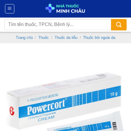
Chuyển
đến
nội
Tìm
dung
kiếm:
Trang chủ
/
Thuốc
/
Thuốc da liễu
/
Thuốc bôi ngoài da