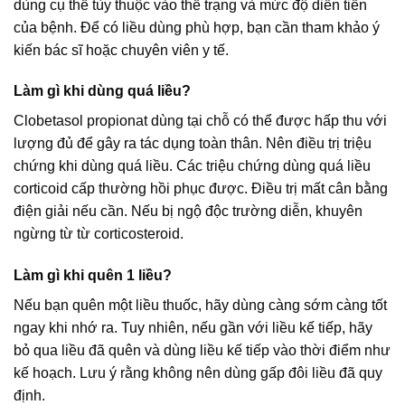
dùng cụ thể tùy thuộc vào thể trạng và mức độ diễn tiến
của bệnh. Để có liều dùng phù hợp, bạn cần tham khảo ý
kiến bác sĩ hoặc chuyên viên y tế.
Làm gì khi dùng quá liều?
Clobetasol propionat dùng tại chỗ có thể được hấp thu với
lượng đủ để gây ra tác dụng toàn thân. Nên điều trị triệu
chứng khi dùng quá liều. Các triệu chứng dùng quá liều
corticoid cấp thường hồi phục được. Điều trị mất cân bằng
điện giải nếu cần. Nếu bị ngộ độc trường diễn, khuyên
ngừng từ từ corticosteroid.
Làm gì khi quên 1 liều?
Nếu bạn quên một liều thuốc, hãy dùng càng sớm càng tốt
ngay khi nhớ ra. Tuy nhiên, nếu gần với liều kế tiếp, hãy
bỏ qua liều đã quên và dùng liều kế tiếp vào thời điểm như
kế hoạch. Lưu ý rằng không nên dùng gấp đôi liều đã quy
định.