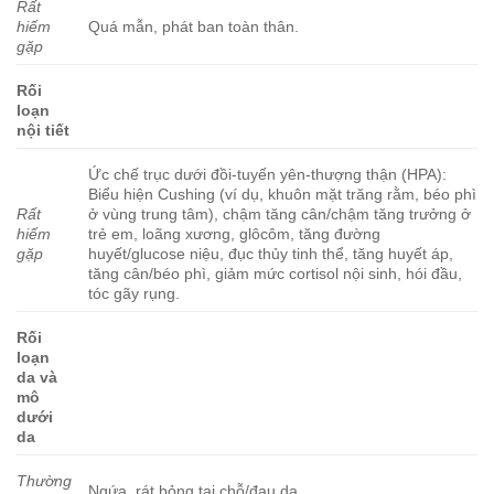
Rất
hiếm
Quá mẫn, phát ban toàn thân.
gặp
Rối
loạn
nội tiết
Ức chế trục dưới đồi-tuyến yên-thượng thận (HPA):
Biểu hiện Cushing (ví dụ, khuôn mặt trăng rằm, béo phì
Rất
ở vùng trung tâm), chậm tăng cân/chậm tăng trưởng ở
hiếm
trẻ em, loãng xương, glôcôm, tăng đường
gặp
huyết/glucose niệu, đục thủy tinh thể, tăng huyết áp,
tăng cân/béo phì, giảm mức cortisol nội sinh, hói đầu,
tóc gãy rụng.
Rối
loạn
da và
mô
dưới
da
Thường
Ngứa, rát bỏng tại chỗ/đau da.