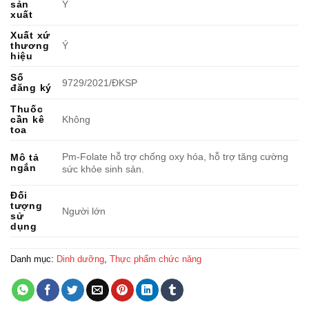
sản
Ý
xuất
Xuất xứ
thương
Ý
hiệu
Số
9729/2021/ĐKSP
đăng ký
Thuốc
cần kê
Không
toa
Pm-Folate hỗ trợ chống oxy hóa, hỗ trợ tăng cường
Mô tả
ngắn
sức khỏe sinh sản.
Đối
tượng
Người lớn
sử
dụng
Danh mục:
Dinh dưỡng
,
Thực phẩm chức năng