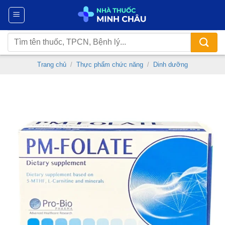
Chuyển
đến
nội
Tìm
dung
kiếm:
Trang chủ
/
Thực phẩm chức năng
/
Dinh dưỡng