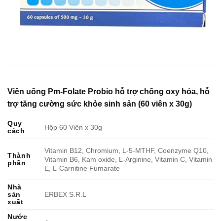
Viên uống Pm-Folate Probio hỗ trợ chống oxy hóa, hỗ
trợ tăng cường sức khỏe sinh sản (60 viên x 30g)
Quy
Hộp 60 Viên x 30g
cách
Vitamin B12, Chromium, L-5-MTHF, Coenzyme Q10,
Thành
Vitamin B6, Kam oxide, L-Arginine, Vitamin C, Vitamin
phần
E, L-Carnitine Fumarate
Nhà
sản
ERBEX S.R.L
xuất
Nước