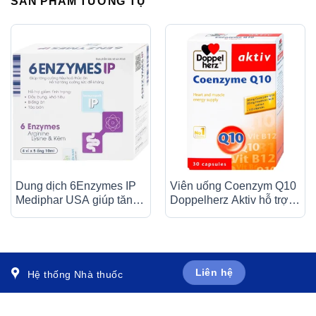
SẢN PHẨM TƯƠNG TỰ
Dung dịch 6Enzymes IP
Viên uống Coenzym Q10
Mediphar USA giúp tăng
Doppelherz Aktiv hỗ trợ
cường tiêu hoá thức ăn (4
sức khỏe tim mạch (30
vỉ x 5 ống x 10ml)
viên)
Liên hệ
Hệ thống Nhà thuốc