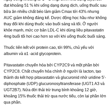
đạt khoảng 51 % khi uống dạng dung dịch, uống thuốc sau
bữa ăn nhiều chất béo làm giảm Cmax tới 43% nhưng
AUC giảm không đáng kể. Dược động học hầu như không
thay đổi khi dùng thuốc vào buổi sáng và tối. Ở người
khỏe mạnh, mức cơ bản LDL-C khi dùng liều pitavastatin
4mg buổi tối hơi cao hơn so với khi uống thuốc buổi sáng.
Thuốc liên kết với protein cao, tới 99%, chủ yếu với
albumin và α1 -acid glycoprotein.
Pitavastatin chuyển hóa bởi CYP2C9 và một phần bời
CYP2C8. Chất chuyển hóa chính ở người là lacton, tạo
thành do kết hợp pitavastatin và glucuronid nhờ uridine 5′-
diphosphate (UDP) glucuronosyltransferase (UGT1 A3 và
UGT2B7). Nửa đời thải trừ trung bình khoảng 12 giờ,
khoảng 15% thuốc thải trừ qua nước tiểu, còn lại phần lớn
qua phân.