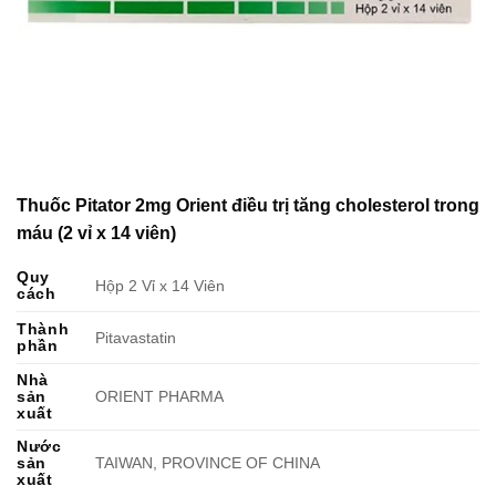
Thuốc Pitator 2mg Orient điều trị tăng cholesterol trong
máu (2 vỉ x 14 viên)
Quy
Hộp 2 Vỉ x 14 Viên
cách
Thành
Pitavastatin
phần
Nhà
sản
ORIENT PHARMA
xuất
Nước
sản
TAIWAN, PROVINCE OF CHINA
xuất