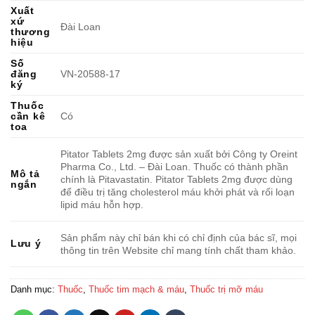
Xuất
xứ
Đài Loan
thương
hiệu
Số
đăng
VN-20588-17
ký
Thuốc
cần kê
Có
toa
Pitator Tablets 2mg được sản xuất bởi Công ty Oreint
Pharma Co., Ltd. – Đài Loan. Thuốc có thành phần
Mô tả
chính là Pitavastatin. Pitator Tablets 2mg được dùng
ngắn
để điều trị tăng cholesterol máu khởi phát và rối loạn
lipid máu hỗn hợp.
Sản phẩm này chỉ bán khi có chỉ định của bác sĩ, mọi
Lưu ý
thông tin trên Website chỉ mang tính chất tham khảo.
Danh mục:
Thuốc
,
Thuốc tim mạch & máu
,
Thuốc trị mỡ máu