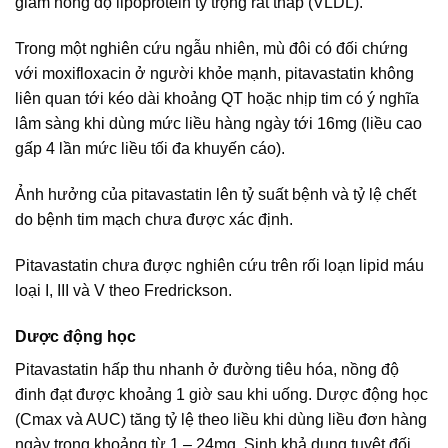
giảm nồng độ lipoprotein tỷ trọng rất thấp (VLDL).
Trong một nghiên cứu ngẫu nhiên, mù đôi có đối chứng
với moxifloxacin ở người khỏe mạnh, pitavastatin không
liên quan tới kéo dài khoảng QT hoặc nhịp tim có ý nghĩa
lâm sàng khi dùng mức liều hàng ngày tới 16mg (liều cao
gấp 4 lần mức liều tối đa khuyến cáo).
Ảnh hưởng của pitavastatin lên tỷ suất bệnh và tỷ lệ chết
do bệnh tim mạch chưa được xác định.
Pitavastatin chưa được nghiên cứu trên rối loạn lipid máu
loại I, III và V theo Fredrickson.
Dược động học
Pitavastatin hấp thu nhanh ở đường tiêu hóa, nồng độ
đinh đạt được khoảng 1 giờ sau khi uống. Dược động học
(Cmax và AUC) tăng tỷ lệ theo liều khi dùng liều đơn hàng
ngày trong khoảng từ 1 – 24mg. Sinh khả dụng tuyệt đối