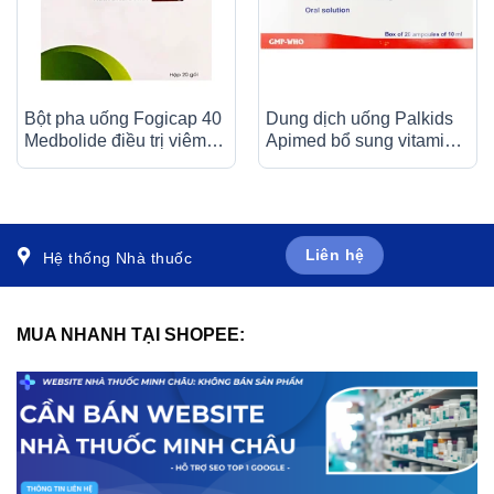
Bột pha uống Fogicap 40
Dung dịch uống Palkids
Medbolide điều trị viêm
Apimed bổ sung vitamin,
loét dạ dày, đường tiêu
canxi, điều trị suy nhược
hóa (20 gói)
cơ thể (20 ống x 10ml)
Liên hệ
Hệ thống Nhà thuốc
MUA NHANH TẠI SHOPEE: