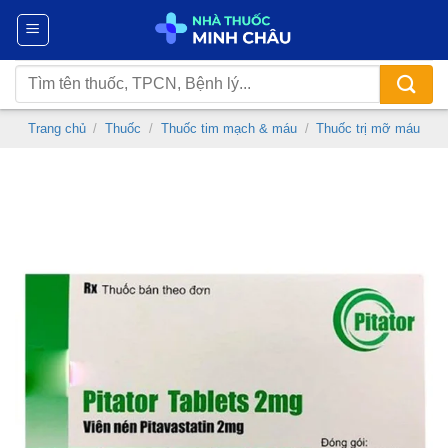
Chuyển
đến
nội
Tìm
dung
kiếm:
Trang chủ
/
Thuốc
/
Thuốc tim mạch & máu
/
Thuốc trị mỡ máu