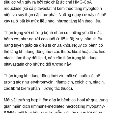
tiêu cơ vân gây ra bởi các chất ức chế HMG-CoA
reductase (kể cả pitavastatin) kèm theo tăng myoglobin
niệu và suy thận cấp thứ phát. Những nguy cơ này có thể
xảy ra ở bất kỳ mức liều nào, nhưng tăng lên theo liều.
Thận trọng với những bệnh nhân có những yếu tố mắc
bệnh cơ, như người cao tuổi (> 65 tuổi), suy thận, thiểu
năng tuyến giáp đã điều trị chưa khỏi. Nguy cơ bệnh có
thể tăng khi dùng đồng thời các thuốc fibrat hoặc các lieu
niacin làm thay đổi lipid, nên cần thận trọng khi dùng
pitavastatin cho những đối tượng này.
Thận trọng khi dùng đồng thời với một số thuốc có thể
tương tác như erythromycin, rifampicin, colchicin, niacin,
các fibrat (xem phần Tương tác thuốc).
Một vài trường hợp hiếm gặp là bệnh cơ hoại tử qua trung
gian miễn dịch (immune-mediated necrotizing myopathy-
IMNM), một loại bệnh cơ tự miễn, có liên quan tới dùng