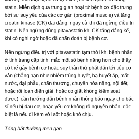
statin. Miễn dịch qua trung gian hoại tử bệnh cơ đặc trưng
bởi sự suy yếu của các cơ gần (proximal muscle) và tăng
creatin kinase (CK) dai dẳng, ngay cả khi đã ngừng điều trị
statin. Nên ngừng dùng pitavastatin khi CK tăng đáng kể,
khi có nghi ngờ hoặc đã chẩn đoán bị bệnh cơ.
Nên ngừng điều trị với pitavastatin tạm thời khi bệnh nhân
ở tình trạng cấp tính, mắc một số bệnh nặng hơn cho thấy
có thể gây bệnh cơ hoặc suy thận thứ phát dẫn tới tiêu cơ
vân (chẳng hạn như nhiễm trùng huyết, hạ huyết áp, mất
nước, đại phẫu, chấn thương, chuyển hóa nặng, nội tiết,
hoặc rối loạn điện giải, hoặc co giật không kiểm soát
được), cần hướng dẫn bệnh nhân thông báo ngay cho bác
sĩ nếu bị đau cơ, hoặc yếu cơ không rõ nguyên nhân, đặc
biệt là nếu đi kèm với sốt hoặc khó chịu.
Tăng bất thường men gan