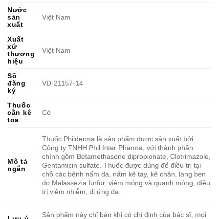
Nước
sản
Việt Nam
xuất
Xuất
xứ
Việt Nam
thương
hiệu
Số
đăng
VD-21157-14
ký
Thuốc
cần kê
Có
toa
Thuốc Philderma là sản phẩm được sản xuất bởi
Công ty TNHH Phil Inter Pharma, với thành phần
chính gồm Betamethasone dipropionate, Clotrimazole,
Mô tả
Gentamicin sulfate. Thuốc được dùng để điều trị tại
ngắn
chỗ các bệnh nấm da, nấm kẽ tay, kẽ chân, lang ben
do Malassezia furfur, viêm móng và quanh móng, điều
trị viêm nhiễm, dị ứng da.
Sản phẩm này chỉ bán khi có chỉ định của bác sĩ, mọi
Lưu ý