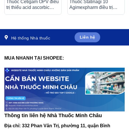
Thuốc Cetigam OPV điều
Thuốc Statinagi 10
trị thiếu acid ascorbic
Agimexpharm điều trị
(bệnh Scorbut), tăng
tăng cholesterol máu,
cường sức đề kháng cho
giảm nguy cơ nhồi máu
cơ thể (20 ống x 10ml)
cơ tim (6 vỉ x 10 viên)
Liên hệ
Hệ thống Nhà thuốc
MUA NHANH TẠI SHOPEE:
Thông tin liên hệ Nhà Thuốc Minh Châu
Địa chỉ:
332 Phan Văn Trị, phường 11, quận Bình