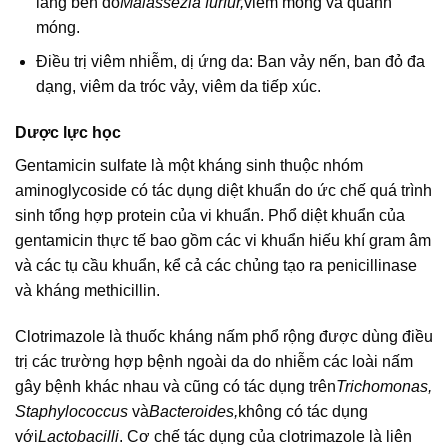
lang ben do
Malassezia furfur,
viêm móng và quanh
móng.
Điều trị viêm nhiễm, dị ứng da: Ban vảy nến, ban đỏ đa
dạng, viêm da tróc vảy, viêm da tiếp xúc.
Dược lực học
Gentamicin sulfate là một kháng sinh thuộc nhóm
aminoglycoside có tác dụng diệt khuẩn do ức chế quá trình
sinh tổng hợp protein của vi khuẩn. Phổ diệt khuẩn của
gentamicin thực tế bao gồm các vi khuẩn hiếu khí gram âm
và các tụ cầu khuẩn, kể cả các chủng tạo ra penicillinase
và kháng methicillin.
Clotrimazole là thuốc kháng nấm phổ rộng được dùng điều
trị các trường hợp bệnh ngoài da do nhiễm các loài nấm
gây bệnh khác nhau và cũng có tác dụng trên
Trichomonas,
Staphylococcus
và
Bacteroides,
không có tác dụng
với
Lactobacilli
. Cơ chế tác dụng của clotrimazole là liên