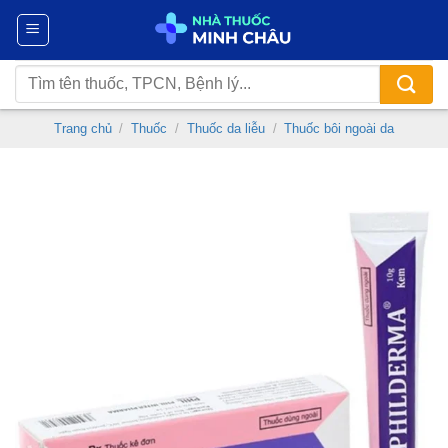
Chuyển
đến
nội
Tìm
dung
kiếm:
Trang chủ
/
Thuốc
/
Thuốc da liễu
/
Thuốc bôi ngoài da