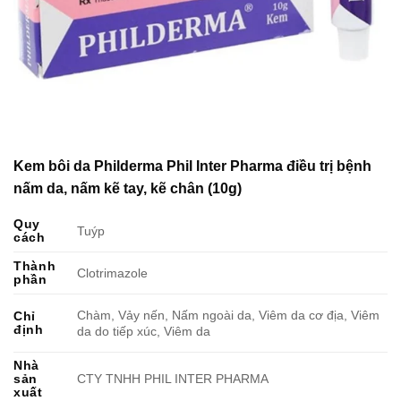
Kem bôi da Philderma Phil Inter Pharma điều trị bệnh
nấm da, nấm kẽ tay, kẽ chân (10g)
Quy
Tuýp
cách
Thành
Clotrimazole
phần
Chàm, Vảy nến, Nấm ngoài da, Viêm da cơ địa, Viêm
Chỉ
định
da do tiếp xúc, Viêm da
Nhà
sản
CTY TNHH PHIL INTER PHARMA
xuất