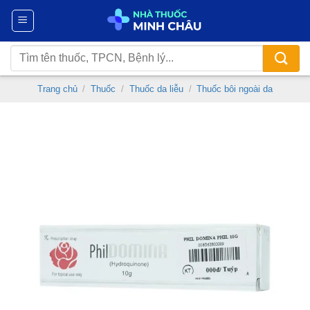
Chuyển
đến
nội
Tìm
dung
kiếm:
Trang chủ
/
Thuốc
/
Thuốc da liễu
/
Thuốc bôi ngoài da