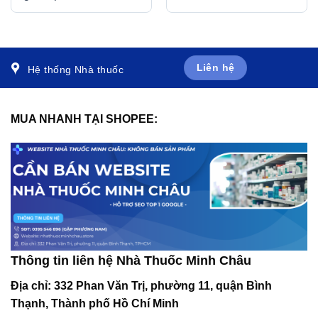
nhiễm trùng do
loét dạ dày, đường tiêu
Enterococcus faecum (3
hóa (20 gói)
vỉ x 10 viên)
Liên hệ
Hệ thống Nhà thuốc
MUA NHANH TẠI SHOPEE:
Thông tin liên hệ Nhà Thuốc Minh Châu
Địa chỉ:
332 Phan Văn Trị, phường 11, quận Bình
Thạnh, Thành phố Hồ Chí Minh