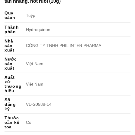
tàn nhang, nốt ruồi (10g)
Quy
Tuýp
cách
Thành
Hydroquinon
phần
Nhà
sản
CÔNG TY TNHH PHIL INTER PHARMA
xuất
Nước
sản
Việt Nam
xuất
Xuất
xứ
Việt Nam
thương
hiệu
Số
đăng
VD-20588-14
ký
Thuốc
cần kê
Có
toa