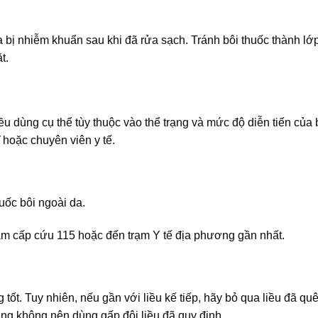
 bị nhiễm khuẩn sau khi đã rửa sạch. Tránh bôi thuốc thành lớp
̆t.
iều dùng cụ thể tùy thuộc vào thể trạng và mức độ diễn tiến của
 hoặc chuyên viên y tế.
huốc bôi ngoài da.
âm cấp cứu 115 hoặc đến trạm Y tế địa phương gần nhất.
ốt. Tuy nhiên, nếu gần với liều kế tiếp, hãy bỏ qua liều đã qu
ằng không nên dùng gấp đôi liều đã quy định.