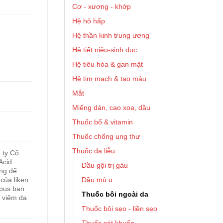
Cơ - xương - khớp
Hệ hô hấp
Hệ thần kinh trung ương
Hệ tiết niệu-sinh dục
Hệ tiêu hóa & gan mật
Hệ tim mạch & tạo máu
Mắt
Miếng dán, cao xoa, dầu
Thuốc bổ & vitamin
Thuốc chống ung thư
Thuốc da liễu
 ty Cổ
Acid
Dầu gội trị gàu
ùng để
Dầu mù u
i của liken
lupus ban
Thuốc bôi ngoài da
, viêm da
Thuốc bôi sẹo - liền sẹo