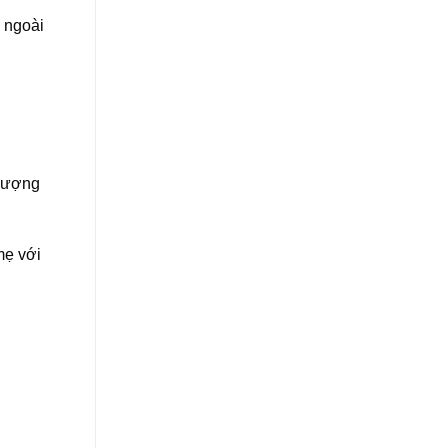
h ngoài
lượng
ẹ với