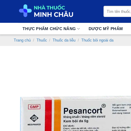
Chuyển
Tìm
đến
kiếm:
nội
dung
THỰC PHẨM CHỨC NĂNG
DƯỢC MỸ PHẨM
Trang chủ
/
Thuốc
/
Thuốc da liễu
/
Thuốc bôi ngoài da