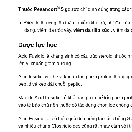
®
Thuốc Pesancort
5 g
được chỉ định dùng trong các 
Ðiều trị thương tổn thâm nhiễm khu trú, phì đại của
dạng, viêm da tróc vảy,
viêm da tiếp xúc
, viêm da d
Dược lực học
Acid Fusidic là kháng sinh có cấu trúc steroid, thuộc nh
lên vi khuẩn gram dương.
Acid fusidic ức chế vi khuẩn tổng hợp protein thông qua 
peptid và kéo dài chuỗi peptid.
Mặc dù Acid Fusidic có khả năng ức chế tổng hợp prot
vào tế bào chủ nên thuốc có tác dụng chọn lọc chống
Acid Fusidic rất có hiệu quả để chống lại các chủn
và nhiều chủng Clostridioides cũng rất nhạy cảm vớ