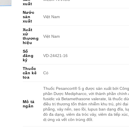
xuất
Nước
sản
Việt Nam
xuất
Xuất
xứ
Việt Nam
thương
hiệu
Số
đăng
VD-24421-16
ký
Thuốc
cần kê
Có
toa
Thuốc Pesancort® 5 g được sản xuất bởi Công
phần Dược Medipharco, với thành phần chính 
fusidic và Betamethasone valerate, là thuốc d
Mô tả
điều trị thương tổn thâm nhiễm khu trú, phì đạ
ngắn
phẳng, vảy nến, sẹo lồi, lupus ban dạng đĩa, 
đỏ đa dạng, viêm da tróc vảy, viêm da tiếp xúc
dị ứng và vết côn trùng đốt.