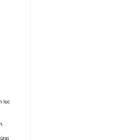
n lọc
n.
dùng