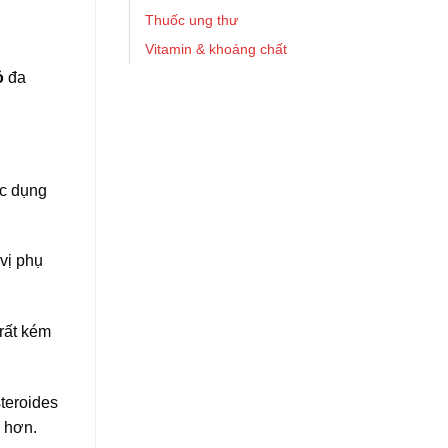
Thuốc ung thư
Vitamin & khoáng chất
̉
đa
́c dụng
ị phụ
rất kém
steroides
 hơn.