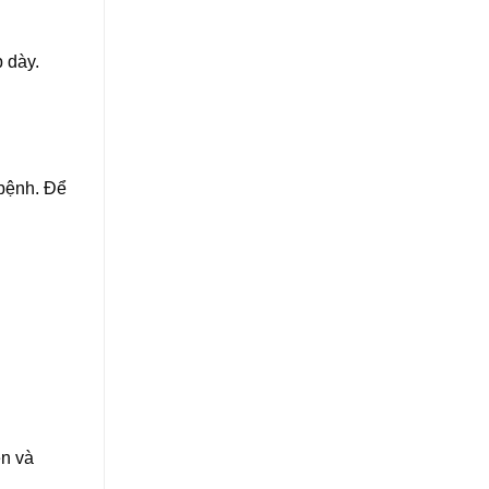
 dày.
 bệnh. Để
ên và