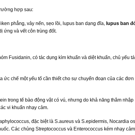
trường hợp sau:
 liken phẳng, vảy nến, sẹo lồi, lupus ban dạng đĩa,
lupus ban đo
ị ứng và vết côn trùng đốt.
óm Fusidanin, có tác dụng kìm khuẩn và diệt khuẩn, chủ yếu ta
ức chế một yếu tố cần thiết cho sự chuyển đoạn của các đơn v
ein trong tế bào động vật có vú, nhưng do khả năng thâm nhập 
 các vi khuẩn nhạy cảm.
g Staphylococcus, đặc biệt là S.aureus và S.epidermis, Nocardia o
i thuốc. Các chủng Streptococcus và Enterococcus kém nhạy cảm