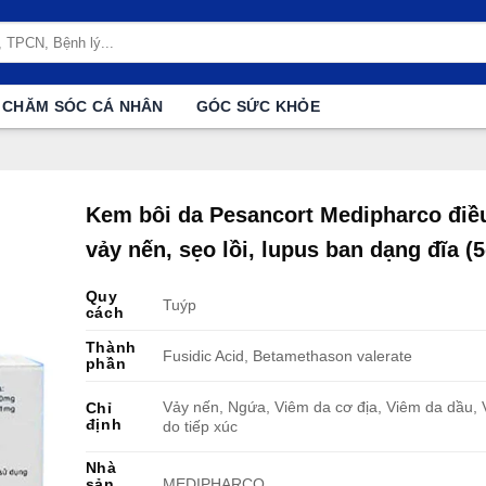
CHĂM SÓC CÁ NHÂN
GÓC SỨC KHỎE
Kem bôi da Pesancort Medipharco điều
vảy nến, sẹo lồi, lupus ban dạng đĩa (5
Quy
Tuýp
cách
Thành
Fusidic Acid, Betamethason valerate
phần
Vảy nến, Ngứa, Viêm da cơ địa, Viêm da dầu,
Chỉ
định
do tiếp xúc
Nhà
sản
MEDIPHARCO