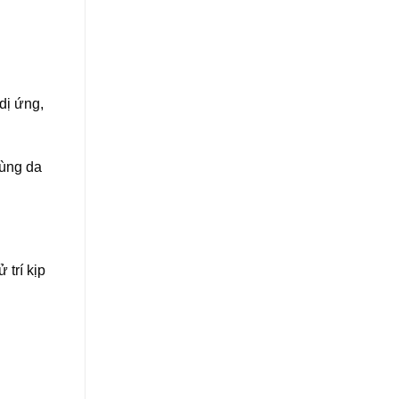
ị ứng,
vùng da
trí kịp