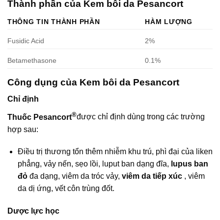
Thành phần của Kem bôi da Pesancort
THÔNG TIN THÀNH PHẦN
HÀM LƯỢNG
Fusidic Acid
2%
Betamethasone
0.1%
Công dụng của Kem bôi da Pesancort
Chỉ định
®
Thuốc Pesancort
được chỉ định dùng trong các trường
hợp sau:
Ðiều trị thương tổn thêm nhiễm khu trú, phì đại của liken
phẳng, vảy nến, sẹo lồi, luput ban dạng đĩa,
lupus ban
đỏ
đa dạng, viêm da tróc vảy,
viêm da tiếp xúc
, viêm
da dị ứng, vết côn trùng đốt.
Dược lực học