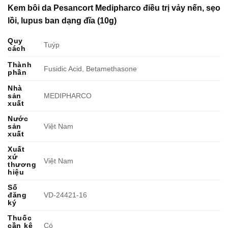
Kem bôi da Pesancort Medipharco điều trị vảy nến, sẹo
lồi, lupus ban dạng đĩa (10g)
Quy
Tuýp
cách
Thành
Fusidic Acid, Betamethasone
phần
Nhà
sản
MEDIPHARCO
xuất
Nước
sản
Việt Nam
xuất
Xuất
xứ
Việt Nam
thương
hiệu
Số
đăng
VD-24421-16
ký
Thuốc
cần kê
Có