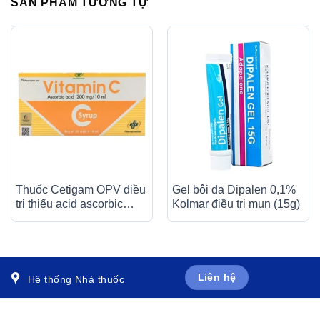
SẢN PHẨM TƯƠNG TỰ
Thuốc Cetigam OPV điều
Gel bôi da Dipalen 0,1%
trị thiếu acid ascorbic
Kolmar điều trị mụn (15g)
(bệnh Scorbut), tăng
cường sức đề kháng cho
cơ thể (20 ống x 10ml)
Liên hệ
Hệ thống Nhà thuốc