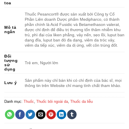
toa
Thuốc Pesancort® được sản xuất bởi Công ty Cổ
Phần Liên doanh Dược phẩm Medipharco, có thành
phần chính là Acid Fusidic và Betamethason valerat,
Mô tả
được chỉ định để điều trị thương tổn thâm nhiễm khu
ngắn
trú, phì đại của liken phẳng, vảy nến, sẹo lồi, luput ban
dạng đĩa, luput ban đỏ đa dạng, viêm da tróc vảy,
viêm da tiếp xúc, viêm da dị ứng, vết côn trùng đốt.
Đối
tượng
Trẻ em, Người lớn
sử
dụng
Sản phẩm này chỉ bán khi có chỉ định của bác sĩ, mọi
Lưu ý
thông tin trên Website chỉ mang tính chất tham khảo.
Danh mục:
Thuốc
,
Thuốc bôi ngoài da
,
Thuốc da liễu