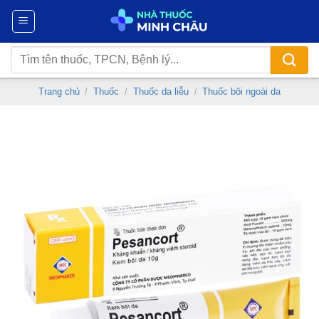
Chuyển
đến
nội
Tìm
dung
kiếm:
Trang chủ
/
Thuốc
/
Thuốc da liễu
/
Thuốc bôi ngoài da