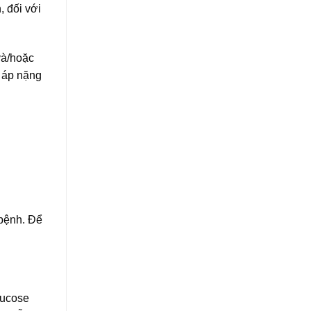
, đối với
và/hoặc
t áp nặng
 bệnh. Để
lucose