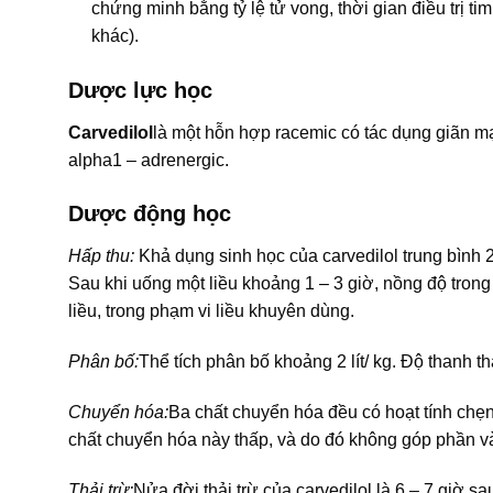
chứng minh bằng tỷ lệ tử vong, thời gian điều trị tim
khác).
Dược lực học
Carvedilol
là một hỗn hợp racemic có tác dụng giãn mạ
alpha1 – adrenergic.
Dược động học
Hấp thu:
Khả dụng sinh học của carvedilol trung bình
Sau khi uống một liều khoảng 1 – 3 giờ, nồng độ trong 
liều, trong phạm vi liều khuyên dùng.
Phân bố:
Thể tích phân bố khoảng 2 lít/ kg. Độ thanh 
Chuyển hóa:
Ba chất chuyển hóa đều có hoạt tính chẹn
chất chuyển hóa này thấp, và do đó không góp phần v
Thải trừ:
Nửa đời thải trừ của carvedilol là 6 – 7 giờ s