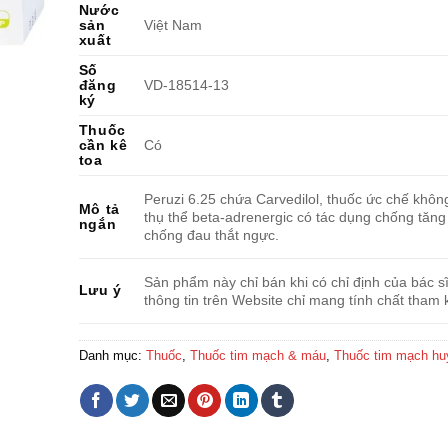
Nước
sản
Việt Nam
xuất
Số
đăng
VD-18514-13
ký
Thuốc
cần kê
Có
toa
Peruzi 6.25 chứa Carvedilol, thuốc ức chế khôn
Mô tả
thụ thể beta-adrenergic có tác dụng chống tăng
ngắn
chống đau thắt ngực.
Sản phẩm này chỉ bán khi có chỉ định của bác sĩ
Lưu ý
thông tin trên Website chỉ mang tính chất tham 
Danh mục:
Thuốc
,
Thuốc tim mạch & máu
,
Thuốc tim mạch hu