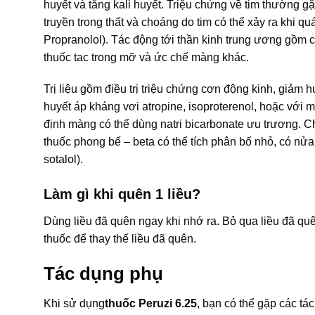
huyết và tăng kali huyết. Triệu chứng về tim thường gặ
truyền trong thất và choáng do tim có thể xảy ra khi qu
Propranolol). Tác động tới thần kinh trung ương gồm 
thuốc tac trong mỡ và ức chế màng khác.
Trị liệu gồm điều trị triệu chứng cơn động kinh, giảm 
huyết áp kháng vơi atropine, isoproterenol, hoặc với
định màng có thể dùng natri bicarbonate ưu trương. Ch
thuốc phong bế – beta có thể tích phân bố nhỏ, có nửa đ
sotalol).
Làm gì khi quên 1 liều?
Dùng liều đã quên ngay khi nhớ ra. Bỏ qua liều đã quê
thuốc để thay thế liều đã quên.
Tác dụng phụ
Khi sử dụng
thuốc Peruzi 6.25
, bạn có thể gặp các t