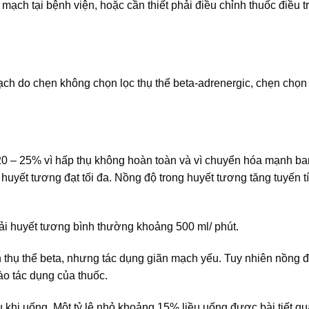
 mạch tại bệnh viện, hoặc cần thiết phải điều chỉnh thuốc điều tr
ch do chẹn không chọn lọc thụ thể beta-adrenergic, chẹn chọn 
 20 – 25% vì hấp thụ không hoàn toàn và vì chuyển hóa mạnh ba
huyết tương đạt tối đa. Nồng độ trong huyết tương tăng tuyến t
thải huyết tương bình thường khoảng 500 ml/ phút.
 thụ thể beta, nhưng tác dụng giãn mạch yếu. Tuy nhiên nồng 
ào tác dụng của thuốc.
au khi uống. Một tỷ lệ nhỏ khoảng 15% liều uống được bài tiết qu