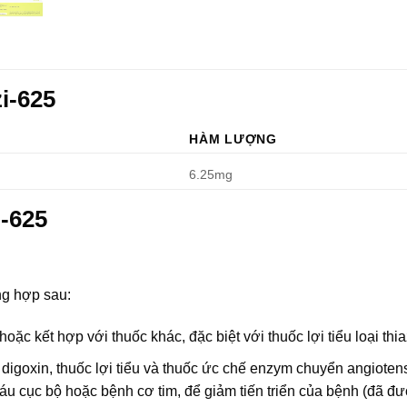
i-625
HÀM LƯỢNG
6.25mg
i-625
ng hợp sau:
ặc kết hợp với thuốc khác, đặc biệt với thuốc lợi tiểu loại thia
 digoxin, thuốc lợi tiểu và thuốc ức chế enzym chuyển angioten
máu cục bộ hoặc bệnh cơ tim, để giảm tiến triển của bệnh (đã đ