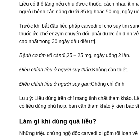
Liều có thể tăng nếu chịu được thuốc, cách nhau ít nhấ
người bệnh cân nặng dưới 85 kg hoặc 50 mg, ngày uốn
Trước khi bắt đầu liệu pháp carvedilol cho suy tim sun
thuốc ức chế enzym chuyển đổi, phải được ổn định với
cao nhất trong 30 ngày đầu điều trị.
Bệnh cơ tim vô căn:
6,25 – 25 mg, ngày uống 2 lần.
Ðiều chỉnh liều ở người suy thận:
Không cần thiết.
Ðiều chỉnh liều ở người suy gan:
Chống chỉ định
Lưu ý: Liều dùng trên chỉ mang tính chất tham khảo. L
có liều dùng phù hợp, bạn cần tham khảo ý kiến bác sĩ
Làm gì khi dùng quá liều?
Những triệu chứng ngộ độc carvedilol gồm rối loạn về 