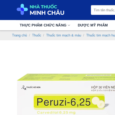
Chuyển
Tìm
đến
kiếm:
nội
dung
THỰC PHẨM CHỨC NĂNG
DƯỢC MỸ PHẨM
Trang chủ
/
Thuốc
/
Thuốc tim mạch & máu
/
Thuốc tim mạch hu