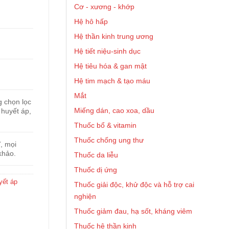
Cơ - xương - khớp
Hệ hô hấp
Hệ thần kinh trung ương
Hệ tiết niệu-sinh dục
Hệ tiêu hóa & gan mật
Hệ tim mạch & tạo máu
Mắt
g chọn lọc
Miếng dán, cao xoa, dầu
 huyết áp,
Thuốc bổ & vitamin
Thuốc chống ung thư
, mọi
khảo.
Thuốc da liễu
Thuốc dị ứng
yết áp
Thuốc giải độc, khử độc và hỗ trợ cai
nghiện
Thuốc giảm đau, hạ sốt, kháng viêm
Thuốc hệ thần kinh