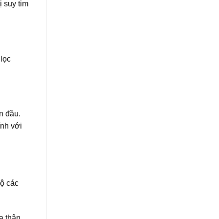
ị suy tim
lọc
n đầu.
ính với
độ các
a thận.