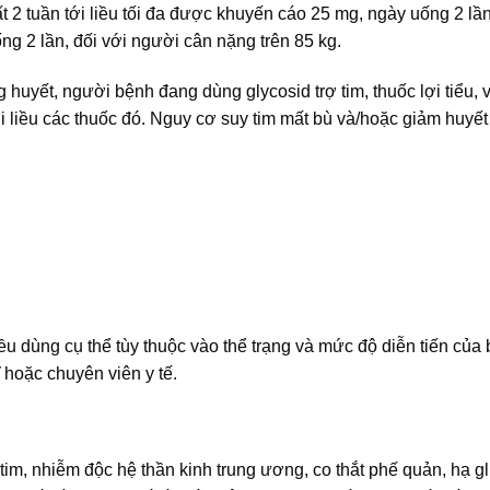
t 2 tuần tới liều tối đa được khuyến cáo 25 mg, ngày uống 2 lần
g 2 lần, đối với người cân nặng trên 85 kg.
g huyết, người bệnh đang dùng glycosid trợ tim, thuốc lợi tiểu, 
 liều các thuốc đó. Nguy cơ suy tim mất bù và/hoặc giảm huyế
iều dùng cụ thể tùy thuộc vào thể trạng và mức độ diễn tiến của
 hoặc chuyên viên y tế.
tim, nhiễm độc hệ thần kinh trung ương, co thắt phế quản, hạ g