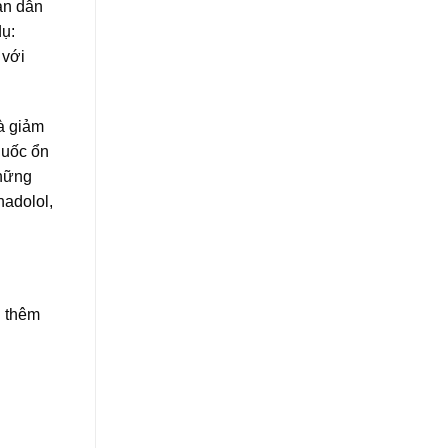
oạn dẫn
dụ:
 với
và giảm
huốc ổn
những
 nadolol,
g thêm