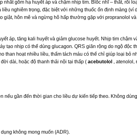
p nhất gồm hạ huyết áp và chậm nhịp tim. Blốc nhĩ – thất, rối l
á liều nghiêm trọng, đặc biệt với những thuốc ổn định màng (ví 
co giật, hôn mê và ngừng hô hấp thường gặp với propranolol và
huyết áp, tăng kali huyết và giảm glucose huyết. Nhịp tim chậm 
 máy tạo nhịp có thể dùng glucagon. QRS giãn rộng do ngộ độc t
o than hoạt nhiều liều, thẩm tách máu có thể chỉ giúp loại bỏ 
ời dài, hoặc độ thanh thải nội tại thấp (
acebutolol
, atenolol,
n nếu gần đến thời gian cho liều dự kiến ​​tiếp theo. Không dùn
ác dụng không mong muốn (ADR).