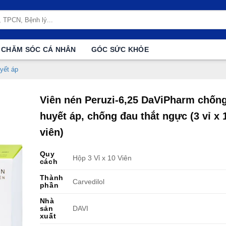
CHĂM SÓC CÁ NHÂN
GÓC SỨC KHỎE
yết áp
Viên nén Peruzi-6,25 DaViPharm chống
huyết áp, chống đau thắt ngực (3 vỉ x 
viên)
Quy
Hộp 3 Vỉ x 10 Viên
cách
Thành
Carvedilol
phần
Nhà
sản
DAVI
xuất