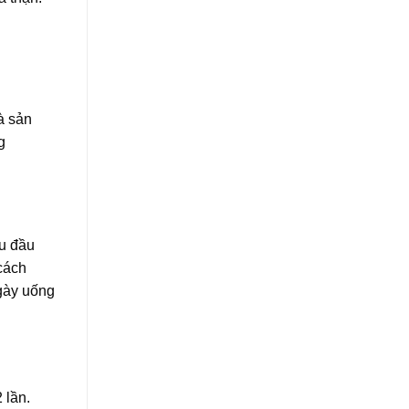
à sản
g
ều đầu
 cách
ngày uống
 lần.