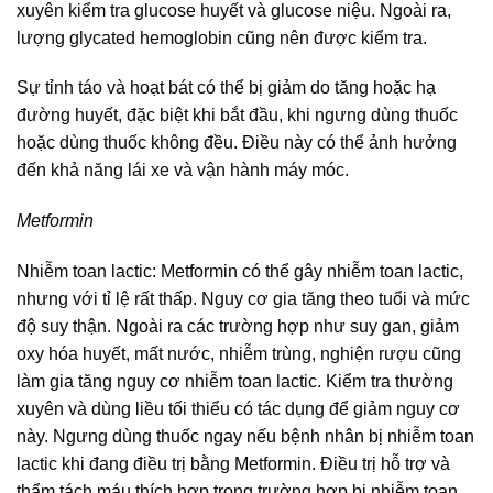
xuyên kiểm tra glucose huyết và glucose niệu. Ngoài ra,
lượng glycated hemoglobin cũng nên được kiểm tra.
Sự tỉnh táo và hoạt bát có thể bị giảm do tăng hoặc hạ
đường huyết, đặc biệt khi bắt đầu, khi ngưng dùng thuốc
hoặc dùng thuốc không đều. Điều này có thể ảnh hưởng
đến khả năng lái xe và vận hành máy móc.
Metformin
Nhiễm toan lactic: Metformin có thể gây nhiễm toan lactic,
nhưng với tỉ lệ rất thấp. Nguy cơ gia tăng theo tuổi và mức
độ suy thận. Ngoài ra các trường hợp như suy gan, giảm
oxy hóa huyết, mất nước, nhiễm trùng, nghiện rượu cũng
làm gia tăng nguy cơ nhiễm toan lactic. Kiểm tra thường
xuyên và dùng liều tối thiểu có tác dụng để giảm nguy cơ
này. Ngưng dùng thuốc ngay nếu bệnh nhân bị nhiễm toan
lactic khi đang điều trị bằng Metformin. Điều trị hỗ trợ và
thẩm tách máu thích hợp trong trường hợp bị nhiễm toan