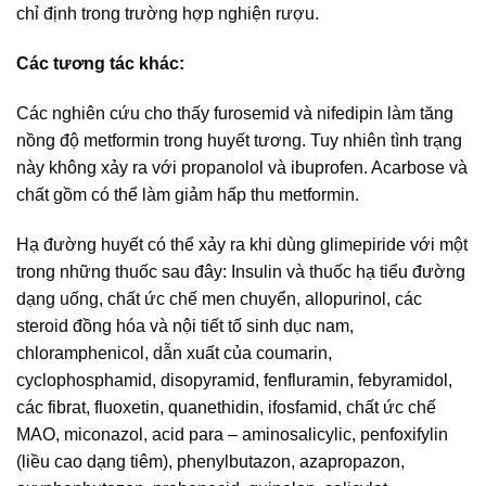
chỉ định trong trường hợp nghiện rượu.
Các tương tác khác:
Các nghiên cứu cho thấy furosemid và nifedipin làm tăng
nồng độ metformin trong huyết tương. Tuy nhiên tình trạng
này không xảy ra với propanolol và ibuprofen. Acarbose và
chất gồm có thể làm giảm hấp thu metformin.
Hạ đường huyết có thể xảy ra khi dùng glimepiride với một
trong những thuốc sau đây: Insulin và thuốc hạ tiểu đường
dạng uống, chất ức chế men chuyển, allopurinol, các
steroid đồng hóa và nội tiết tố sinh dục nam,
chloramphenicol, dẫn xuất của coumarin,
cyclophosphamid, disopyramid, fenfluramin, febyramidol,
các fibrat, fluoxetin, quanethidin, ifosfamid, chất ức chế
MAO, miconazol, acid para – aminosalicylic, penfoxifylin
(liều cao dạng tiêm), phenylbutazon, azapropazon,