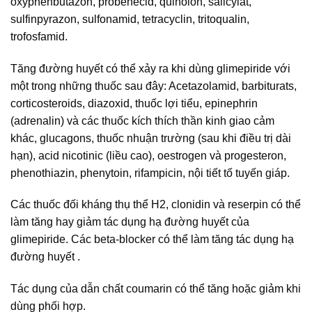
oxyphenbutazon, probenecid, quinolon, salicylat,
sulfinpyrazon, sulfonamid, tetracyclin, tritoqualin,
trofosfamid.
Tăng đường huyết có thể xảy ra khi dùng glimepiride với
một trong những thuốc sau đây: Acetazolamid, barbiturats,
corticosteroids, diazoxid, thuốc lợi tiểu, epinephrin
(adrenalin) và các thuốc kích thích thần kinh giao cảm
khác, glucagons, thuốc nhuận trường (sau khi điều trị dài
hạn), acid nicotinic (liều cao), oestrogen và progesteron,
phenothiazin, phenytoin, rifampicin, nội tiết tố tuyến giáp.
Các thuốc đối kháng thụ thể H2, clonidin và reserpin có thể
làm tăng hay giảm tác dụng hạ đường huyết của
glimepiride. Các beta-blocker có thể làm tăng tác dụng hạ
đường huyết .
Tác dụng của dẫn chất coumarin có thể tăng hoặc giảm khi
dùng phối hợp.