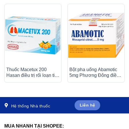
Thuốc Macetux 200
Bột pha uống Abamotic
Hasan điều trị rối loạn tiết
5mg Phương Đông điều
dịch phế quản (30 gói x
trị các triệu chứng tiêu
1g)
hóa, viêm dạ dày (30 gói
x 0,5g)
Liên hệ
Hệ thống Nhà thuốc
MUA NHANH TẠI SHOPEE: