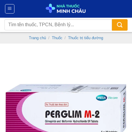
Chuyển
đến
nội
Tìm
dung
kiếm:
Trang chủ
/
Thuốc
/
Thuốc trị tiểu đường