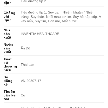
Tiểu đường típ 2
định
Tiểu đường típ 1, Suy gan, Nhiễm khuẩn / Nhiễm
Chống
chỉ
trùng, Suy thận, Nhồi máu cơ tim, Suy hô hấp cấp, Á
định
vảy nến, Suy tim, Hôn mê, Mất nước
Nhà
sản
INVENTIA HEALTHCARE
xuất
Nước
sản
Ấn Độ
xuất
Xuất
xứ
Thái Lan
thương
hiệu
Số
đăng
VN-20807-17
ký
Thuốc
cần kê
Có
toa