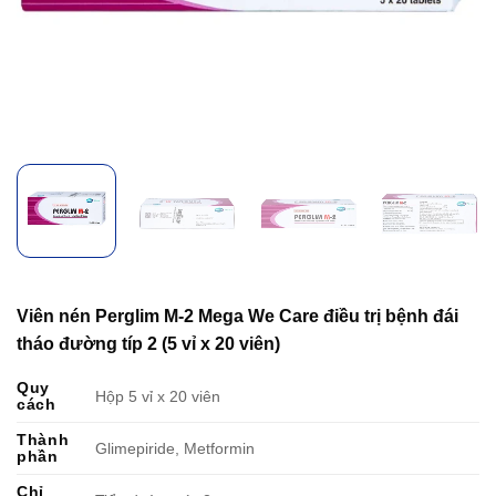
Viên nén Perglim M-2 Mega We Care điều trị bệnh đái
tháo đường típ 2 (5 vỉ x 20 viên)
Quy
Hộp 5 vỉ x 20 viên
cách
Thành
Glimepiride, Metformin
phần
Chỉ