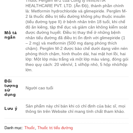
Thuốc Perglim M-2 của Công ty INVENTIA
HEALTHCARE PVT. LTD. (Ấn Độ), thành phần chính
là: Metformin hydrochloride và glimepiride. Perglim M-
2 là thuốc điều trị tiểu đường không phụ thuộc insulin
(tiểu đường type II) ở bệnh nhân trên 18 tuổi, khi chế
độ ăn kiêng, tập thể dục và giảm cân không kiểm soát
được đường huyết. Điều trị thay thế ở những bệnh
Mô tả
ngắn
nhân tiểu đường đã điều trị ổn định với glimepiride (1
– 2 mg) và metformin (500 mg dạng phóng thích
chậm). Perglim M-2 được bào chế dưới dạng viên nén
phóng thích chậm, hình thuôn dài, hai mặt hơi lồi, hai
lớp: Một lớp màu trắng và một lớp màu vàng, đóng gói
theo quy cách: 20 viên/vỉ, 1 vỉ/hộp nhỏ, 5 hộp nhỏ/hộp
lớn.
Đối
tượng
Người cao tuổi
sử
dụng
Sản phẩm này chỉ bán khi có chỉ định của bác sĩ, mọi
Lưu ý
thông tin trên Website chỉ mang tính chất tham khảo.
Danh mục:
Thuốc
,
Thuốc trị tiểu đường