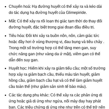
Chuyển hoá: Hạ đường huyết có thể xảy ra và kéo dài
do tác dụng hạ đường huyết của Glimepiride.
Mắt: Có thể xảy ra rối loạn thị giác tạm thời do thay đổi
đường huyết, đặc biệt trong giai đoạn đầu điều trị.
Tiêu hóa: Đôi khi xảy ra buồn nôn, nôn, cảm giác tức
hoặc đầy hơi ở vùng thượng vị, đau bụng và tiêu chảy .
Trong một số trường hợp có thể tăng men gan, suy
chức năng gan (như vàng da ứ mật), viêm gan có thể
dẫn đến suy gan.
Huyết học: Hiếm khi xảy ra giảm tiểu cầu; một số trường
hợp xảy ra giảm bạch cầu, thiếu máu tán huyết, giảm
hồng cầu, giảm bạch cầu hạt và có thể làm giảm huyết
cầu toàn thể (như giảm sản sinh tế bào máu).
Các tác dụng phụ khác: Có thể xảy ra các phản ứng dị
ứng hoặc giả dị ứng như ngứa, nổi mày đay hay phát
ban. Các triệu chứng dị ứng nhẹ như trên có thể trở nên