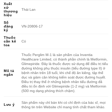
Xuất
xứ
Thái Lan
thương
hiệu
Số
đăng
VN-20806-17
ký
Thuốc
cần kê
Có
toa
Thuốc Perglim M-1 là sản phẩm của Inventia
Healthcare Limited, có thành phần chính là Metformin,
Glimepiride. Đây là thuốc được sử dụng để điều trị tiểu
đường không phụ thuộc insulin (tiểu đường type II) ở
Mô tả
bệnh nhân trên 18 tuổi, khi chế độ ăn kiêng, tập thể
ngắn
dục và giảm cân không kiểm soát được đường huyết.
Điều trị thay thế ở những bệnh nhân tiểu đường đã
điều trị ổn định với Glimepiride (1-2 mg) và Metformin
(500 mg dạng phóng thích chậm).
Sản phẩm này chỉ bán khi có chỉ định của bác sĩ, mọi
Lưu ý
thông tin trên Website chỉ mang tính chất tham khảo.