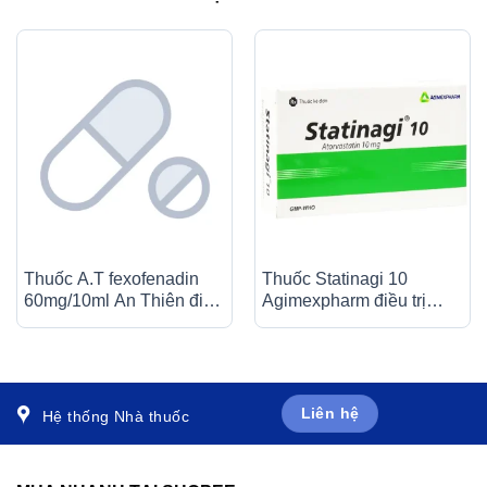
Thuốc A.T fexofenadin
Thuốc Statinagi 10
60mg/10ml An Thiên điều
Agimexpharm điều trị
trị triệu chứng viêm mũi dị
tăng cholesterol máu,
ứng theo mùa (30 ống x
giảm nguy cơ nhồi máu
10ml)
cơ tim (6 vỉ x 10 viên)
Liên hệ
Hệ thống Nhà thuốc