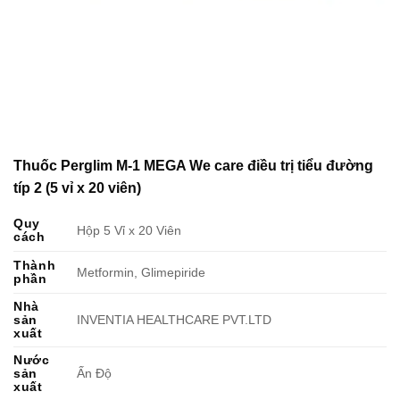
Thuốc Perglim M-1 MEGA We care điều trị tiểu đường
típ 2 (5 vỉ x 20 viên)
Quy
Hộp 5 Vỉ x 20 Viên
cách
Thành
Metformin, Glimepiride
phần
Nhà
sản
INVENTIA HEALTHCARE PVT.LTD
xuất
Nước
sản
Ấn Độ
xuất