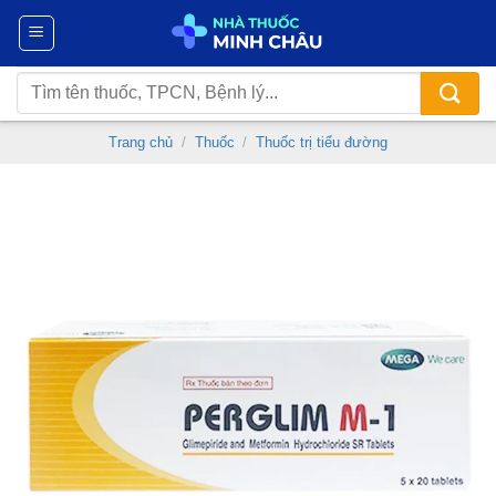
Chuyển
đến
nội
Tìm
dung
kiếm:
Trang chủ
/
Thuốc
/
Thuốc trị tiểu đường