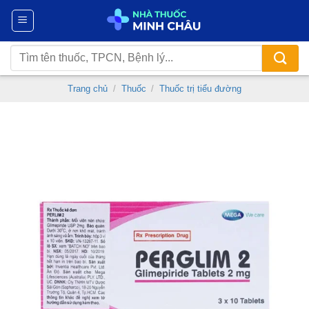
Chuyển
đến
nội
Tìm
dung
kiếm:
Trang chủ
/
Thuốc
/
Thuốc trị tiểu đường