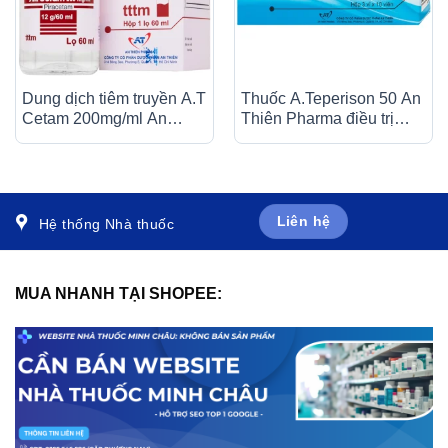
Dung dịch tiêm truyền A.T
Thuốc A.Teperison 50 An
Cetam 200mg/ml An
Thiên Pharma điều trị
Thiên điều trị triệu chứng
thoái hóa cột sống cổ,
của hội chứng tâm thần
bệnh mạch máu não (3 vỉ
(60ml)
x 10 viên)
Liên hệ
Hệ thống Nhà thuốc
MUA NHANH TẠI SHOPEE: