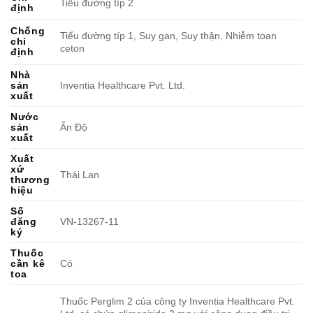
Tiểu đường típ 2
định
Chống
Tiểu đường típ 1, Suy gan, Suy thận, Nhiễm toan
chỉ
ceton
định
Nhà
sản
Inventia Healthcare Pvt. Ltd.
xuất
Nước
sản
Ấn Độ
xuất
Xuất
xứ
Thái Lan
thương
hiệu
Số
đăng
VN-13267-11
ký
Thuốc
cần kê
Có
toa
Thuốc Perglim 2 của công ty Inventia Healthcare Pvt.