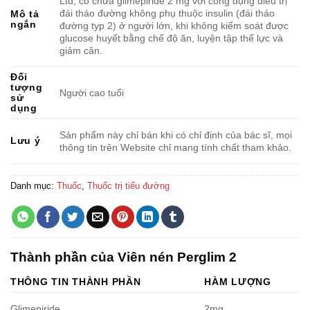
Ltd, có chứa glimepiride 2 mg với công dụng điều trị
đái tháo đường không phụ thuộc insulin (đái tháo
Mô tả
ngắn
đường typ 2) ở người lớn, khi không kiểm soát được
glucose huyết bằng chế độ ăn, luyện tập thể lực và
giảm cân.
Đối
tượng
Người cao tuổi
sử
dụng
Sản phẩm này chỉ bán khi có chỉ định của bác sĩ, mọi
Lưu ý
thông tin trên Website chỉ mang tính chất tham khảo.
Danh mục:
Thuốc
,
Thuốc trị tiểu đường
Thành phần của Viên nén Perglim 2
THÔNG TIN THÀNH PHẦN
HÀM LƯỢNG
Glimepiride
2mg