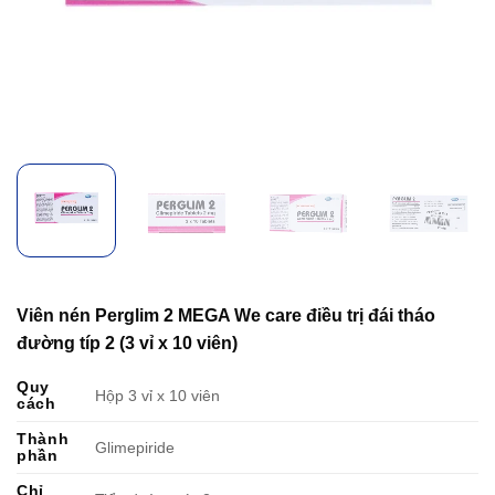
Viên nén Perglim 2 MEGA We care điều trị đái tháo
đường típ 2 (3 vỉ x 10 viên)
Quy
Hộp 3 vỉ x 10 viên
cách
Thành
Glimepiride
phần
Chỉ