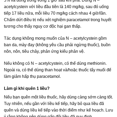
5% và uống trong vòng 1 giờ sau khi pha. Dùng N –
acetylcystein với liều đầu tiên là 140 mg/kg, sau đó uống
tiếp 17 liều nữa, mỗi liều 70 mg/kg cách nhau 4 giờ/lần.
Chấm dứt điều trị nếu xét nghiệm paracetamol trong huyết
tương cho thấy nguy cơ độc hại gan thấp.
Tác dụng không mong muốn của N – acetylcystein gồm
ban da, mày đay (không yêu cầu phải ngừng thuốc), buồn
nôn, nôn, tiêu chảy, phản ứng kiểu phản vệ.
Nếu không có N – acetylcystein, có thể dùng methionin.
Ngoài ra, có thể dùng than hoạt và/hoặc thuốc tẩy muối để
làm giảm hấp thụ paracetamol.
Làm gì khi quên 1 liều?
Nếu bạn quên một liều thuốc, hãy dùng càng sớm càng tốt.
Tuy nhiên, nếu gần với liều kế tiếp, hãy bỏ qua liều đã
quên và dùng liều kế tiếp vào thời điểm như kế hoạch. Lưu
ý rằng không nên dùng gấp đôi liều đã quy định.