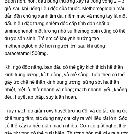
Buồn nôn, nôn, đau bụng thường xảy ra trong vòng 2 – 3
giờ sau khi uống liều độc của thuốc. Methemoglobin máu
dẫn đến chứng xanh tím da, niêm mạc và móng tay là một
dấu hiệu đặc trưng nhiễm độc cấp tính dẫn chất p –
aminophenol; một lượng nhỏ sulfhemoglobin cũng có thể
được sản sinh. Trẻ em có khuynh hướng tạo
methemoglobin dễ hơn người lớn sau khi uống
paracetamol 500mg.
Khi ngộ độc nặng, ban đầu có thể gây kích thích hệ thần
kinh trung ương, kích động, và mê sảng. Tiếp theo có thể
gây ức chế hệ thần kinh trung ương, sững sờ, hạ thân
nhiệt, mệt lả, thở nhanh và nông; mạch nhanh, yếu, không
đều, huyết áp thấp, suy tuần hoàn.
Trụy mạch do giảm oxy huyết tương đối và do tác dụng ức
chế trung tâm, tác dụng này chỉ xảy ra với liều rất lớn. Sốc
có thể xảy ra nếu giãn mạch nhiều. Cơn co giật nghẹt thở
gây tử vong có thể xuất hiện. Thường hôn mê xảy ra trước