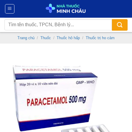
Chuyển
đến
nội
Tìm
dung
kiếm:
Trang chủ
/
Thuốc
/
Thuốc hô hấp
/
Thuốc trị ho cảm