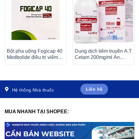
Bột pha uống Fogicap 40
Dung dịch tiêm truyền A.T
Medbolide điều trị viêm
Cetam 200mg/ml An
loét dạ dày, đường tiêu
Thiên điều trị triệu chứng
hóa (20 gói)
của hội chứng tâm thần
(60ml)
Liên hệ
Hệ thống Nhà thuốc
MUA NHANH TẠI SHOPEE: