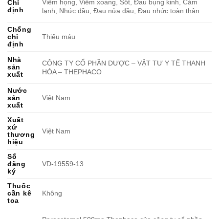
Viêm họng, Viêm xoang, Sốt, Đau bụng kinh, Cảm
Chỉ
định
lạnh, Nhức đầu, Đau nửa đầu, Đau nhức toàn thân
Chống
chỉ
Thiếu máu
định
Nhà
CÔNG TY CỔ PHẦN DƯỢC – VẬT TƯ Y TẾ THANH
sản
HÓA – THEPHACO
xuất
Nước
sản
Việt Nam
xuất
Xuất
xứ
Việt Nam
thương
hiệu
Số
đăng
VD-19559-13
ký
Thuốc
cần kê
Không
toa