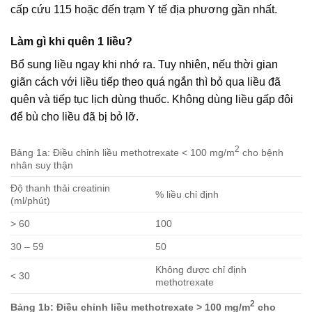
cấp cứu 115 hoặc đến trạm Y tế địa phương gần nhất.
Làm gì khi quên 1 liều?
Bổ sung liều ngay khi nhớ ra. Tuy nhiên, nếu thời gian
giãn cách với liều tiếp theo quá ngắn thì bỏ qua liều đã
quên và tiếp tục lịch dùng thuốc. Không dùng liều gấp đôi
để bù cho liều đã bị bỏ lỡ.
2
Bảng 1a: Điều chỉnh liều methotrexate < 100 mg/m
cho bệnh
nhân suy thận
Độ thanh thải creatinin
% liều chỉ định
(ml/phút)
> 60
100
30 – 59
50
Không được chỉ định
< 30
methotrexate
2
Bảng 1b: Điều chỉnh liều methotrexate > 100 mg/m
cho