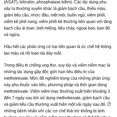
(ASAT), bilirubin, phosphatase kiềm). Các tác dụng phụ
xảy ra thường xuyên khác là giảm bạch cầu, thiếu máu,
giảm tiểu cầu, nhức đầu, mệt mỏi, buồn ngủ, viêm phổi,
viêm kẽ phế nang, viêm phổi kẽ thường liên quan với tăng
bạch cầu ái toan, loét miệng, tiêu chảy, ngoại ban, ban đỏ
và ngứa.
Hầu hết các phản ứng có hại liên quan là ức chế hệ thống
tạo máu và rối loạn dạ dày ruột.
Trong điều trị chống ung thư, suy tủy và viêm niêm mạc là
những tác dụng gây độc giới hạn liều điều trị của
methotrexate. Mức độ nghiêm trọng của những phản ứng
này phụ thuộc vào liều, phương pháp và thời gian dùng
methotrexate. Viêm niêm mạc thường xuất hiện khoảng 3
đến 7 ngày sau khi sử dụng methotrexate, giảm bạch cầu
và giảm tiểu cầu thường xuất hiện một vài ngày sau đó. Ở
những bệnh nhân với các cơ chế thải trừ không bị ảnh