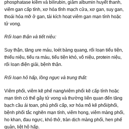
phosphatase kiềm và bilirubin, giảm albumin huyết thanh,
viêm gan cấp tính, xơ hóa tĩnh mạch cửa, xơ gan, suy gan,
thoái hóa mỡ ở gan, tái kích hoạt viêm gan mạn tính hoặc
tử vong.
Rối loạn thận và tiết niệu:
Suy thận, tăng ure máu, loét bàng quang, rối loạn tiểu tiện,
thiểu niệu, tiểu ra máu, tiểu tiện khó, vô niệu, protein niệu,
rối loạn điện giải, bệnh thận.
Rối loạn hô hấp, lồng ngực và trung thất:
Viêm phổi, viêm kẽ phế nang/viêm phổi kẽ cấp tính hoặc
mạn tính có thể gây tử vong và thường liên quan đến tăng
bạch cầu ái toan, phù phổi cấp, xơ hóa mô kẽ phổi/phổi,
bệnh phổi tắc nghẽn mạn tính, viêm họng, viêm màng phổi,
ho khan, đau ngực, khó thở, tràn dịch màng phổi, hen phế
quản, liệt hô hấp.