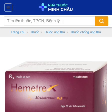
Chuyển
đến
nội
Tìm
dung
kiếm:
Trang chủ
/
Thuốc
/
Thuốc ung thư
/
Thuốc chống ung thư