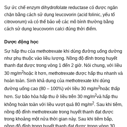
Sự ức chế enzym dihydrofolate reductase có được ngăn
chặn bằng cách sử dụng leucovorin (acid folinic, yếu tố
citrovorum) và có thể bảo vệ các mô bình thường bằng
cách sử dụng leucovorin calci đúng thời điểm.
Dược động học
Sự hấp thu của methotrexate khi dùng đường uống dường
như phụ thuộc vào liều lượng. Nồng độ đỉnh trong huyết
thanh đạt được trong vòng 1 đến 2 giờ. Nói chung, với liều
2
30 mg/m
hoặc ít hơn, methotrexate được hấp thu nhanh và
hoàn toàn. Sinh khả dụng của methotrexate khi dùng
2
đường uống cao (80 – 100%) với liều 30 mg/m
hoặc thấp
2
hơn. Sự bão hòa hấp thu ở liều trên 30 mg/m
và hấp thu
2
không hoàn toàn với liều vượt quá 80 mg/m
. Sau khi tiêm,
nồng độ đỉnh methotrexate trong huyết thanh đạt được
trong khoảng một nửa thời gian này. Sau khi tiêm bắp,
nồng độ đỉnh trong huyết thanh đạt được trong vòng 30