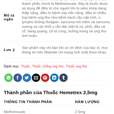
thành phần chính là Methotrexate. Đây là thuốc được
sử dụng để điều trị cho người lớn bị viêm khớp dạng
thấp nặng, điều trị bệnh vảy nến nặng, điều trị nhiều
Mô tả
loại bệnh ung thư như bệnh bạch cầu cấp tính, u
ngắn
lympho không Hodgkin, sarcoma mô mềm và sarcoma
xương và các khối u rắn đặc biệt là vú, phổi, đầu và
cổ, bàng quang, cổ tử cung, buồng trứng và ung thư
tinh hoàn.
Sản phẩm này chỉ bán khi có chỉ định của bác sĩ, mọi
Lưu ý
thông tin trên Website chỉ mang tính chất tham khảo.
Danh mục:
Thuốc
,
Thuốc chống ung thư
,
Thuốc ung thư
Thành phần của Thuốc Hemetrex 2,5mg
THÔNG TIN THÀNH PHẦN
HÀM LƯỢNG
Methotrexate
2.5mg