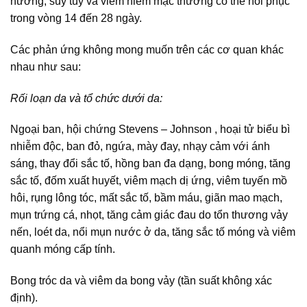
hưởng, suy tủy và viêm niêm mạc thường có thể hồi phục
trong vòng 14 đến 28 ngày.
Các phản ứng không mong muốn trên các cơ quan khác
nhau như sau:
Rối loạn da và tổ chức dưới da:
Ngoại ban, hội chứng Stevens – Johnson , hoại tử biểu bì
nhiễm độc, ban đỏ, ngứa, mày đay, nhạy cảm với ánh
sáng, thay đổi sắc tố, hồng ban đa dạng, bong móng, tăng
sắc tố, đốm xuất huyết, viêm mạch dị ứng, viêm tuyến mồ
hôi, rụng lông tóc, mất sắc tố, bầm máu, giãn mao mạch,
mụn trứng cá, nhọt, tăng cảm giác đau do tổn thương vảy
nến, loét da, nổi mụn nước ở da, tăng sắc tố móng và viêm
quanh móng cấp tính.
Bong tróc da và viêm da bong vảy (tần suất không xác
định).