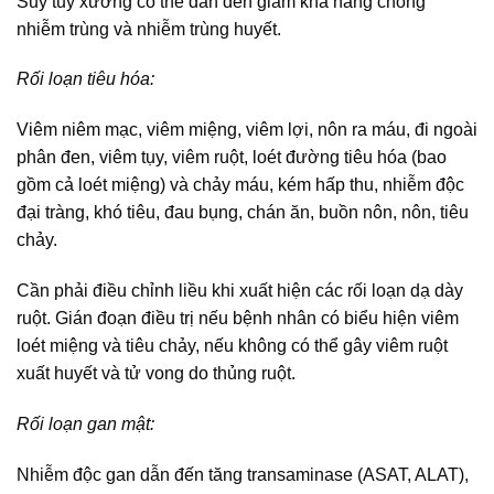
Suy tủy xương có thể dẫn đến giảm khả năng chống
nhiễm trùng và nhiễm trùng huyết.
Rối loạn tiêu hóa:
Viêm niêm mạc, viêm miệng, viêm lợi, nôn ra máu, đi ngoài
phân đen, viêm tụy, viêm ruột, loét đường tiêu hóa (bao
gồm cả loét miệng) và chảy máu, kém hấp thu, nhiễm độc
đại tràng, khó tiêu, đau bụng, chán ăn, buồn nôn, nôn, tiêu
chảy.
Cần phải điều chỉnh liều khi xuất hiện các rối loạn dạ dày
ruột. Gián đoạn điều trị nếu bệnh nhân có biểu hiện viêm
loét miệng và tiêu chảy, nếu không có thể gây viêm ruột
xuất huyết và tử vong do thủng ruột.
Rối loạn gan mật:
Nhiễm độc gan dẫn đến tăng transaminase (ASAT, ALAT),