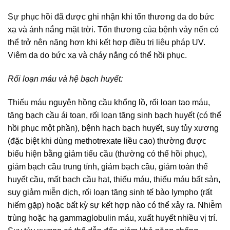
Sự phục hồi đã được ghi nhận khi tổn thương da do bức
xạ và ánh nắng mặt trời. Tổn thương của bệnh vảy nến có
thể trở nên nặng hơn khi kết hợp điều trị liệu pháp UV.
Viêm da do bức xạ và cháy nắng có thể hồi phục.
Rối loạn máu và hệ bạch huyết:
Thiếu máu nguyên hồng cầu khổng lồ, rối loạn tạo máu,
tăng bạch cầu ái toan, rối loạn tăng sinh bạch huyết (có thể
hồi phục một phần), bệnh hạch bạch huyết, suy tủy xương
(đặc biệt khi dùng methotrexate liều cao) thường được
biểu hiện bằng giảm tiểu cầu (thường có thể hồi phục),
giảm bạch cầu trung tính, giảm bạch cầu, giảm toàn thể
huyết cầu, mất bạch cầu hạt, thiếu máu, thiếu máu bất sản,
suy giảm miễn dịch, rối loạn tăng sinh tế bào lympho (rất
hiếm gặp) hoặc bất kỳ sự kết hợp nào có thể xảy ra. Nhiễm
trùng hoặc hạ gammaglobulin máu, xuất huyết nhiều vị trí.