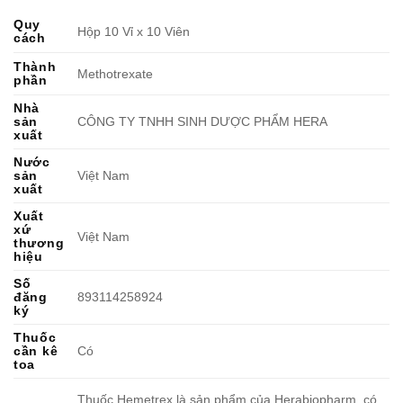
Quy
Hộp 10 Vỉ x 10 Viên
cách
Thành
Methotrexate
phần
Nhà
sản
CÔNG TY TNHH SINH DƯỢC PHẨM HERA
xuất
Nước
sản
Việt Nam
xuất
Xuất
xứ
Việt Nam
thương
hiệu
Số
đăng
893114258924
ký
Thuốc
cần kê
Có
toa
Thuốc Hemetrex là sản phẩm của Herabiopharm, có