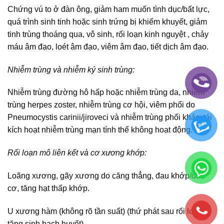
Chứng vú to ở đàn ông, giảm ham muốn tình dục/bất lực,
quá trình sinh tinh hoặc sinh trứng bị khiếm khuyết, giảm
tinh trùng thoáng qua, vô sinh, rối loạn kinh nguyệt , chảy
máu âm đạo, loét âm đạo, viêm âm đạo, tiết dịch âm đạo.
Nhiễm trùng và nhiễm ký sinh trùng:
Nhiễm trùng đường hô hấp hoặc nhiễm trùng da, nhiễm
trùng herpes zoster, nhiễm trùng cơ hội, viêm phổi do
Pneumocystis carinii/jiroveci và nhiễm trùng phổi khác, tái
kích hoạt nhiễm trùng mạn tính thể không hoạt động.
Rối loạn mô liên kết và cơ xương khớp:
Loãng xương, gãy xương do căng thẳng, đau khớp/đau
cơ, tăng hạt thấp khớp.
U xương hàm (không rõ tần suất) (thứ phát sau rối loạn
tăng sinh bạch huyết).