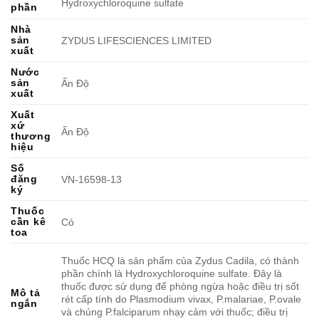
Hydroxychloroquine sulfate
phần
Nhà
sản
ZYDUS LIFESCIENCES LIMITED
xuất
Nước
sản
Ấn Độ
xuất
Xuất
xứ
Ấn Độ
thương
hiệu
Số
đăng
VN-16598-13
ký
Thuốc
cần kê
Có
toa
Thuốc HCQ là sản phẩm của Zydus Cadila, có thành
phần chính là Hydroxychloroquine sulfate. Đây là
thuốc được sử dụng để phòng ngừa hoặc điều trị sốt
Mô tả
rét cấp tính do Plasmodium vivax, P.malariae, P.ovale
ngắn
và chủng P.falciparum nhạy cảm với thuốc; điều trị