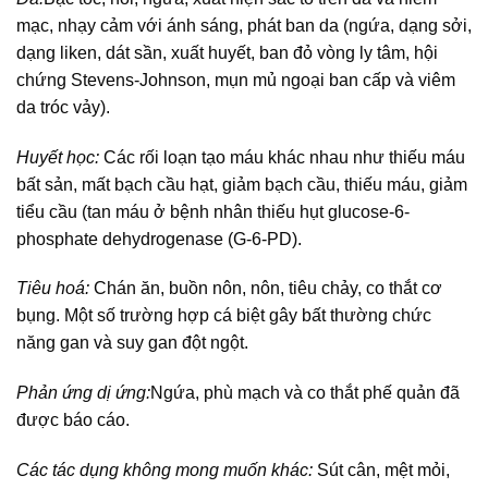
mạc, nhạy cảm với ánh sáng, phát ban da (ngứa, dạng sởi,
dạng liken, dát sần, xuất huyết, ban đỏ vòng ly tâm, hội
chứng Stevens-Johnson, mụn mủ ngoại ban cấp và viêm
da tróc vảy).
Huyết học:
Các rối loạn tạo máu khác nhau như thiếu máu
bất sản, mất bạch cầu hạt, giảm bạch cầu, thiếu máu, giảm
tiểu cầu (tan máu ở bệnh nhân thiếu hụt glucose-6-
phosphate dehydrogenase (G-6-PD).
Tiêu hoá:
Chán ăn, buồn nôn, nôn, tiêu chảy, co thắt cơ
bụng. Một số trường hợp cá biệt gây bất thường chức
năng gan và suy gan đột ngột.
Phản ứng dị ứng:
Ngứa, phù mạch và co thắt phế quản đã
được báo cáo.
Các tác dụng không mong muốn khác:
Sút cân, mệt mỏi,