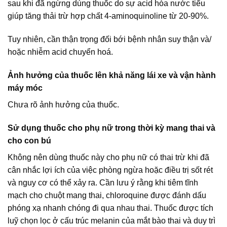
sau khi đã ngừng dùng thuốc do sự acid hóa nước tiểu
giúp tăng thải trừ hợp chất 4-aminoquinoline từ 20-90%.
Tuy nhiên, cần thận trọng đối bới bệnh nhân suy thận và/
hoặc nhiễm acid chuyển hoá.
Ảnh hưởng của thuốc lên khả năng lái xe và vận hành
máy móc
Chưa rõ ảnh hưởng của thuốc.
Sử dụng thuốc cho phụ nữ trong thời kỳ mang thai và
cho con bú
Không nên dùng thuốc này cho phụ nữ có thai trừ khi đã
cân nhắc lợi ích của việc phòng ngừa hoặc điều trị sốt rét
và nguy cơ có thể xảy ra. Cần lưu ý rằng khi tiêm tĩnh
mạch cho chuột mang thai, chloroquine được đánh dấu
phóng xạ nhanh chóng đi qua nhau thai. Thuốc được tích
luỹ chọn lọc ở cấu trúc melanin của mắt bào thai và duy trì