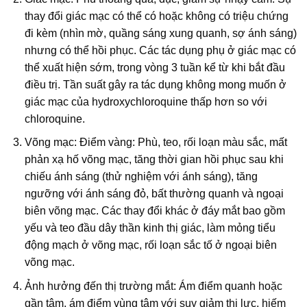
thay đổi giác mạc có thể có hoặc không có triệu chứng
đi kèm (nhìn mờ, quầng sáng xung quanh, sợ ánh sáng)
nhưng có thể hồi phục. Các tác dụng phụ ở giác mạc có
thể xuất hiện sớm, trong vòng 3 tuần kể từ khi bắt đầu
điều trị. Tần suất gây ra tác dụng không mong muốn ở
giác mạc của hydroxychloroquine thấp hơn so với
chloroquine.
Võng mạc: Điểm vàng: Phù, teo, rối loạn màu sắc, mất
phản xạ hố võng mạc, tăng thời gian hồi phục sau khi
chiếu ánh sáng (thử nghiệm với ánh sáng), tăng
ngưỡng với ánh sáng đỏ, bất thường quanh và ngoại
biên võng mạc. Các thay đổi khác ở đáy mắt bao gồm
yếu và teo đầu dây thần kinh thị giác, làm mỏng tiểu
động mạch ở võng mạc, rối loạn sắc tố ở ngoại biên
võng mạc.
Ảnh hưởng đến thị trường mắt: Ám điểm quanh hoặc
gần tâm, ám điểm vùng tâm với suy giảm thị lực, hiếm