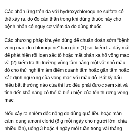
Các phản ứng trên da với hydroxychloroquine sulfate có
thể xảy ra, do đó cần thận trọng khi dùng thuốc này cho
bệnh nhân có nguy cơ viêm da do dùng thuốc.
Các phương pháp khuyên dùng để chuẩn đoán sớm “bệnh
võng mạc do chloroquine” bao gồm (1) soi kiểm tra đáy mắt
để phát hiện rối loạn sắc tố hoặc mất phản xạ hố võng mạc
và (2) kiểm tra thị trường vùng tâm bằng một vật nhỏ màu
đỏ cho thử nghiệm ám điểm quanh tâm hoặc gần tâm hoặc
xác định ngưỡng của võng mạc với màu đỏ. Bất kỳ dấu
hiệu bất thường nào của thị lực đều phải được xem xét và
tính đến khả năng có thể là biểu hiện của tổn thương võng
mạc.
Nếu xảy ra nhiễm độc nặng do dùng quá liều hoặc mẫn
cảm, dùng amoni clorid (8 g mỗi ngày cho người lớn, chia
nhiều lần), uống 3 hoặc 4 ngày mỗi tuần trong vài tháng