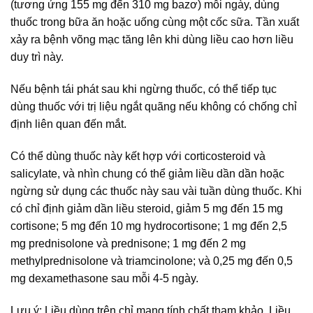
(tương ứng 155 mg đến 310 mg bazơ) mỗi ngày, dùng
thuốc trong bữa ăn hoặc uống cùng một cốc sữa. Tần xuất
xảy ra bệnh võng mạc tăng lên khi dùng liều cao hơn liều
duy trì này.
Nếu bệnh tái phát sau khi ngừng thuốc, có thể tiếp tục
dùng thuốc với trị liệu ngắt quãng nếu không có chống chỉ
định liên quan đến mắt.
Có thể dùng thuốc này kết hợp với corticosteroid và
salicylate, và nhìn chung có thể giảm liều dần dần hoặc
ngừng sử dụng các thuốc này sau vài tuần dùng thuốc. Khi
có chỉ định giảm dần liều steroid, giảm 5 mg đến 15 mg
cortisone; 5 mg đến 10 mg hydrocortisone; 1 mg đến 2,5
mg prednisolone và prednisone; 1 mg đến 2 mg
methylprednisolone và triamcinolone; và 0,25 mg đến 0,5
mg dexamethasone sau mỗi 4-5 ngày.
Lưu ý: Liều dùng trên chỉ mang tính chất tham khảo. Liều