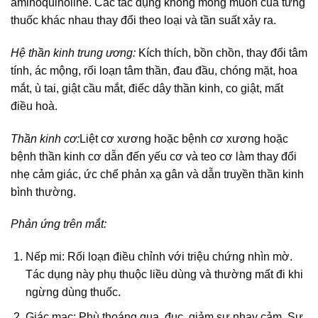
aminoquinoline. Các tác dụng không mong muốn của từng
thuốc khác nhau thay đổi theo loại và tần suất xảy ra.
Hệ thần kinh trung ương:
Kích thích, bồn chồn, thay đổi tâm
tính, ác mộng, rối loạn tâm thần, đau đầu, chóng mặt, hoa
mắt, ù tai, giật cầu mắt, điếc dây thần kinh, co giật, mất
điều hoà.
Thần kinh cơ:
Liệt cơ xương hoặc bệnh cơ xương hoặc
bệnh thần kinh cơ dẫn đến yếu cơ và teo cơ làm thay đổi
nhẹ cảm giác, ức chế phản xạ gân và dẫn truyền thần kinh
bình thường.
Phản ứng trên mắt:
Nếp mi: Rối loạn điều chỉnh với triệu chứng nhìn mờ.
Tác dụng này phụ thuộc liều dùng và thường mất đi khi
ngừng dùng thuốc.
Giác mạc: Phù thoáng qua, đục, giảm sự nhạy cảm. Sự