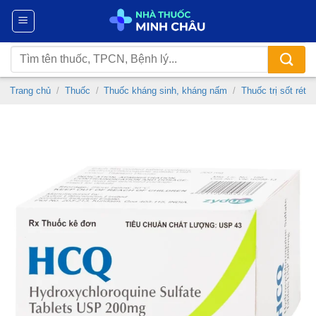
Chuyển
đến
nội
Tìm
dung
kiếm:
Trang chủ
/
Thuốc
/
Thuốc kháng sinh, kháng nấm
/
Thuốc trị sốt rét