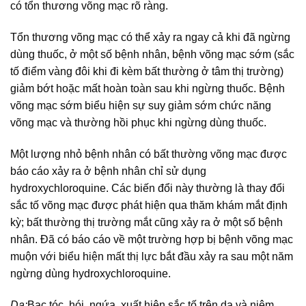
có tổn thương võng mạc rõ ràng.
Tổn thương võng mạc có thể xảy ra ngay cả khi đã ngừng
dùng thuốc, ở một số bệnh nhân, bệnh võng mạc sớm (sắc
tố điểm vàng đôi khi đi kèm bất thường ở tâm thị trường)
giảm bớt hoặc mất hoàn toàn sau khi ngừng thuốc. Bệnh
võng mạc sớm biểu hiện sự suy giảm sớm chức năng
võng mạc và thường hồi phục khi ngừng dùng thuốc.
Một lượng nhỏ bệnh nhân có bất thường võng mạc được
báo cáo xảy ra ở bệnh nhân chỉ sử dụng
hydroxychloroquine. Các biến đổi này thường là thay đổi
sắc tố võng mạc được phát hiện qua thăm khám mắt định
kỳ; bất thường thị trường mắt cũng xảy ra ở một số bệnh
nhân. Đã có báo cáo về một trường hợp bị bệnh võng mạc
muộn với biểu hiện mất thị lực bắt đầu xảy ra sau một năm
ngừng dùng hydroxychloroquine.
Da:
Bạc tóc, hói, ngứa, xuất hiện sắc tố trên da và niêm