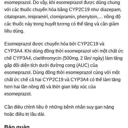
esomeprazol. Do vậy, khi esomeprazol được dùng chung
với các thuốc chuyển hóa bằng CYP2C19 như diazepam,
citalopram, imipramirí, clomipramin, phenytoin,… nồng độ
các thuốc này trong huyết tương có thể tăng và cần giảm
liều dùng.
Esomeprazol được chuyển hóa bởi CYP2C19 và
CYP3A4. Khi dùng đồng thời esomeprazol với một chất ức
chế CYP3A4, clarithromycin (500mg, 2 lần/ ngày) làm tăng
gấp đôi diện tích dưới đường cong (AUC) của
esomeprazol. Dùng đồng thời esomeprazol cùng với một
chất ức chế cả hai CYP2C19 và CYP3A4 có thể làm tăng
hơn hai lần nồng độ và thời gian tiếp xúc của
esomeprazol.
Cần điều chỉnh liều ở những bệnh nhân suy gan nặng
hoặc điều trị lâu dài.
Bảo quản