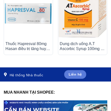
Thuốc Hapresval 80mg
Dung dịch uống A.T
Hasan điều trị tăng huyết
Ascorbic Syrup 100mg bổ
áp nguyên phát (10 vỉ x
sung vitamin C, điều trị
10 viên)
bệnh scorbut (30 gói x
5ml)
Liên hệ
Hệ thống Nhà thuốc
MUA NHANH TẠI SHOPEE: