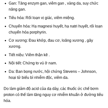
Gan: Tăng enzym gan, viêm gan , vàng da, suy chức
năng gan.
Tiêu hóa: Rối loạn vị giác, viêm miệng.
Chuyển hóa: Hạ magnesi huyết, hạ natri huyết, rối loạn
chuyển hóa porphyrin.
Cơ xương: Đau khớp, đau cơ, loãng xương , gãy
xương.
Tiết niệu: Viêm thận kẽ .
Nội tiết: Chứng to vú ở nam.
Da: Ban bọng nước, hội chứng Stevens – Johnson,
hoại tử biểu bì nhiễm độc, viêm da.
Do làm giảm độ acid của dạ dày, các thuốc ức chế bơm
proton có thể làm tăng nguy cơ nhiễm khuẩn ở đường tiêu
hóa.