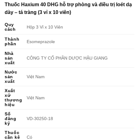
Thuốc Haxium 40 DHG hỗ trợ phòng và điều trị loét dạ
dày – tá tràng (3 vỉ x 10 viên)
Quy
Hộp 3 Vỉ x 10 Viên
cách
Thành
Esomeprazole
phần
Nhà
sản
CÔNG TY CỔ PHẦN DƯỢC HẬU GIANG
xuất
Nước
sản
Việt Nam
xuất
Xuất
xứ
Việt Nam
thương
hiệu
Số
đăng
VD-30250-18
ký
Thuốc
cần kê
Có