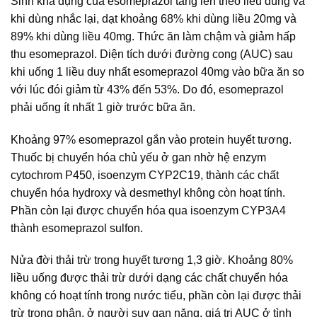
Sinh khả dụng của esomeprazol tăng lên theo liều dùng và
khi dùng nhắc lại, dạt khoảng 68% khi dùng liều 20mg và
89% khi dùng liều 40mg. Thức ăn làm chậm và giảm hấp
thu esomeprazol. Diện tích dưới đường cong (AUC) sau
khi uống 1 liều duy nhất esomeprazol 40mg vào bữa ăn so
với lúc đói giảm từ 43% đến 53%. Do đó, esomeprazol
phải uống ít nhất 1 giờ trước bữa ăn.
Khoảng 97% esomeprazol gắn vào protein huyết tương.
Thuốc bị chuyển hóa chủ yếu ở gan nhờ hệ enzym
cytochrom P450, isoenzym CYP2C19, thành các chất
chuyển hóa hydroxy và desmethyl không còn hoạt tính.
Phần còn lại được chuyển hóa qua isoenzym CYP3A4
thành esomeprazol sulfon.
Nửa đời thải trừ trong huyết tương 1,3 giờ. Khoảng 80%
liều uống được thải trừ dưới dạng các chất chuyển hóa
không có hoạt tính trong nước tiểu, phần còn lại được thải
trừ trong phân, ở người suy gan nặng, giá trị AUC ở tình