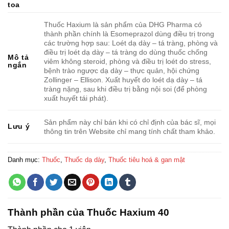
toa
Thuốc Haxium là sản phẩm của DHG Pharma có
thành phần chính là Esomeprazol dùng điều trị trong
các trường hợp sau: Loét dạ dày – tá tràng, phòng và
điều trị loét dạ dày – tá tràng do dùng thuốc chống
Mô tả
viêm không steroid, phòng và điều trị loét do stress,
ngắn
bệnh trào ngược dạ dày – thực quản, hội chứng
Zollinger – Ellison. Xuất huyết do loét dạ dày – tá
tràng nặng, sau khi điều trị bằng nội soi (để phòng
xuất huyết tái phát).
Sản phẩm này chỉ bán khi có chỉ định của bác sĩ, mọi
Lưu ý
thông tin trên Website chỉ mang tính chất tham khảo.
Danh mục:
Thuốc
,
Thuốc dạ dày
,
Thuốc tiêu hoá & gan mật
Thành phần của Thuốc Haxium 40