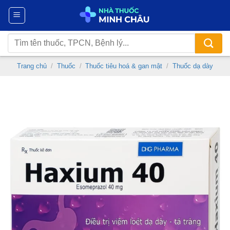
Chuyển
đến
nội
Tìm
dung
kiếm:
Trang chủ
/
Thuốc
/
Thuốc tiêu hoá & gan mật
/
Thuốc dạ dày