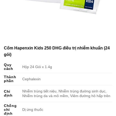
Cốm Hapenxin Kids 250 DHG điều trị nhiễm khuẩn (24
gói)
Quy
Hộp 24 Gói x 1.4g
cách
Thành
Cephalexin
phần
Nhiễm trùng tiết niệu, Nhiễm trùng đường sinh dục,
Chỉ
định
Nhiễm trùng da và mô mềm, Viêm đường hô hấp trên
Chống
chỉ
Dị ứng thuốc
định