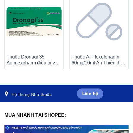
Thuốc Dronagi 35
Thuốc A.T fexofenadin
Agimexpharm điều trị và
60mg/10ml An Thiên điều
ngăn ngừa bệnh loãng
trị triệu chứng viêm mũi dị
xương (1 vỉ x 4 viên)
ứng theo mùa (30 ống x
10ml)
Liên hệ
Hệ thống Nhà thuốc
MUA NHANH TẠI SHOPEE: