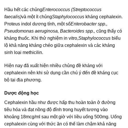
Hầu hết các chủng
Enterococcus (Streptococcus
faecalis)
và một ít chủng
Staphylococcus
kháng cephalexin.
Proteus indol dương tính, một số
Enterobacter spp.,
Pseudomonas aeruginosa, Bacteroides spp.,
cũng thấy có
kháng thuốc. Khi thử nghiệm in vitro,
Staphylococcus
biểu
lộ khả năng kháng chéo giữa cephalexin và các kháng
sinh loại methicilin.
Hiện nay đã xuất hiện nhiều chủng đề kháng với
cephalexin nên khi sử dụng cần chú ý đến đề kháng cục
bộ tại địa phương.
Dược động học
Cephalexin hầu như được hấp thu hoàn toàn ở đường
tiêu hóa và đạt nồng độ đỉnh trong huyết tương vào
khoảng 18mcg/ml sau một giờ với liều uống 500mg. Uống
cephalexin cùng với thức ăn có thể làm chậm khả năng