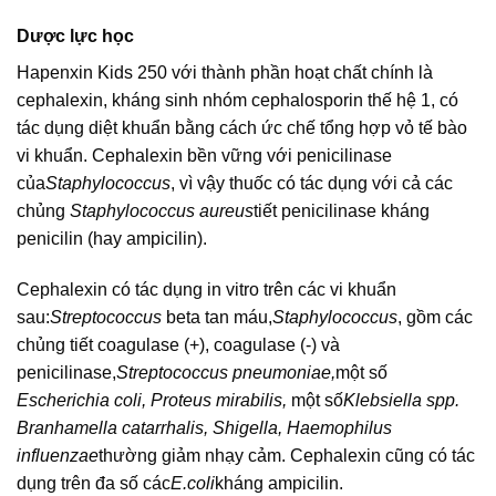
Dược lực học
Hapenxin Kids 250 với thành phần hoạt chất chính là
cephalexin, kháng sinh nhóm cephalosporin thế hệ 1, có
tác dụng diệt khuẩn bằng cách ức chế tổng hợp vỏ tế bào
vi khuẩn. Cephalexin bền vững với penicilinase
của
Staphylococcus
, vì vậy thuốc có tác dụng với cả các
chủng
Staphylococcus aureus
tiết penicilinase kháng
penicilin (hay ampicilin).
Cephalexin có tác dụng in vitro trên các vi khuẩn
sau:
Streptococcus
beta tan máu,
Staphylococcus
, gồm các
chủng tiết coagulase (+), coagulase (-) và
penicilinase,
Streptococcus pneumoniae,
một số
Escherichia coli, Proteus mirabilis,
một số
Klebsiella spp.
Branhamella catarrhalis, Shigella, Haemophilus
influenzae
thường giảm nhạy cảm. Cephalexin cũng có tác
dụng trên đa số các
E.coli
kháng ampicilin.