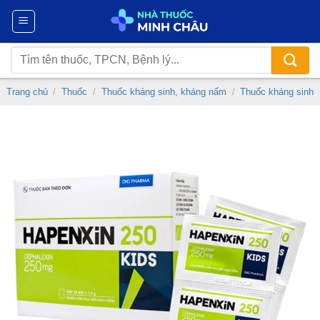
Chuyển
đến
nội
Tìm
dung
kiếm:
Trang chủ
/
Thuốc
/
Thuốc kháng sinh, kháng nấm
/
Thuốc kháng sinh