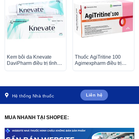
Kem bôi da Knevate
Thuốc AgiTritine 100
DaviPharm điều trị tình
Agimexpharm điều trị
trạng ngứa, vẩy nến, da
chứng đau do rối loạn
đóng vảy, mẩn đỏ (10g)
chức năng của ống tiêu
hóa và đường mật (10 vỉ
x 10 viên)
Liên hệ
Hệ thống Nhà thuốc
MUA NHANH TẠI SHOPEE: