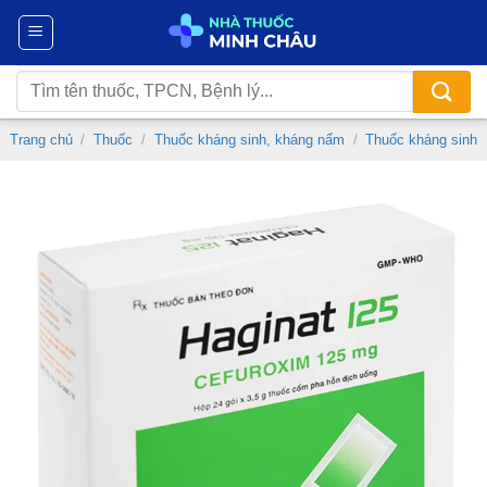
Chuyển
đến
nội
Tìm
dung
kiếm:
Trang chủ
/
Thuốc
/
Thuốc kháng sinh, kháng nấm
/
Thuốc kháng sinh