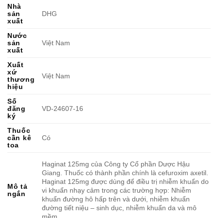
Nhà
sản
DHG
xuất
Nước
sản
Việt Nam
xuất
Xuất
xứ
Việt Nam
thương
hiệu
Số
đăng
VD-24607-16
ký
Thuốc
cần kê
Có
toa
Haginat 125mg của Công ty Cổ phần Dược Hậu
Giang. Thuốc có thành phần chính là cefuroxim axetil.
Haginat 125mg được dùng để điều trị nhiễm khuẩn do
Mô tả
vi khuẩn nhạy cảm trong các trường hợp: Nhiễm
ngắn
khuẩn đường hô hấp trên và dưới, nhiễm khuẩn
đường tiết niệu – sinh dục, nhiễm khuẩn da và mô
mềm.