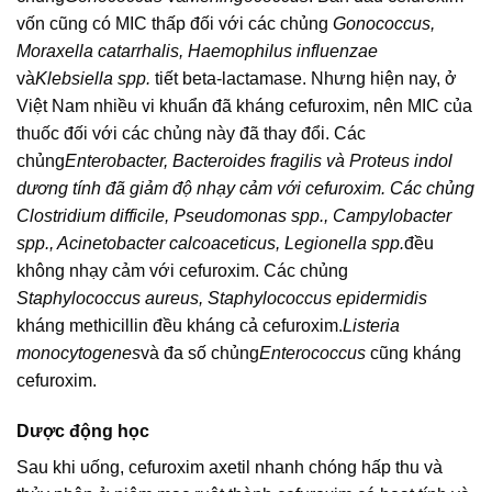
vốn cũng có MIC thấp đối với các chủng
Gonococcus,
Moraxella catarrhalis, Haemophilus influenzae
và
Klebsiella spp.
tiết beta-lactamase. Nhưng hiện nay, ở
Việt Nam nhiều vi khuẩn đã kháng cefuroxim, nên MIC của
thuốc đối với các chủng này đã thay đổi. Các
chủng
Enterobacter, Bacteroides fragilis và Proteus indol
dương tính đã giảm độ nhạy cảm với cefuroxim. Các chủng
Clostridium difficile, Pseudomonas spp., Campylobacter
spp., Acinetobacter calcoaceticus, Legionella spp.
đều
không nhạy cảm với cefuroxim. Các chủng
Staphylococcus aureus, Staphylococcus epidermidis
kháng methicillin đều kháng cả cefuroxim.
Listeria
monocytogenes
và đa số chủng
Enterococcus
cũng kháng
cefuroxim.
Dược động học
Sau khi uống, cefuroxim axetil nhanh chóng hấp thu và