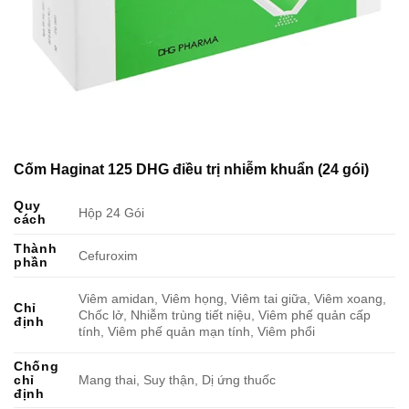
Cốm Haginat 125 DHG điều trị nhiễm khuẩn (24 gói)
Quy
Hộp 24 Gói
cách
Thành
Cefuroxim
phần
Viêm amidan, Viêm họng, Viêm tai giữa, Viêm xoang,
Chỉ
Chốc lở, Nhiễm trùng tiết niệu, Viêm phế quản cấp
định
tính, Viêm phế quản mạn tính, Viêm phổi
Chống
chỉ
Mang thai, Suy thận, Dị ứng thuốc
định