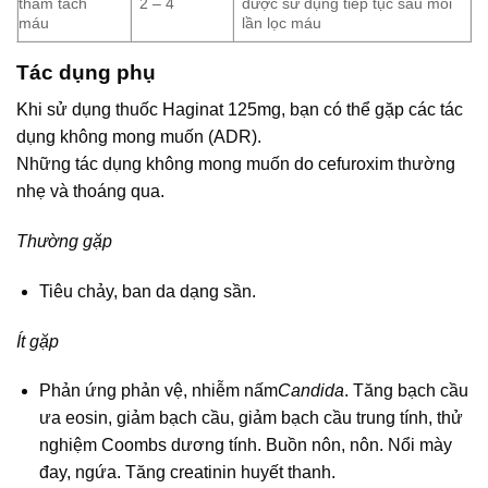
thẩm tách
2 – 4
được sử dụng tiếp tục sau mỗi
máu
lần lọc máu
Tác dụng phụ
Khi sử dụng thuốc Haginat 125mg, bạn có thể gặp các tác
dụng không mong muốn (ADR).
Những tác dụng không mong muốn do cefuroxim thường
nhẹ và thoáng qua.
Thường gặp
Tiêu chảy, ban da dạng sần.
Ít gặp
Phản ứng phản vệ, nhiễm nấm
Candida
. Tăng bạch cầu
ưa eosin, giảm bạch cầu, giảm bạch cầu trung tính, thử
nghiệm Coombs dương tính. Buồn nôn, nôn. Nổi mày
đay, ngứa. Tăng creatinin huyết thanh.