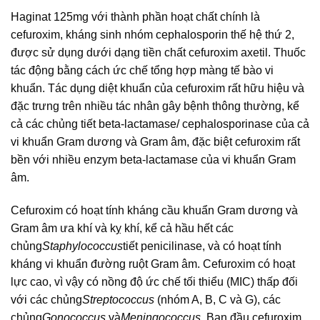
Haginat 125mg với thành phần hoạt chất chính là
cefuroxim, kháng sinh nhóm cephalosporin thế hệ thứ 2,
được sử dụng dưới dạng tiền chất cefuroxim axetil. Thuốc
tác động bằng cách ức chế tổng hợp màng tế bào vi
khuẩn. Tác dụng diệt khuẩn của cefuroxim rất hữu hiệu và
đặc trưng trên nhiều tác nhân gây bệnh thông thường, kể
cả các chủng tiết beta-lactamase/ cephalosporinase của cả
vi khuẩn Gram dương và Gram âm, đặc biệt cefuroxim rất
bền với nhiều enzym beta-lactamase của vi khuẩn Gram
âm.
Cefuroxim có hoạt tính kháng cầu khuẩn Gram dương và
Gram âm ưa khí và kỵ khí, kể cả hầu hết các
chủng
Staphylococcus
tiết penicilinase, và có hoạt tính
kháng vi khuẩn đường ruột Gram âm. Cefuroxim có hoạt
lực cao, vì vậy có nồng độ ức chế tối thiểu (MIC) thấp đối
với các chủng
Streptococcus
(nhóm A, B, C và G), các
chủng
Gonococcus
và
Meningococcus
. Ban đầu cefuroxim