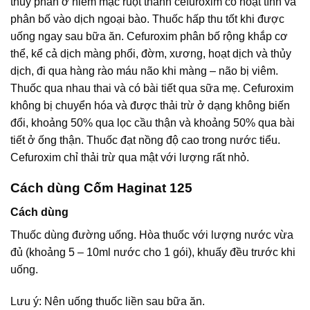
thủy phân ở niêm mạc ruột thành cefuroxim có hoạt tính và
phân bố vào dịch ngoại bào. Thuốc hấp thu tốt khi được
uống ngay sau bữa ăn. Cefuroxim phân bố rộng khắp cơ
thể, kể cả dịch màng phổi, đờm, xương, hoạt dịch và thủy
dịch, đi qua hàng rào máu não khi màng – não bị viêm.
Thuốc qua nhau thai và có bài tiết qua sữa mẹ. Cefuroxim
không bị chuyển hóa và được thải trừ ở dạng không biến
đổi, khoảng 50% qua lọc cầu thận và khoảng 50% qua bài
tiết ở ống thận. Thuốc đạt nồng độ cao trong nước tiểu.
Cefuroxim chỉ thải trừ qua mật với lượng rất nhỏ.
Cách dùng Cốm Haginat 125
Cách dùng
Thuốc dùng đường uống. Hòa thuốc với lượng nước vừa
đủ (khoảng 5 – 10ml nước cho 1 gói), khuấy đều trước khi
uống.
Lưu ý: Nên uống thuốc liền sau bữa ăn.