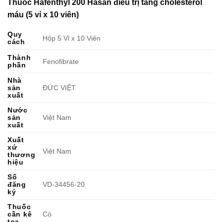
Thuốc Hafenthyl 200 Hasan điều trị tăng cholesterol
máu (5 vỉ x 10 viên)
Quy
Hộp 5 Vỉ x 10 Viên
cách
Thành
Fenofibrate
phần
Nhà
sản
ĐỨC VIỆT
xuất
Nước
sản
Việt Nam
xuất
Xuất
xứ
Việt Nam
thương
hiệu
Số
đăng
VD-34456-20
ký
Thuốc
cần kê
Có
toa