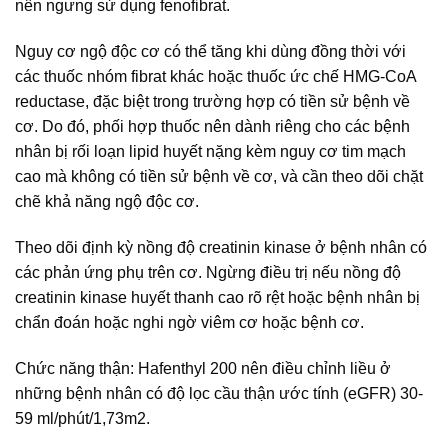
nên ngưng sử dụng fenofibrat.
Nguy cơ ngộ độc cơ có thể tăng khi dùng đồng thời với
các thuốc nhóm fibrat khác hoặc thuốc ức chế HMG-CoA
reductase, đặc biệt trong trường hợp có tiền sử bệnh về
cơ. Do đó, phối hợp thuốc nên dành riêng cho các bệnh
nhân bị rối loạn lipid huyết nặng kèm nguy cơ tim mạch
cao mà không có tiền sử bệnh về cơ, và cần theo dõi chặt
chẽ khả năng ngộ độc cơ.
Theo dõi định kỳ nồng độ creatinin kinase ở bệnh nhân có
các phản ứng phụ trên cơ. Ngừng điều trị nếu nồng độ
creatinin kinase huyết thanh cao rõ rệt hoặc bệnh nhân bị
chẩn đoán hoặc nghi ngờ viêm cơ hoặc bệnh cơ.
Chức năng thận: Hafenthyl 200 nên điều chỉnh liều ở
những bệnh nhân có độ lọc cầu thận ước tính (eGFR) 30-
59 ml/phút/1,73m2.