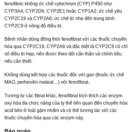
fenofibric không ức chế cytochrom (CYP) P450 như
CYP3A4, CYP2D6, CYP2E1 hoặc CYP1A2; ức chế yếu
CYP2C19 và CYP2A6; ức chế từ nhẹ đến trung bình
CYP2C9 ở nồng độ điều trị.
Bệnh nhân dùng đồng thời fenofibrat với các thuốc chuyển
hóa qua CYP2C19, CYP2A6 và đặc biệt là CYP2C9 có chỉ
số điều trị hẹp, nên được theo dõi cẩn thận và chỉnh liều
nếu cần thiết.
Không dùng kết hợp các thuốc độc với gan (thuốc ức chế
MAO, perhexilin maleat…) với fenofibrat.
Tương tự các fibrat khác, fenofibrat kích thích các enzym
oxy hóa đa chức năng của ty thể liên quan đến chuyển hóa
acid béo ở loài gặm nhấm và có thể tương tác với các
thuốc chuyển hóa qua các enzym này.
Bảo quản