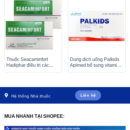
Thuốc Seacaminfort
Dung dịch uống Palkids
Hadiphar điều trị các
Apimed bổ sung vitamin,
bệnh lý thần kinh ngoại
canxi, điều trị suy nhược
biên (10 vỉ x 10 viên)
cơ thể (20 ống x 10ml)
Liên hệ
Hệ thống Nhà thuốc
MUA NHANH TẠI SHOPEE: