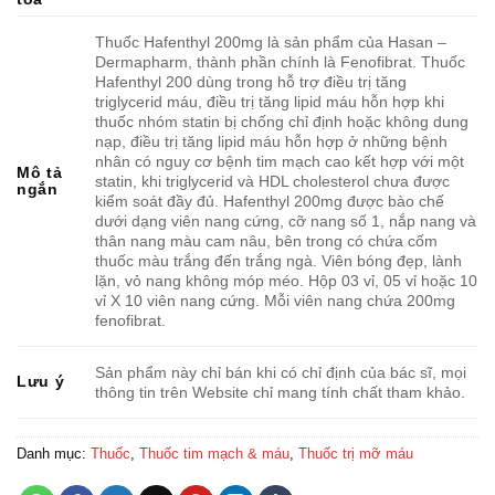
Thuốc Hafenthyl 200mg là sản phẩm của Hasan –
Dermapharm, thành phần chính là Fenofibrat. Thuốc
Hafenthyl 200 dùng trong hỗ trợ điều trị tăng
triglycerid máu, điều trị tăng lipid máu hỗn hợp khi
thuốc nhóm statin bị chống chỉ định hoặc không dung
nạp, điều trị tăng lipid máu hỗn hợp ở những bệnh
nhân có nguy cơ bệnh tim mạch cao kết hợp với một
Mô tả
statin, khi triglycerid và HDL cholesterol chưa được
ngắn
kiểm soát đầy đủ. Hafenthyl 200mg được bào chế
dưới dạng viên nang cứng, cỡ nang số 1, nắp nang và
thân nang màu cam nâu, bên trong có chứa cốm
thuốc màu trắng đến trắng ngà. Viên bóng đẹp, lành
lặn, vỏ nang không móp méo. Hộp 03 vỉ, 05 vỉ hoặc 10
vỉ X 10 viên nang cứng. Mỗi viên nang chứa 200mg
fenofibrat.
Sản phẩm này chỉ bán khi có chỉ định của bác sĩ, mọi
Lưu ý
thông tin trên Website chỉ mang tính chất tham khảo.
Danh mục:
Thuốc
,
Thuốc tim mạch & máu
,
Thuốc trị mỡ máu