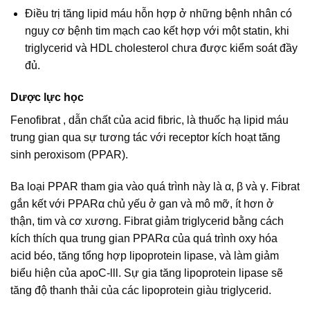
Điều trị tăng lipid máu hỗn hợp ở những bệnh nhân có
nguy cơ bệnh tim mạch cao kết hợp với một statin, khi
triglycerid và HDL cholesterol chưa được kiểm soát đầy
đủ.
Dược lực học
Fenofibrat , dẫn chất của acid fibric, là thuốc hạ lipid máu
trung gian qua sự tương tác với receptor kích hoạt tăng
sinh peroxisom (PPAR).
Ba loại PPAR tham gia vào quá trình này là α, β và γ. Fibrat
gắn kết với PPARα chủ yếu ở gan và mô mỡ, ít hơn ở
thận, tim và cơ xương. Fibrat giảm triglycerid bằng cách
kích thích qua trung gian PPARα của quá trình oxy hóa
acid béo, tăng tổng hợp lipoprotein lipase, và làm giảm
biểu hiện của apoC-lll. Sự gia tăng lipoprotein lipase sẽ
tăng độ thanh thải của các lipoprotein giàu triglycerid.